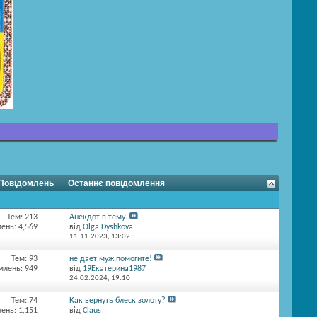
 Повідомлень
Останнє повідомлення
Тем: 213
Анекдот в тему.
ень: 4,569
від
Olga.Dyshkova
11.11.2023,
13:02
Тем: 93
не дает муж,помогите!
млень: 949
від
19Екатерина1987
24.02.2024,
19:10
Тем: 74
Как вернуть блеск золоту?
ень: 1,151
від
Claus