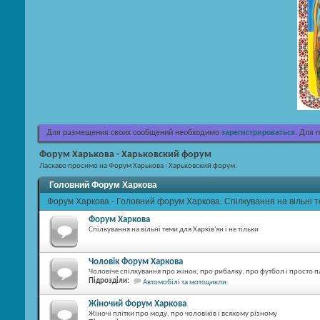
Для размещения своих сообщений необходимо
зарегистрироваться
. Для 
Форум Харькова - Харьковский форум
Ласкаво просимо на Форум Харькова - Харьковский форум.
Головний Форум Харкова
Форум Харкова - Головний форум Харкова. Спілкування на вільні т
Форум Харкова
Спілкування на вільні теми для Харків'ян і не тільки
Чоловік Форум Харкова
Чоловіче спілкування про жінок, про рибалку, про футбол і просто п
Підрозділи:
Автомобілі та мотоцикли
Жіночий Форум Харкова
Жіночі плітки про моду, про чоловіків і всякому різному