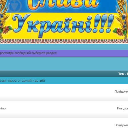
просмотра сообщений выберите раздел.
Тем /
еми і просто гарний настрій
Повідомл
Повідо
літки
Повідомл