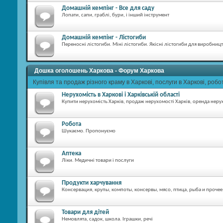
Домашній кемпінг - Все для саду
Лопати, сапи, граблі, бури, і інший інструмент
Домашній кемпінг - Лістогиби
Переносні лістогиби. Міні лістогиби. Якісні лістогиби для виробниц
Дошка оголошень Харкова - Форум Харкова
Купівля та продаж різного краму в Харкові, послуги в Харкові, робот
Нерухомість в Харкові і Харківській області
Купити нерухомість Харків, продаж нерухомості Харків, оренда неру
Робота
Шукаємо. Пропонуємо
Аптека
Ліки. Медичні товари і послуги
Продукти харчування
Консервация, крупы, компоты, консервы, мясо, птица, рыба и прочее
Товари для дітей
Немовлята, садок, школа. Іграшки, речі