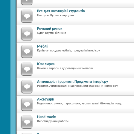
Все для школярів і студентів
Послуги. Купівля - продаж
Речовий ринок
Одяг, взуття, білизна
Меблі
Купівля - продаж меблів, предметів інтер'єру
Ювелирка
Камені і вироби з дорогоцінних металів
Антикваріат і раритет. Предмети інтер'єру
Раритет. Антикваріат і інші предмети старовини і інтер'єру
Аксесуари
Годинники, сумки, парасольки, хустки, шалі, біжутерія, тощо
Hand-made
Вироби ручної роботи