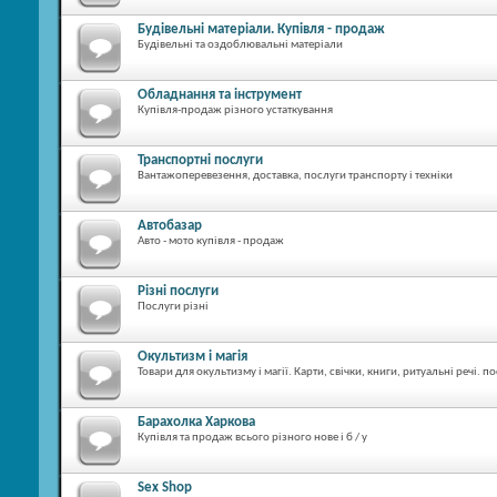
Будівельні матеріали. Купівля - продаж
Будівельні та оздоблювальні матеріали
Обладнання та інструмент
Купівля-продаж різного устаткування
Транспортні послуги
Вантажоперевезення, доставка, послуги транспорту і техніки
Автобазар
Авто - мото купівля - продаж
Різні послуги
Послуги різні
Окультизм і магія
Товари для окультизму і магії. Карти, свічки, книги, ритуальні речі. п
Барахолка Харкова
Купівля та продаж всього різного нове і б / у
Sex Shop