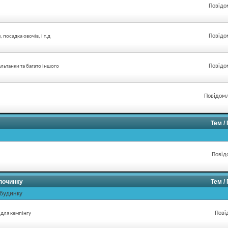
Повідо
Повідо
посадка овочів, і т.д
Повідо
льтанки та багато іншого
Повідомл
Тем /
Повід
дпочинку
Тем /
 будинку
Пові
 для кемпінгу