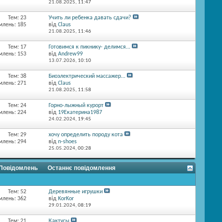
21.08.2025,
11:47
Тем: 23
Учить ли ребенка давать сдачи?
млень: 185
від
Claus
21.08.2025,
11:46
Тем: 17
Готовимся к пикнику- делимся...
млень: 153
від
Andrew99
13.07.2026,
10:10
Тем: 38
Биоэлектрический массажер...
млень: 271
від
Claus
21.08.2025,
11:58
Тем: 24
Горно-лыжный курорт
млень: 224
від
19Екатерина1987
24.02.2024,
19:45
Тем: 29
хочу определить породу кота
млень: 294
від
n-shoes
25.05.2024,
00:28
 Повідомлень
Останнє повідомлення
Тем: 52
Деревянные игрушки
млень: 362
від
KorKor
29.01.2024,
08:19
Тем: 21
Кактусы