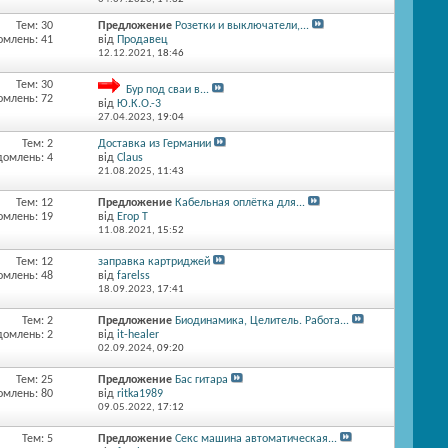
Тем: 30
Предложение
Розетки и выключатели,...
омлень: 41
від
Продавец
12.12.2021,
18:46
Тем: 30
Бур под сваи в...
омлень: 72
від
Ю.К.О.-3
27.04.2023,
19:04
Тем: 2
Доставка из Германии
домлень: 4
від
Claus
21.08.2025,
11:43
Тем: 12
Предложение
Кабельная оплётка для...
омлень: 19
від
Егор Т
11.08.2021,
15:52
Тем: 12
заправка картриджей
омлень: 48
від
farelss
18.09.2023,
17:41
Тем: 2
Предложение
Биодинамика, Целитель. Работа...
домлень: 2
від
it-healer
02.09.2024,
09:20
Тем: 25
Предложение
Бас гитара
омлень: 80
від
ritka1989
09.05.2022,
17:12
Тем: 5
Предложение
Секс машина автоматическая...