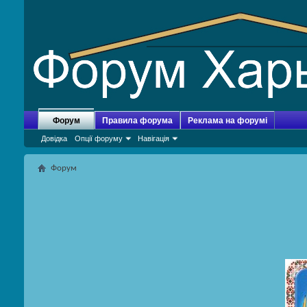
Форум
Правила форума
Реклама на форумі
Довідка
Опції форуму
Навігація
Форум