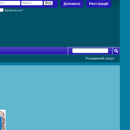
Допомога
Реєстрація
Запам’ятати?
Розширений пошук