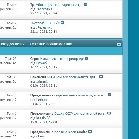
Тем: 4
Трамбовка ручная - уцененная,...
домлень: 5
від
Железяка
22.11.2021,
20:24
Тем: 7
Листогиб Л-30, Б/У
омлень: 10
від
Железяка
22.11.2021,
20:33
 Повідомлень
Останнє повідомлення
Тем: 23
Спрос
Куплю участок в пригороде
омлень: 46
від
Буржуй
16.12.2021,
15:15
Тем: 31
Вакансия
мы ищем seo специалиста для...
омлень: 63
від
admin1
01.06.2024,
13:11
Тем: 2
Предложение
Судно-мочеприемник мужское....
домлень: 2
від
berkon
21.03.2021,
23:21
Тем: 1
Предложение
Водка СССР для ценителей или...
домлень: 2
від
kazak788
12.07.2021,
17:00
Тем: 9
Предложение
Коляска Roan Marita
омлень: 16
від
Claus