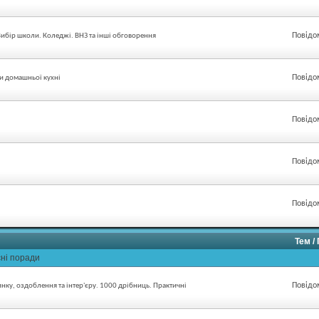
Повідо
 Вибір школи. Коледжі. ВНЗ та інші обговорення
Повідо
ти домашньої кухні
Повідо
Повідо
Повідо
Тем /
сні поради
Повідо
нку, оздоблення та інтер'єру. 1000 дрібниць. Практичні