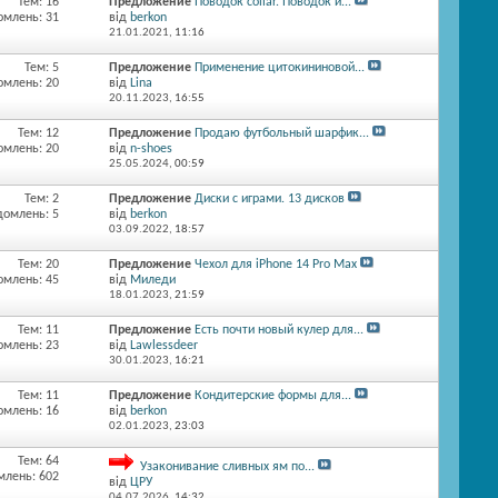
Тем: 16
Предложение
Поводок collar. Поводок и...
омлень: 31
від
berkon
21.01.2021,
11:16
Тем: 5
Предложение
Применение цитокининовой...
омлень: 20
від
Lina
20.11.2023,
16:55
Тем: 12
Предложение
Продаю футбольный шарфик...
омлень: 20
від
n-shoes
25.05.2024,
00:59
Тем: 2
Предложение
Диски с играми. 13 дисков
домлень: 5
від
berkon
03.09.2022,
18:57
Тем: 20
Предложение
Чехол для iPhone 14 Pro Max
омлень: 45
від
Миледи
18.01.2023,
21:59
Тем: 11
Предложение
Есть почти новый кулер для...
омлень: 23
від
Lawlessdeer
30.01.2023,
16:21
Тем: 11
Предложение
Кондитерские формы для...
омлень: 16
від
berkon
02.01.2023,
23:03
Тем: 64
Узаконивание сливных ям по...
млень: 602
від
ЦРУ
04.07.2026,
14:32