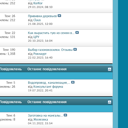
млень: 252
від
KorKor
29.01.2024,
08:10
Тем: 26
Прививки деревьев
млень: 212
від
Claus
21.08.2025,
12:00
Тем: 22
Как вырастить тую из семян в...
млень: 131
від
ЦРУ
20.10.2023,
16:04
Тем: 190
Выбор газонокосилки. Отзывы
ень: 1,358
від
Рокнаурт
22.02.2023,
16:40
 Повідомлень
Останнє повідомлення
Тем: 5
Водопровод, канализация,...
омлень: 26
від
Консультант форума
19.07.2022,
20:41
 Повідомлень
Останнє повідомлення
Тем: 6
Заготовка на мангалы...
домлень: 8
від
Железяка
04.11.2022,
15:54