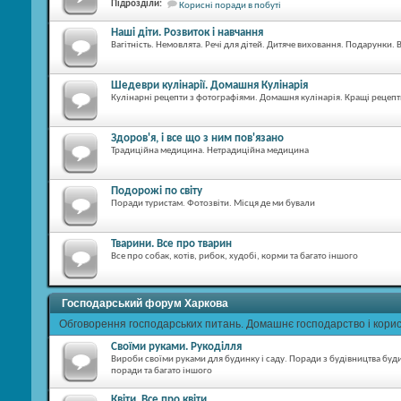
Підрозділи:
Корисні поради в побуті
Наші діти. Розвиток і навчання
Вагітність. Немовлята. Речі для дітей. Дитяче виховання. Подарунки.
Шедеври кулінарії. Домашня Кулінарія
Кулінарні рецепти з фотографіями. Домашня кулінарія. Кращі рецеп
Здоров'я, і ​​все що з ним пов'язано
Традиційна медицина. Нетрадиційна медицина
Подорожі по світу
Поради туристам. Фотозвіти. Місця де ми бували
Тварини. Все про тварин
Все про собак, котів, рибок, худобі, корми та багато іншого
Господарський форум Харкова
Обговорення господарських питань. Домашнє господарство і кори
Своїми руками. Рукоділля
Вироби своїми руками для будинку і саду. Поради з будівництва буди
поради та багато іншого
Квіти. Все про квіти