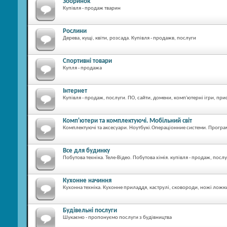
Зооринок
Купівля - продаж тварин
Рослини
Дерева, кущі, квіти, розсада. Купівля - продажв, послуги
Спортивні товари
Купля - продажа
Інтернет
Купівля - продаж, послуги. ПО, сайти, домени, комп'ютерні ігри, при
Комп'ютери та комплектуючі. Мобільний світ
Комплектуючі та аксесуари. Ноутбукі.Операціонние системи. Програм
Все для будинку
Побутова техніка. Теле-Відео. Побутова хімія. купівля - продаж, посл
Кухонне начиння
Кухонна техніка. Кухонне приладдя, каструлі, сковороди, ножі ложки
Будівельні послуги
Шукаємо - пропонуємо послуги з будівництва