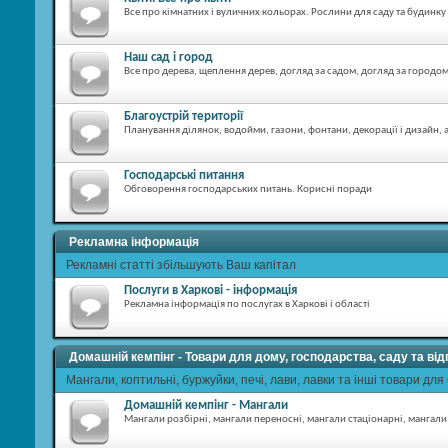
Все про кімнатних і вуличних кольорах. Рослини для саду та будинку
Наш сад і город
Все про дерева, щеплення дерев, догляд за садом, догляд за городом, 
Благоустрій території
Планування ділянок, водойми, газони, фонтани, декорації і дизайн, а
Господарські питання
Обговорення господарських питань. Корисні поради
Рекламна інформація
Рекламні статті збільшують Ваш капітал
Послуги в Харкові - інформація
Рекламна інформація по послугах в Харкові і області
Домашній кемпінг - Товари для дому, господарства, саду та ві
Мангали, коптильні, буржуйки, печі, лави, лавки та інші товари для
Домашній кемпінг - Мангали
Мангали розбірні, мангали переносні, мангали стаціонарні, мангали