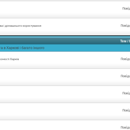
Пові
Повід
тва і домашнього користування
Тем /
а в Харкові і багато іншого
Повід
хомості Харків
Повід
Пові
Пові
Повід