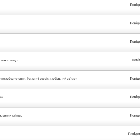
Повід
Повід
Повід
Пові
ставки, тощо
Повід
не забезпечення. Ремонт і сервіс. мобільний зв'язок
Повід
уги
Повід
, вилки та інше
Повідо