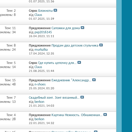
01.07.2025,
11:36
Тем: 2
Спрос
Блокноты
домлень: 8
від
Claus
01.07.2025,
11:39
Тем: 11
Предложение
Сапожки для дома
омлень: 34
від
pvp2016145
26.04.2023,
11:11
Тем: 8
Предложение
Продам два детских стульчика
омлень: 24
від
murkalka
17.04.2024,
12:35
Тем: 5
Спрос
Где купить цепочку для...
омлень: 14
від
Claus
21.08.2025,
11:44
Тем: 15
Предложение
Ежедневник "Александр...
омлень: 48
від
n-shoes
25.05.2024,
01:20
Тем: 7
Свадебный зонт. Зонт вязанный...
омлень: 13
від
berkon
21.01.2021,
14:03
Тем: 4
Предложение
Картина Нежность. Обнаженная...
омлень: 28
від
berkon
22.01.2021,
14:32