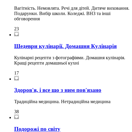
Вагітність. Немовлята. Речі для дітей. Дитяче виховання.
Подарунки. Вибір школи. Коледжі. ВНЗ та інші
обговорення
23
Шедеври кулінарії. Домашня Кулінарія
Кулінарні рецепти з фотографіями. Домашня кулінарія.
Кращі рецепти домашньої кухні
17
Здоров'я, і ​​все що з ним пов'язано
Традиційна медицина. Нетрадиційна медицина
38
Подорожі по світу