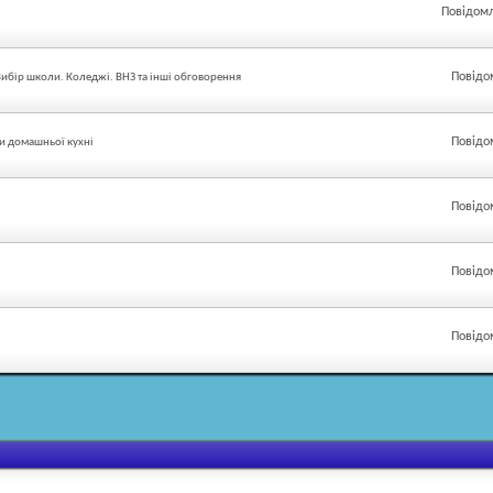
Повідомл
Повідо
 Вибір школи. Коледжі. ВНЗ та інші обговорення
Повідо
ти домашньої кухні
Повідо
Повідо
Повідо