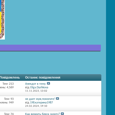
/ Повідомлень
Останнє повідомлення
Тем: 213
Анекдот в тему.
ень: 4,569
від
Olga.Dyshkova
11.11.2023,
13:02
Тем: 93
не дает муж,помогите!
млень: 949
від
19Екатерина1987
24.02.2024,
19:10
Тем: 74
Как вернуть блеск золоту?