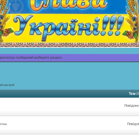
просмотра сообщений выберите раздел.
ий настрій
Тем 
Повідомл
Повідо
літки