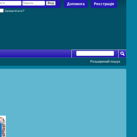
Допомога
Реєстрація
Запам’ятати?
Розширений пошук