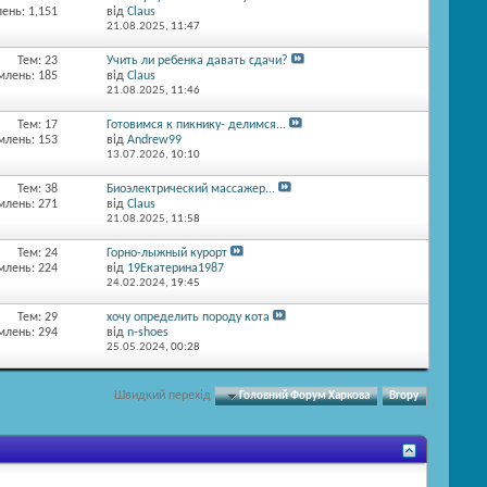
ень: 1,151
від
Claus
21.08.2025,
11:47
Тем: 23
Учить ли ребенка давать сдачи?
млень: 185
від
Claus
21.08.2025,
11:46
Тем: 17
Готовимся к пикнику- делимся...
млень: 153
від
Andrew99
13.07.2026,
10:10
Тем: 38
Биоэлектрический массажер...
млень: 271
від
Claus
21.08.2025,
11:58
Тем: 24
Горно-лыжный курорт
млень: 224
від
19Екатерина1987
24.02.2024,
19:45
Тем: 29
хочу определить породу кота
млень: 294
від
n-shoes
25.05.2024,
00:28
Швидкий перехід
Головний Форум Харкова
Вгору