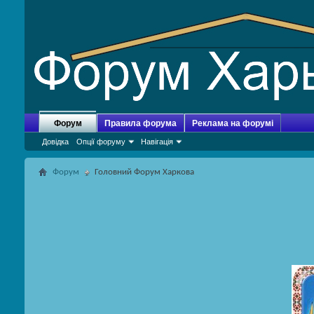
Форум
Правила форума
Реклама на форумі
Довідка
Опції форуму
Навігація
Форум
Головний Форум Харкова