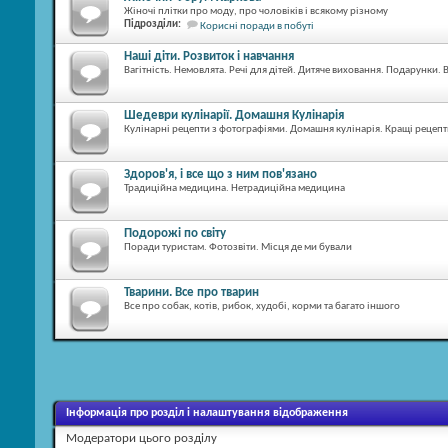
Жіночі плітки про моду, про чоловіків і всякому різному
Підрозділи:
Корисні поради в побуті
Наші діти. Розвиток і навчання
Вагітність. Немовлята. Речі для дітей. Дитяче виховання. Подарунки.
Шедеври кулінарії. Домашня Кулінарія
Кулінарні рецепти з фотографіями. Домашня кулінарія. Кращі рецеп
Здоров'я, і ​​все що з ним пов'язано
Традиційна медицина. Нетрадиційна медицина
Подорожі по світу
Поради туристам. Фотозвіти. Місця де ми бували
Тварини. Все про тварин
Все про собак, котів, рибок, худобі, корми та багато іншого
Інформація про розділ і налаштування відображення
Модератори цього розділу