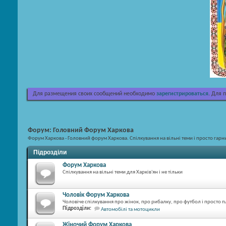
Для размещения своих сообщений необходимо
зарегистрироваться
. Для 
Форум:
Головний Форум Харкова
Форум Харкова - Головний форум Харкова. Спілкування на вільні теми і просто гарн
Підрозділи
Форум Харкова
Спілкування на вільні теми для Харків'ян і не тільки
Чоловік Форум Харкова
Чоловіче спілкування про жінок, про рибалку, про футбол і просто п
Підрозділи:
Автомобілі та мотоцикли
Жіночий Форум Харкова