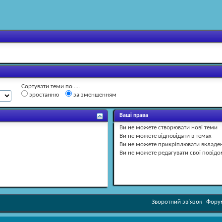
Сортувати теми по ....
зростанню
за зменшенням
Ваші права
Ви
не можете
створювати нові теми
Ви
не можете
відповідати в темах
Ви
не можете
прикріплювати вкладе
Ви
не можете
редагувати свої повід
Зворотний зв’язок
Форум