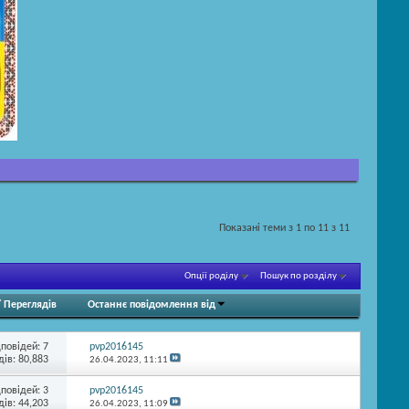
Показані теми з 1 по 11 з 11
Опції роділу
Пошук по розділу
/
Переглядів
Останнє повідомлення від
дповідей:
7
pvp2016145
ів: 80,883
26.04.2023,
11:11
дповідей:
3
pvp2016145
ів: 44,203
26.04.2023,
11:09