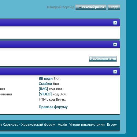
Швидкий перехід
Речовий ринок
Вгору
BB коди
Вкл.
Смайли
Вкл.
ння
[IMG]
код
Вкл.
омлення
[VIDEO]
код
Вкл.
HTML код
Вимк.
Правила форуму
 Харькова - Харьковский форум
Архів
Умови використання
Вгору