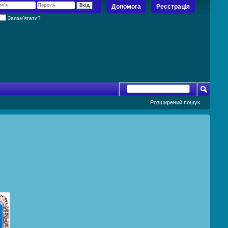
Допомога
Реєстрація
Запам’ятати?
Розширений пошук