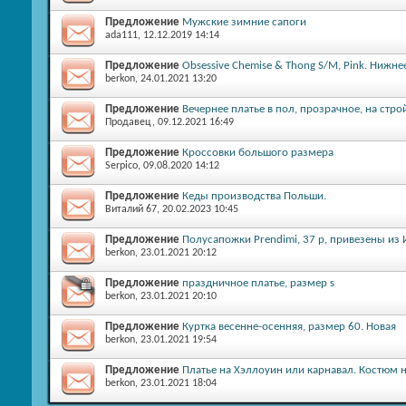
Предложение
Мужские зимние сапоги
ada111
, 12.12.2019 14:14
Предложение
Obsessive Chemise & Thong S/M, Pink. Нижне
berkon
, 24.01.2021 13:20
Предложение
Вечернее платье в пол, прозрачное, на стро
Продавец
, 09.12.2021 16:49
Предложение
Кроссовки большого размера
Serpico
, 09.08.2020 14:12
Предложение
Кеды производства Польши.
Виталий 67
, 20.02.2023 10:45
Предложение
Полусапожки Prendimi, 37 р, привезены из 
berkon
, 23.01.2021 20:12
Предложение
праздничное платье, размер s
berkon
, 23.01.2021 20:10
Предложение
Куртка весенне-осенняя, размер 60. Новая
berkon
, 23.01.2021 19:54
Предложение
Платье на Хэллоуин или карнавал. Костюм 
berkon
, 23.01.2021 18:04