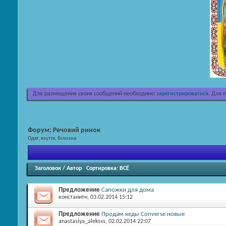
Для размещения своих сообщений необходимо
зарегистрироваться
. Для 
Форум:
Речовий ринок
Одяг, взуття, білизна
Заголовок
/
Автор
Сортировка:
ВСЁ
Предложение
Сапожки для дома
констанитн
, 03.02.2014 15:12
Предложение
Продам кеды Converse новые
anastasiya_aleksss
, 02.02.2014 22:07