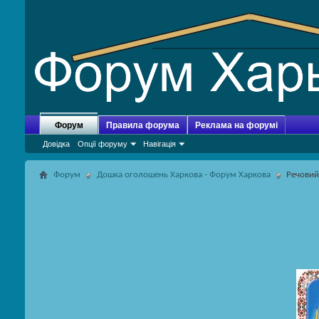
Форум
Правила форума
Реклама на форумі
Довідка
Опції форуму
Навігація
Форум
Дошка оголошень Харкова - Форум Харкова
Речовий