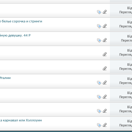
Ві
Перегляд
е белье сорочка и стринги
Ві
Перегляд
йную девушку. 44 Р
Ві
Перегл
Ві
Перегляд
Ві
Перегляд
Италии
Ві
Перегляд
Ві
Перегляд
Ві
Перегляд
на карнавал или Хэллоуин
Ві
Перегляд