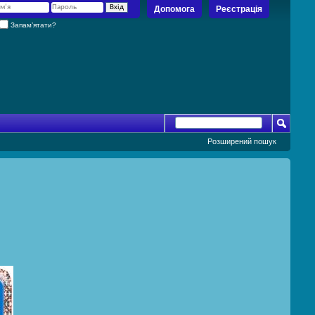
Допомога
Реєстрація
Запам’ятати?
Розширений пошук