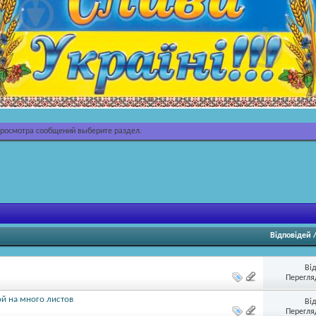
просмотра сообщений выберите раздел.
Відповідей
Ві
Перегляд
й на много листов
Ві
Перегляд