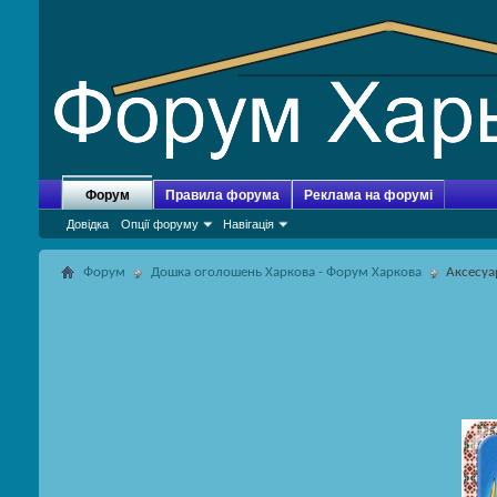
Форум
Правила форума
Реклама на форумі
Довідка
Опції форуму
Навігація
Форум
Дошка оголошень Харкова - Форум Харкова
Аксесуа