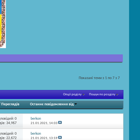
Показані теми з 1 по 7 з 7
Опції роділу
Пошук по розділу
/
Переглядів
Останнє повідомлення від
дповідей:
0
berkon
ів: 34,967
21.01.2021,
14:03
дповідей:
0
berkon
ів: 22,672
21.01.2021,
13:59