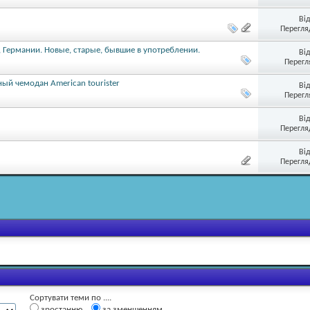
Ві
Перегляд
 Германии. Новые, старые, бывшие в употреблении.
Ві
Перегл
ный чемодан American tourister
Ві
Перегл
Ві
Перегляд
Ві
Перегляд
Сортувати теми по ....
зростанню
за зменшенням