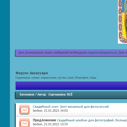
Для размещения своих сообщений необходимо
зарегистрироваться
. Для 
Форум:
Аксесуари
Годинники, сумки, парасольки, хустки, шалі, біжутерія, тощо
Заголовок
/
Автор
Сортировка:
ВСЁ
Свадебный зонт. Зонт вязанный для фотосессий
berkon
, 21.01.2021 14:03
Предложение
Свадебный альбом для фотографий, большо
berkon
, 21.01.2021 13:59