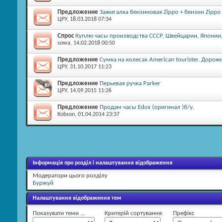
Предложение
Зажигалка бензиновая Zippo + бензин Zippo
ЦРУ
, 18.03.2018 07:34
Спрос
Куплю часы производства СССР, Швейцарии, Японии,
sowa
, 14.02.2018 00:50
Предложение
Сумка на колесах American tourister. Дорож
ЦРУ
, 31.10.2017 11:23
Предложение
Перьевая ручка Parker
ЦРУ
, 14.09.2015 11:26
Предложение
Продам часы Edox (оригинал )б/у.
Kobson
, 01.04.2014 23:37
Інформація про розділ і налаштування відображення
Модератори цього розділу
Буржуй
Налаштування відображення тем
Показувати теми ...
Критерій сортування:
Префікс