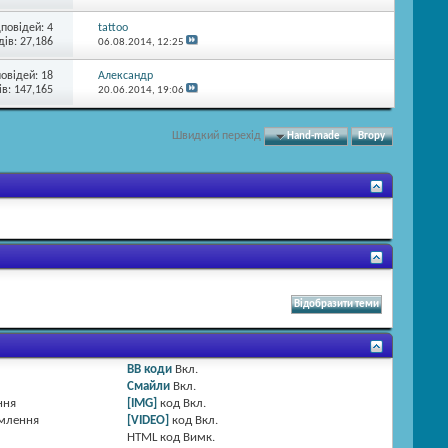
дповідей:
4
tattoo
ів: 27,186
06.08.2014,
12:25
повідей:
18
Александр
в: 147,165
20.06.2014,
19:06
Швидкий перехід
Hand-made
Вгору
BB коди
Вкл.
Смайли
Вкл.
ння
[IMG]
код
Вкл.
омлення
[VIDEO]
код
Вкл.
HTML код
Вимк.