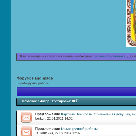
Для размещения своих сообщений необходимо
зарегистрироваться
. Для 
Форум:
Hand-made
Вироби ручної роботи
Заголовок
/
Автор
Сортировка:
ВСЁ
Предложение
Картина Нежность. Обнаженная девушка, ак
berkon
, 22.01.2021 14:32
Предложение
Мыло ручной работы
Танюшечка
, 27.09.2014 12:07