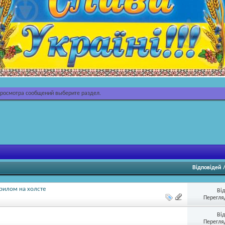
просмотра сообщений выберите раздел.
Відповідей
рилом на холсте
Ві
Перегляд
Ві
Перегляд