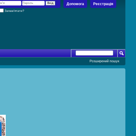
Допомога
Реєстрація
Запам’ятати?
Розширений пошук