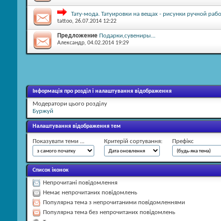
Тату-мода. Татуировки на вещах - рисунки ручной раб
tattoo
, 26.07.2014 12:22
Предложение
Подарки,сувениры...
Александр
, 04.02.2014 19:29
Інформація про розділ і налаштування відображення
Модератори цього розділу
Буржуй
Налаштування відображення тем
Показувати теми ...
Критерій сортування:
Префікс
Список іконок
Непрочитані повідомлення
Немає непрочитаних повідомлень
Популярна тема з непрочитаними повідомленнями
Популярна тема без непрочитаних повідомлень