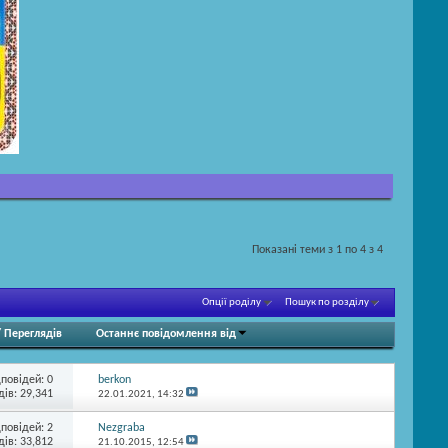
Показані теми з 1 по 4 з 4
Опції роділу
Пошук по розділу
/
Переглядів
Останнє повідомлення від
дповідей:
0
berkon
ів: 29,341
22.01.2021,
14:32
дповідей:
2
Nezgraba
ів: 33,812
21.10.2015,
12:54