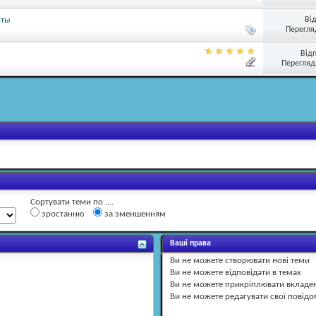
Ві
оты
Перегляд
Від
Перегляді
Сортувати теми по ....
зростанню
за зменшенням
Ваші права
Ви
не можете
створювати нові теми
Ви
не можете
відповідати в темах
Ви
не можете
прикріплювати вкладе
Ви
не можете
редагувати свої повід