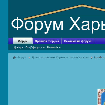
Форум
Правила форума
Реклама на форумі
Довідка
Опції форуму
Навігація
Форум
Дошка оголошень Харкова - Форум Харкова
Hand-m