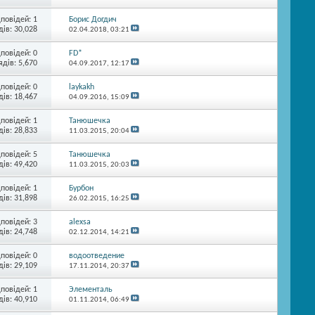
дповідей:
1
Борис Догдич
ів: 30,028
02.04.2018,
03:21
дповідей:
0
FD*
ядів: 5,670
04.09.2017,
12:17
дповідей:
0
laykakh
ів: 18,467
04.09.2016,
15:09
дповідей:
1
Танюшечка
ів: 28,833
11.03.2015,
20:04
дповідей:
5
Танюшечка
ів: 49,420
11.03.2015,
20:03
дповідей:
1
Бурбон
ів: 31,898
26.02.2015,
16:25
дповідей:
3
alexsa
ів: 24,748
02.12.2014,
14:21
дповідей:
0
водоотведение
ів: 29,109
17.11.2014,
20:37
дповідей:
1
Элементаль
ів: 40,910
01.11.2014,
06:49