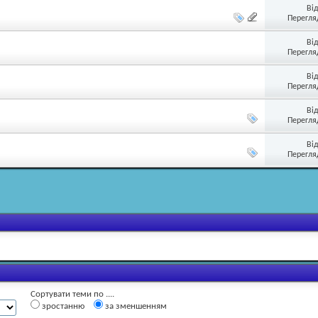
Ві
Перегляд
Ві
Перегляд
Ві
Перегляд
Ві
Перегляд
Ві
Перегляд
Сортувати теми по ....
зростанню
за зменшенням