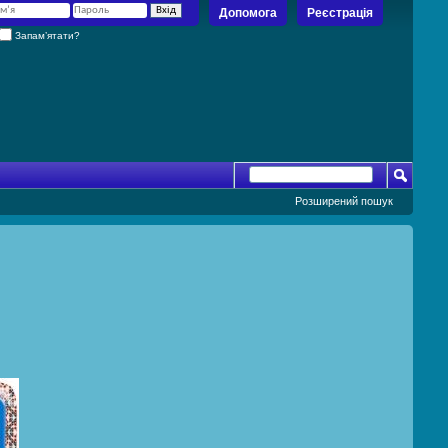
Допомога
Реєстрація
Запам’ятати?
Розширений пошук