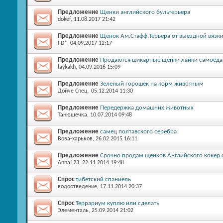
Предложение
Щенки английского бультерьера
dokef
, 11.08.2017 21:42
Предложение
Щенок Ам.Стафф.Терьера от выездной вязк
FD*
, 04.09.2017 12:17
Предложение
Продаются шикарные щенки лайки самоеда
laykakh
, 04.09.2016 15:09
Предложение
Зеленый горошек на корм животным
Дойче Спец
, 05.12.2014 11:30
Предложение
Передержка домашних животных
Танюшечка
, 10.07.2014 09:48
Предложение
самец полтавского серебра
Вова-харьков
, 26.02.2015 16:11
Предложение
Срочно продам щенков Английского кокер 
Anna123
, 22.11.2014 19:48
Спрос
тибетский спаниель
водоотведение
, 17.11.2014 20:37
Спрос
Террариум куплю или сделать
Элементаль
, 25.09.2014 21:02