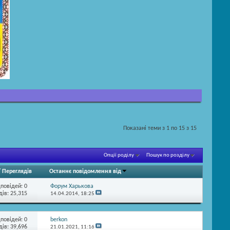
Показані теми з 1 по 15 з 15
Опції роділу
Пошук по розділу
/
Переглядів
Останнє повідомлення від
дповідей:
0
Форум Харькова
ів: 25,315
14.04.2014,
18:25
дповідей:
0
berkon
ів: 39,696
21.01.2021,
11:16