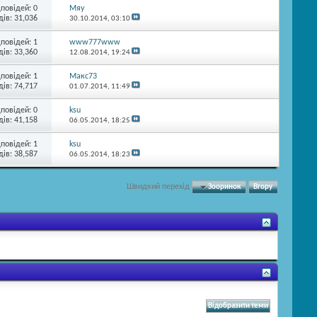
дповідей:
0
Мяу
ів: 31,036
30.10.2014,
03:10
дповідей:
1
www777www
ів: 33,360
12.08.2014,
19:24
дповідей:
1
Макс73
ів: 74,717
01.07.2014,
11:49
дповідей:
0
ksu
ів: 41,158
06.05.2014,
18:25
дповідей:
1
ksu
ів: 38,587
06.05.2014,
18:23
Швидкий перехід
Зооринок
Вгору