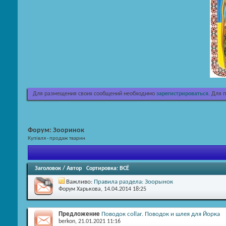
Для размещения своих сообщений необходимо
зарегистрироваться
. Для 
Форум:
Зооринок
Купівля - продаж тварин
Заголовок
/
Автор
Сортировка:
ВСЁ
Важливо:
Правила раздела: Зоорынок
Форум Харькова
, 14.04.2014 18:25
Предложение
Поводок collar. Поводок и шлея для Йорка
berkon
, 21.01.2021 11:16