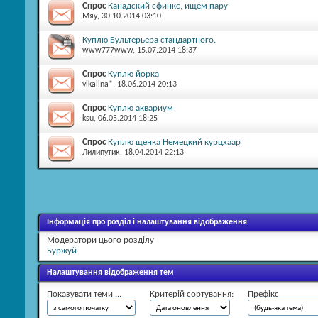
Спрос
Канадский сфинкс, ищем пару
Мяу
, 30.10.2014 03:10
Куплю Бультерьера стандартного.
www777www
, 15.07.2014 18:37
Спрос
Куплю йорка
vikalina*
, 18.06.2014 20:13
Спрос
Куплю аквариум
ksu
, 06.05.2014 18:25
Спрос
Куплю щенка Немецкий курцхаар
Лилипутик
, 18.04.2014 22:13
Інформація про розділ і налаштування відображення
Модератори цього розділу
Буржуй
Налаштування відображення тем
Показувати теми ...
Критерій сортування:
Префікс