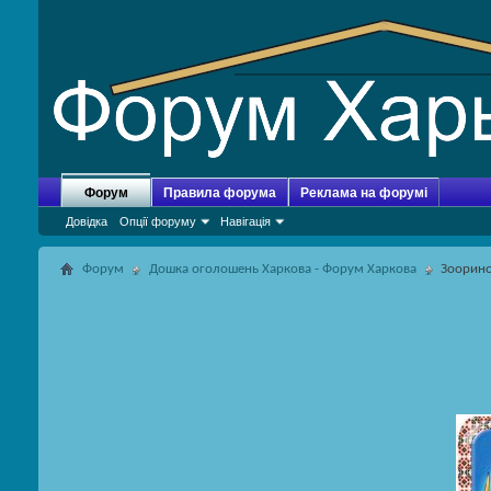
Форум
Правила форума
Реклама на форумі
Довідка
Опції форуму
Навігація
Форум
Дошка оголошень Харкова - Форум Харкова
Зоорин