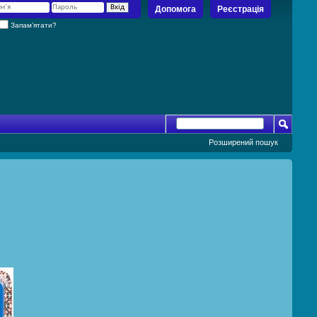
Допомога
Реєстрація
Запам’ятати?
Розширений пошук