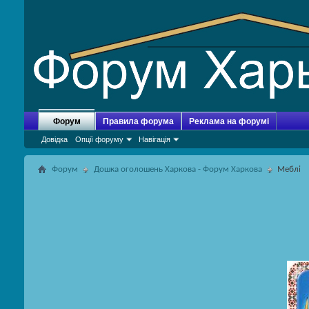
Форум
Правила форума
Реклама на форумі
Довідка
Опції форуму
Навігація
Форум
Дошка оголошень Харкова - Форум Харкова
Меблі