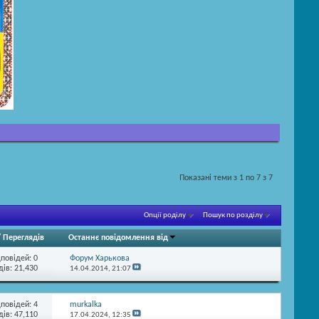
Показані теми з 1 по 7 з 7
Опції роділу
Пошук по розділу
/
Переглядів
Останнє повідомлення від
дповідей:
0
Форум Харькова
ів: 21,430
14.04.2014,
21:07
дповідей:
4
murkalka
ів: 47,110
17.04.2024,
12:35