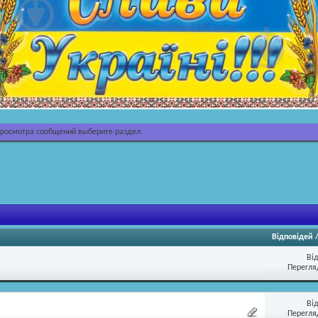
просмотра сообщений выберите раздел.
Відповідей
Ві
Перегляд
Ві
Перегляд