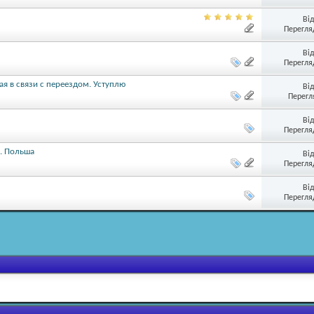
Ві
Перегляд
Ві
Перегляд
я в связи с переездом. Уступлю
Ві
Перегл
Ві
Перегляд
о. Польша
Ві
Перегляд
Ві
Перегляд