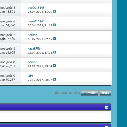
дповідей:
3
pvp2016145
ів: 48,801
26.04.2023,
11:22
дповідей:
6
pvp2016145
ів: 64,720
26.04.2023,
11:18
дповідей:
2
berkon
ядів: 7,580
13.07.2021,
09:19
дповідей:
1
kazak788
ів: 88,604
12.07.2021,
17:01
дповідей:
0
berkon
ів: 26,901
21.01.2021,
23:54
дповідей:
0
ЦРУ
ів: 30,257
28.12.2017,
20:37
Швидкий перехід
Меблі
Вгору