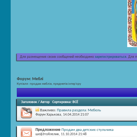
Для размещения своих сообщений необходимо
зарегистрироваться
. Для 
Форум:
Меблі
Купівля - продаж меблів, предметів інтер'єру
Заголовок
/
Автор
Сортировка:
ВСЁ
Важливо:
Правила раздела: Мебель
Форум Харькова
, 14.04.2014 21:07
Предложение
Продам два детских стульчика
шефЭтоЯлелик
, 11.10.2014 21:48