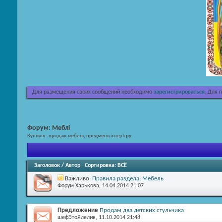
Для размещения своих сообщений необходимо
зарегистрироваться
. Для 
Форум:
Меблі
Купівля - продаж меблів, предметів інтер'єру
Заголовок
/
Автор
Сортировка:
ВСЁ
Важливо:
Правила раздела: Мебель
Форум Харькова
, 14.04.2014 21:07
Предложение
Продам два детских стульчика
шефЭтоЯлелик
, 11.10.2014 21:48