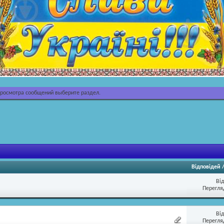
просмотра сообщений выберите раздел.
Відповідей
Ві
Перегляд
Ві
Перегляд