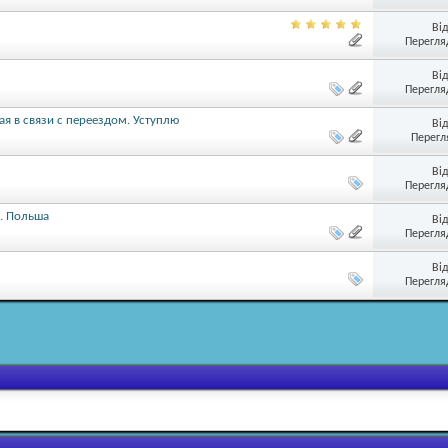
Ві
Перегляд
Ві
Перегляд
я в связи с переездом. Уступлю
Ві
Перегл
Ві
Перегляд
о. Польша
Ві
Перегляд
Ві
Перегляд