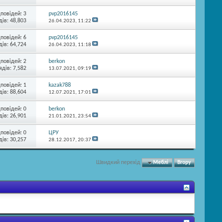
дповідей:
3
pvp2016145
ів: 48,803
26.04.2023,
11:22
дповідей:
6
pvp2016145
ів: 64,724
26.04.2023,
11:18
дповідей:
2
berkon
ядів: 7,582
13.07.2021,
09:19
дповідей:
1
kazak788
ів: 88,604
12.07.2021,
17:01
дповідей:
0
berkon
ів: 26,901
21.01.2021,
23:54
дповідей:
0
ЦРУ
ів: 30,257
28.12.2017,
20:37
Швидкий перехід
Меблі
Вгору