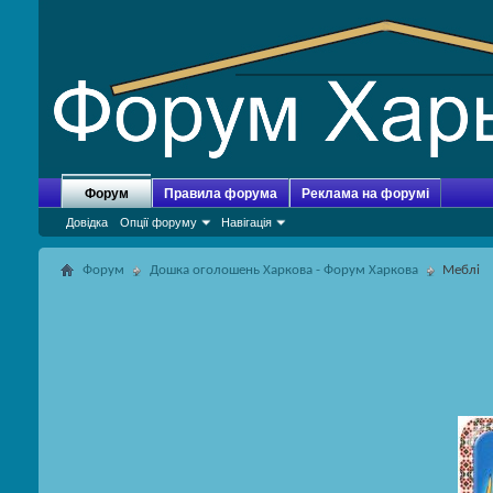
Форум
Правила форума
Реклама на форумі
Довідка
Опції форуму
Навігація
Форум
Дошка оголошень Харкова - Форум Харкова
Меблі