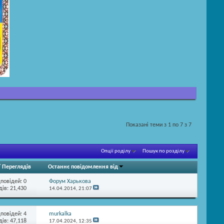
Показані теми з 1 по 7 з 7
Опції роділу
Пошук по розділу
/
Переглядів
Останнє повідомлення від
дповідей:
0
Форум Харькова
ів: 21,430
14.04.2014,
21:07
дповідей:
4
murkalka
ів: 47,118
17.04.2024,
12:35