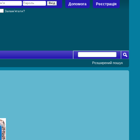
Допомога
Реєстрація
Запам’ятати?
Розширений пошук