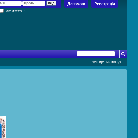
Допомога
Реєстрація
Запам’ятати?
Розширений пошук