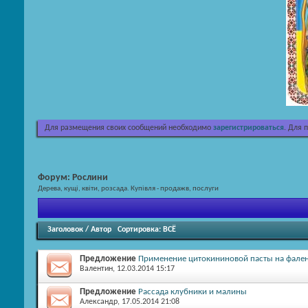
Для размещения своих сообщений необходимо
зарегистрироваться
. Для 
Форум:
Рослини
Дерева, кущі, квіти, розсада. Купівля - продажв, послуги
Заголовок
/
Автор
Сортировка:
ВСЁ
Предложение
Применение цитокининовой пасты на фале
Валентин
, 12.03.2014 15:17
Предложение
Рассада клубники и малины
Александр
, 17.05.2014 21:08