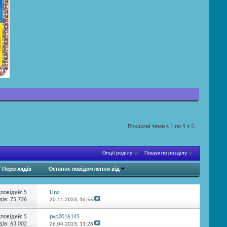
Показані теми з 1 по 5 з 5
Опції роділу
Пошук по розділу
/
Переглядів
Останнє повідомлення від
дповідей:
5
Lina
ів: 75,726
20.11.2023,
16:55
дповідей:
5
pvp2016145
ів: 63,002
26.04.2023,
11:28