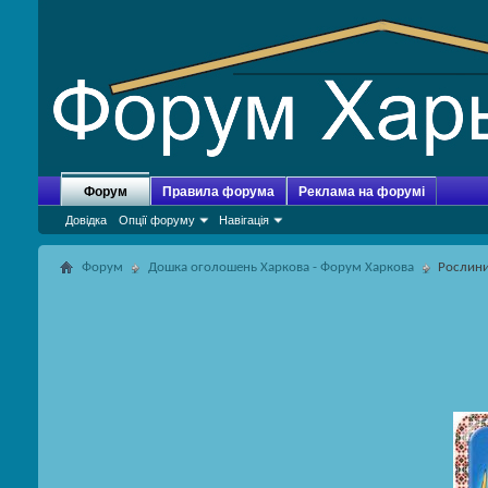
Форум
Правила форума
Реклама на форумі
Довідка
Опції форуму
Навігація
Форум
Дошка оголошень Харкова - Форум Харкова
Рослин