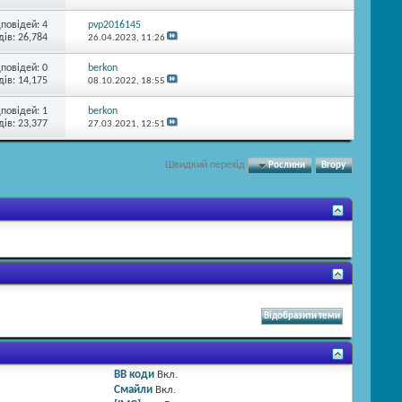
дповідей:
4
pvp2016145
ів: 26,784
26.04.2023,
11:26
дповідей:
0
berkon
ів: 14,175
08.10.2022,
18:55
дповідей:
1
berkon
ів: 23,377
27.03.2021,
12:51
Швидкий перехід
Рослини
Вгору
BB коди
Вкл.
Смайли
Вкл.