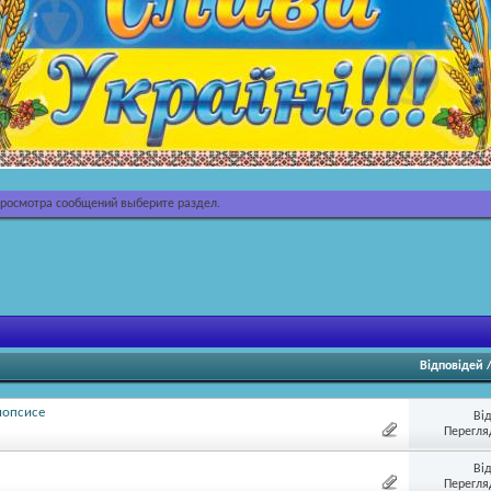
просмотра сообщений выберите раздел.
Відповідей
нопсисе
Ві
Перегляд
Ві
Перегляд