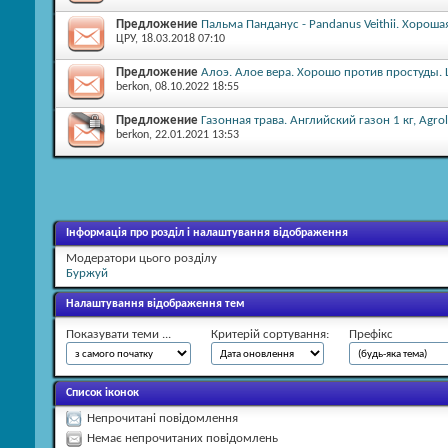
Предложение
Пальма Панданус - Pandanus Veithii. Хороша
ЦРУ
, 18.03.2018 07:10
Предложение
Алоэ. Алое вера. Хорошо против простуды.
berkon
, 08.10.2022 18:55
Предложение
Газонная трава. Английский газон 1 кг, Agro
berkon
, 22.01.2021 13:53
Інформація про розділ і налаштування відображення
Модератори цього розділу
Буржуй
Налаштування відображення тем
Показувати теми ...
Критерій сортування:
Префікс
Список іконок
Непрочитані повідомлення
Немає непрочитаних повідомлень