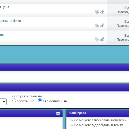
я цена
Ві
Перегляд
 Цены на фото
Ві
Перегляд
lux
Ві
Перегляд
Сортувати теми по ....
зростанню
за зменшенням
Ваші права
Ви
не можете
створювати нові теми
Ви
не можете
відповідати в темах