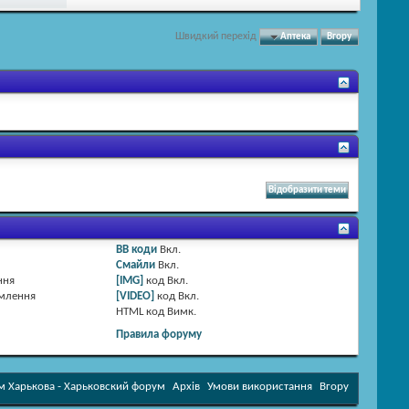
Швидкий перехід
Аптека
Вгору
BB коди
Вкл.
Смайли
Вкл.
ння
[IMG]
код
Вкл.
омлення
[VIDEO]
код
Вкл.
HTML код
Вимк.
Правила форуму
 Харькова - Харьковский форум
Архів
Умови використання
Вгору