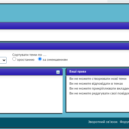
Сортувати теми по ....
зростанню
за зменшенням
Ваші права
Ви
не можете
створювати нові теми
Ви
не можете
відповідати в темах
Ви
не можете
прикріплювати вкладе
Ви
не можете
редагувати свої повід
Зворотний зв’язок
Форум