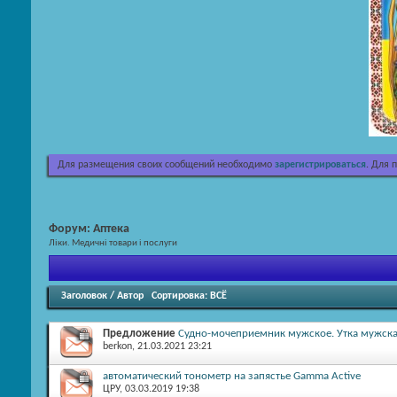
Для размещения своих сообщений необходимо
зарегистрироваться
. Для 
Форум:
Аптека
Ліки. Медичні товари і послуги
Заголовок
/
Автор
Сортировка:
ВСЁ
Предложение
Судно-мочеприемник мужское. Утка мужска
berkon
, 21.03.2021 23:21
автоматический тонометр на запястье Gamma Active
ЦРУ
, 03.03.2019 19:38