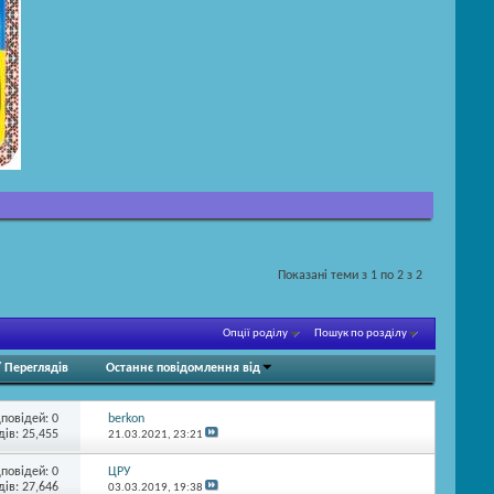
Показані теми з 1 по 2 з 2
Опції роділу
Пошук по розділу
/
Переглядів
Останнє повідомлення від
дповідей:
0
berkon
ів: 25,455
21.03.2021,
23:21
дповідей:
0
ЦРУ
ів: 27,646
03.03.2019,
19:38