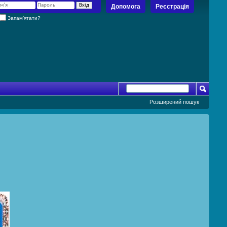
Допомога
Реєстрація
Запам’ятати?
Розширений пошук