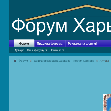
Форум
Правила форума
Реклама на форумі
Довідка
Опції форуму
Навігація
Форум
Дошка оголошень Харкова - Форум Харкова
Аптека