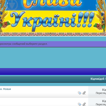
просмотра сообщений выберите раздел.
Відповідей
я. Новая
Ві
Перегляд
Ві
Перегляд