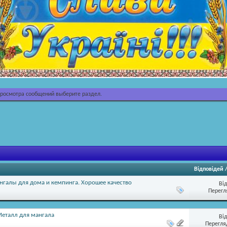
просмотра сообщений выберите раздел.
Відповідей
галы для дома и кемпинга. Хорошее качество
Ві
Перегл
Металл для мангала
Ві
Перегляд