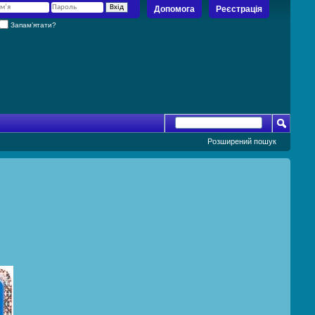
Допомога
Реєстрація
Запам’ятати?
Розширений пошук