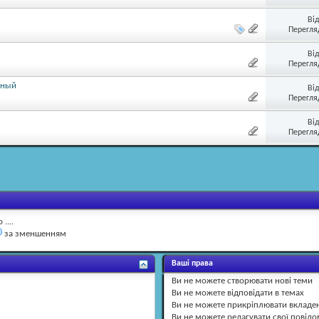
Ві
Перегляд
Ві
Перегляд
ьный
Ві
Перегляд
Ві
Перегляд
....
за зменшенням
Ваші права
Ви
не можете
створювати нові теми
Ви
не можете
відповідати в темах
Ви
не можете
прикріплювати вкладе
Ви
не можете
редагувати свої повід