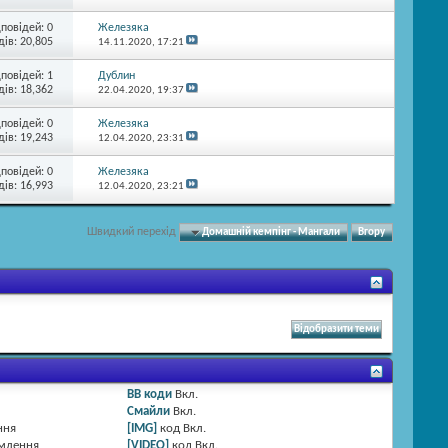
дповідей:
0
Железяка
ів: 20,805
14.11.2020,
17:21
дповідей:
1
Дублин
ів: 18,362
22.04.2020,
19:37
дповідей:
0
Железяка
ів: 19,243
12.04.2020,
23:31
дповідей:
0
Железяка
ів: 16,993
12.04.2020,
23:21
Швидкий перехід
Домашній кемпінг - Мангали
Вгору
BB коди
Вкл.
Смайли
Вкл.
ння
[IMG]
код
Вкл.
омлення
[VIDEO]
код
Вкл.