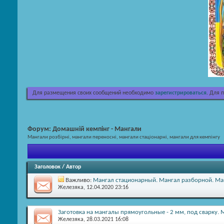
Для размещения своих сообщений необходимо
зарегистрироваться
. Для 
Форум:
Домашній кемпінг - Мангали
Мангали розбірні, мангали переносні, мангали стаціонарні, мангали для кемпінгу
Заголовок
/
Автор
Важливо:
Мангал стационарный. Мангал разборной. Ман
Железяка
, 12.04.2020 23:16
Заготовка на мангалы прямоугольные - 2 мм, под сварку. 
Железяка
, 28.03.2021 16:08