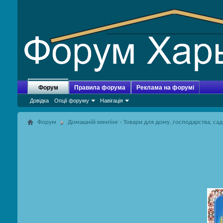
Форум
Правила форума
Реклама на форумі
Довідка
Опції форуму
Навігація
Форум
Домашній кемпінг - Товари для дому, господарства, сад