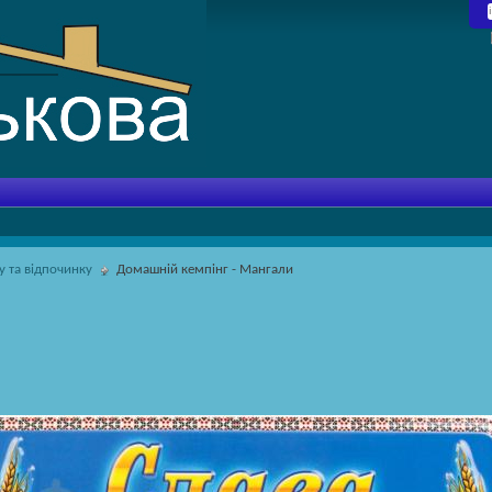
у та відпочинку
Домашній кемпінг - Мангали