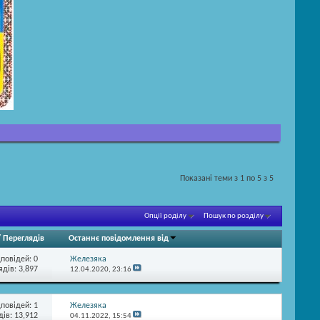
Показані теми з 1 по 5 з 5
Опції роділу
Пошук по розділу
/
Переглядів
Останнє повідомлення від
дповідей:
0
Железяка
ядів: 3,897
12.04.2020,
23:16
дповідей:
1
Железяка
ів: 13,912
04.11.2022,
15:54