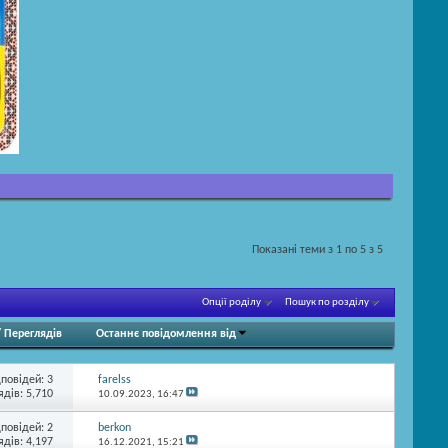
Показані теми з 1 по 5 з 5
Опції роділу
Пошук по розділу
/
Переглядів
Останнє повідомлення від
дповідей:
3
farelss
ядів: 5,710
10.09.2023,
16:47
дповідей:
2
berkon
ядів: 4,197
16.12.2021,
15:21