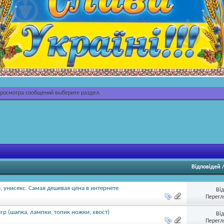
просмотра сообщений выберите раздел.
Відповідей
 унисекс. Самая дешевая цена в интернете
Ві
Перегл
гр (шапка, лампки, топик ножки, хвост)
Ві
Перегл