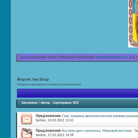
Для размещения своих сообщений необходимо
зарегистрироваться
. Для 
Форум:
Sex Shop
Товари та препарати інтимного призначення
Заголовок
/
Автор
Сортировка:
ВСЁ
Предложение
Секс машина автоматическая универсальная,
berkon
, 24.03.2021 12:41
Предложение
Костюм для стриптиза. Меховой костюм - Ти
berkon
, 27.03.2021 14:58