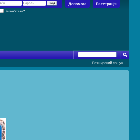
Допомога
Реєстрація
Запам’ятати?
Розширений пошук