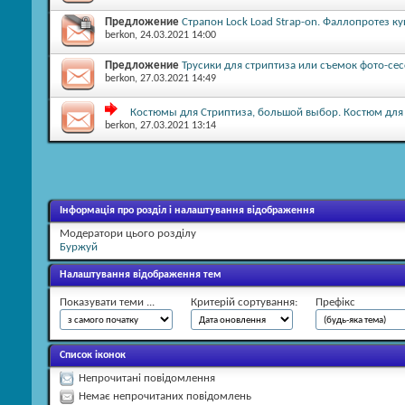
Предложение
Страпон Lock Load Strap-on. Фаллопротез ку
berkon
, 24.03.2021 14:00
Предложение
Трусики для стриптиза или съемок фото-сес
berkon
, 27.03.2021 14:49
Костюмы для Стриптиза, большой выбор. Костюм для в
berkon
, 27.03.2021 13:14
Інформація про розділ і налаштування відображення
Модератори цього розділу
Буржуй
Налаштування відображення тем
Показувати теми ...
Критерій сортування:
Префікс
Список іконок
Непрочитані повідомлення
Немає непрочитаних повідомлень