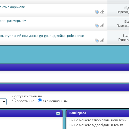
пить в Харькове
Ві
Перегляд
сии. размеры: M-l
Ві
Перегляд
Від
ыступлений пол дэнса go-go, пиджейка, pole dance
Перегл
Сортувати теми по ....
зростанню
за зменшенням
Ваші права
Ви
не можете
створювати нові теми
Ви
не можете
відповідати в темах