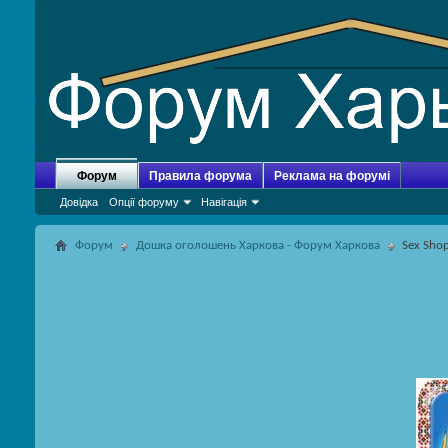
Форум
Правила форума
Реклама на форумі
Довідка
Опції форуму
Навігація
Форум
Дошка оголошень Харкова - Форум Харкова
Sex Sho