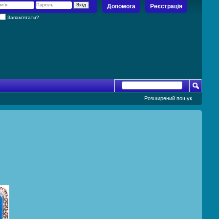
Допомога
Реєстрація
Запам’ятати?
Розширений пошук