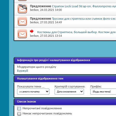
Предложение
Страпон Lock Load Strap-on. Фаллопротез ку
berkon
, 24.03.2021 14:00
Предложение
Трусики для стриптиза или съемок фото-сес
berkon
, 27.03.2021 14:49
Костюмы для Стриптиза, большой выбор. Костюм для в
berkon
, 27.03.2021 13:14
Інформація про розділ і налаштування відображення
Модератори цього розділу
Буржуй
Налаштування відображення тем
Показувати теми ...
Критерій сортування:
Префікс
Список іконок
Непрочитані повідомлення
Немає непрочитаних повідомлень