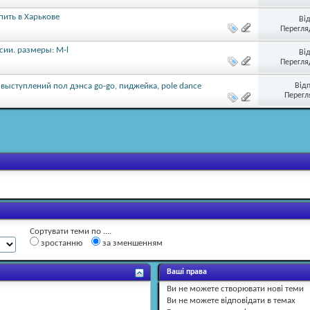
пить в Харькове
Ві
Перегляд
сии. размеры: M-l
Ві
Перегляд
Від
ыступлений пол дэнса go-go, пиджейка, pole dance
Перегл
Сортувати теми по ....
зростанню
за зменшенням
Ваші права
Ви
не можете
створювати нові теми
Ви
не можете
відповідати в темах