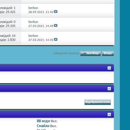
дповідей:
1
berkon
ів: 29,425
28.09.2021,
11:43
дповідей:
0
berkon
ів: 29,105
27.03.2021,
14:49
повідей:
14
berkon
ядів: 2,830
27.03.2021,
14:45
Швидкий перехід
Sex Shop
Вгору
BB коди
Вкл.
Смайли
Вкл.