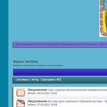
Для размещения своих сообщений необходимо
зарегистрироваться
. Для 
Форум:
Sex Shop
Товари та препарати інтимного призначення
Заголовок
/
Автор
Сортировка:
ВСЁ
Предложение
Секс машина автоматическая универсальная,
berkon
, 24.03.2021 12:41
Предложение
Костюм для стриптиза. Меховой костюм - Ти
berkon
, 27.03.2021 14:58