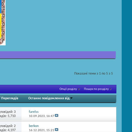
Показані теми з 1 по 5 з 5
Опції роділу
Пошук по розділу
/
Переглядів
Останнє повідомлення від
дповідей:
3
farelss
ядів: 5,710
10.09.2023,
16:47
дповідей:
2
berkon
ядів: 4,197
16.12.2021,
15:21