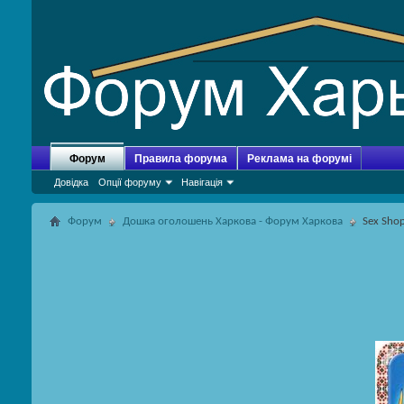
Форум
Правила форума
Реклама на форумі
Довідка
Опції форуму
Навігація
Форум
Дошка оголошень Харкова - Форум Харкова
Sex Sho