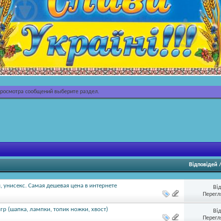
просмотра сообщений выберите раздел.
Відповідей
 унисекс. Самая дешевая цена в интернете
Ві
Перегл
гр (шапка, лампки, топик ножки, хвост)
Ві
Перегл