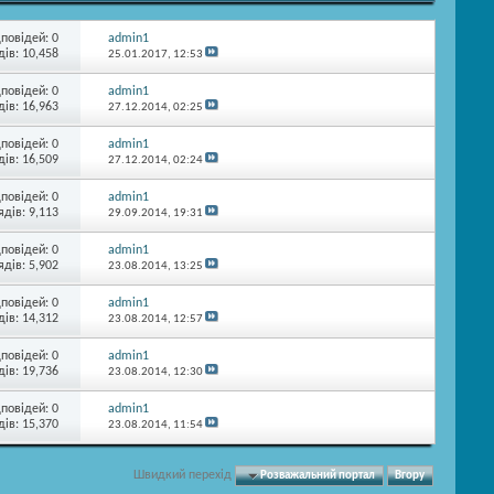
дповідей:
0
admin1
ів: 10,458
25.01.2017,
12:53
дповідей:
0
admin1
ів: 16,963
27.12.2014,
02:25
дповідей:
0
admin1
ів: 16,509
27.12.2014,
02:24
дповідей:
0
admin1
ядів: 9,113
29.09.2014,
19:31
дповідей:
0
admin1
ядів: 5,902
23.08.2014,
13:25
дповідей:
0
admin1
ів: 14,312
23.08.2014,
12:57
дповідей:
0
admin1
ів: 19,736
23.08.2014,
12:30
дповідей:
0
admin1
ів: 15,370
23.08.2014,
11:54
Швидкий перехід
Розважальний портал
Вгору