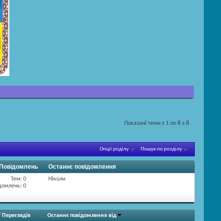
Показані теми з 1 по 8 з 8
Опції роділу
Пошук по розділу
/ Повідомлень
Останнє повідомлення
Тем: 0
Ніколи
домлень: 0
/
Переглядів
Останнє повідомлення від