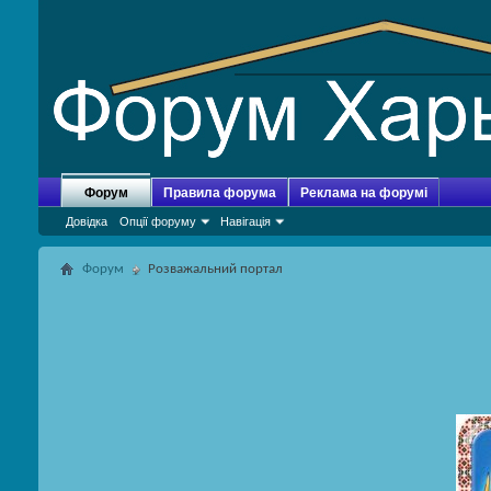
Форум
Правила форума
Реклама на форумі
Довідка
Опції форуму
Навігація
Форум
Розважальний портал