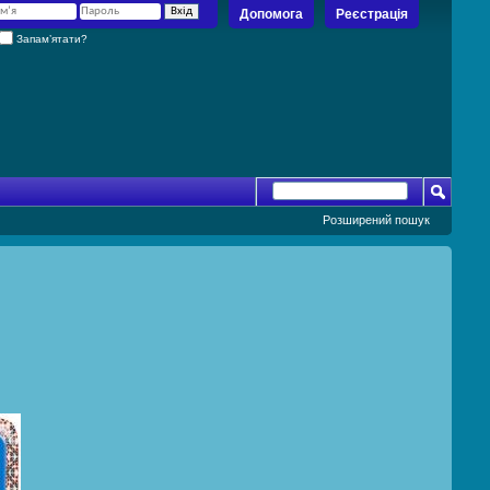
Допомога
Реєстрація
Запам’ятати?
Розширений пошук