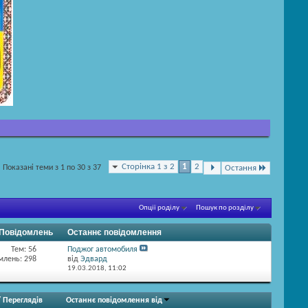
Сторінка 1 з 2
1
2
Показані теми з 1 по 30 з 37
Остання
Опції роділу
Пошук по розділу
/ Повідомлень
Останнє повідомлення
Тем: 56
Поджог автомобиля
млень: 298
від
Эдвард
19.03.2018,
11:02
/
Переглядів
Останнє повідомлення від