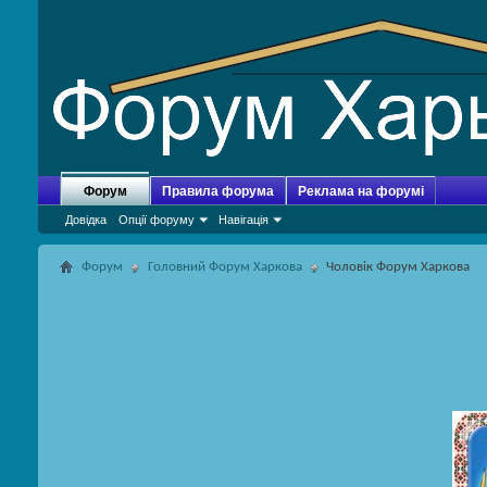
Форум
Правила форума
Реклама на форумі
Довідка
Опції форуму
Навігація
Форум
Головний Форум Харкова
Чоловік Форум Харкова