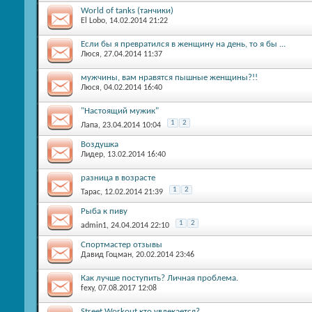
World of tanks (танчики)
El Lobo
, 14.02.2014 21:22
Если бы я превратился в женщину на день, то я бы ...
Люся
, 27.04.2014 11:37
мужчины, вам нравятся пышные женщины?!!
Люся
, 04.02.2014 16:40
"Настоящий мужик"
1
2
Лапа
, 23.04.2014 10:04
Воздушка
Лидер
, 13.02.2014 16:40
разница в возрасте
1
2
Тарас
, 12.02.2014 21:39
Рыба к пиву
1
2
admin1
, 24.04.2014 22:10
Спортмастер отзывы
Давид Гоцман
, 20.02.2014 23:46
Как лучше поступить? Личная проблема.
fexy
, 07.08.2017 12:08
Street Workout кто увлекается?