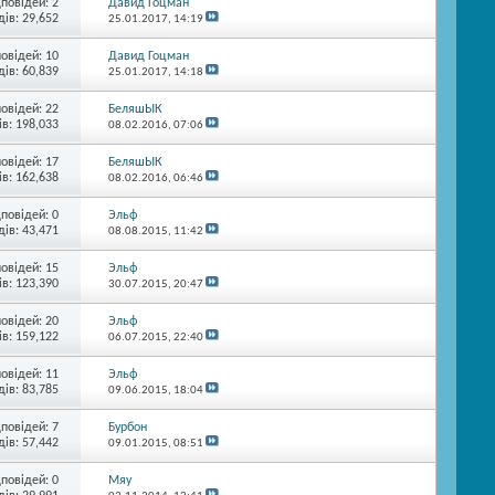
дповідей:
2
Давид Гоцман
ів: 29,652
25.01.2017,
14:19
повідей:
10
Давид Гоцман
ів: 60,839
25.01.2017,
14:18
повідей:
22
БеляшЫК
в: 198,033
08.02.2016,
07:06
повідей:
17
БеляшЫК
в: 162,638
08.02.2016,
06:46
дповідей:
0
Эльф
ів: 43,471
08.08.2015,
11:42
повідей:
15
Эльф
в: 123,390
30.07.2015,
20:47
повідей:
20
Эльф
в: 159,122
06.07.2015,
22:40
повідей:
11
Эльф
ів: 83,785
09.06.2015,
18:04
дповідей:
7
Бурбон
ів: 57,442
09.01.2015,
08:51
дповідей:
0
Мяу