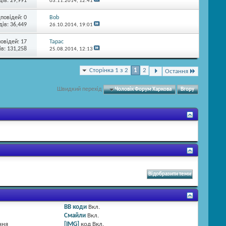
ів: 29,991
03.11.2014,
12:41
дповідей:
0
Bob
ів: 36,449
26.10.2014,
19:01
повідей:
17
Тарас
в: 131,258
25.08.2014,
12:13
Сторінка 1 з 2
1
2
Остання
Швидкий перехід
Чоловік Форум Харкова
Вгору
BB коди
Вкл.
Смайли
Вкл.
ння
[IMG]
код
Вкл.