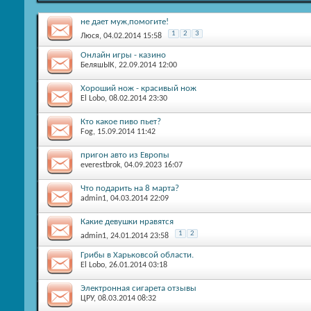
не дает муж,помогите!
1
2
3
Люся
, 04.02.2014 15:58
Онлайн игры - казино
БеляшЫК
, 22.09.2014 12:00
Хороший нож - красивый нож
El Lobo
, 08.02.2014 23:30
Кто какое пиво пьет?
Fog
, 15.09.2014 11:42
пригон авто из Европы
everestbrok
, 04.09.2023 16:07
Что подарить на 8 марта?
admin1
, 04.03.2014 22:09
Какие девушки нравятся
1
2
admin1
, 24.01.2014 23:58
Грибы в Харьковсой области.
El Lobo
, 26.01.2014 03:18
Электронная сигарета отзывы
ЦРУ
, 08.03.2014 08:32