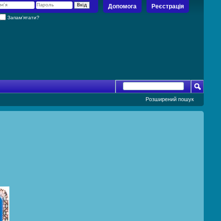
Допомога
Реєстрація
Запам’ятати?
Розширений пошук