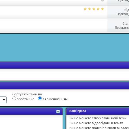
Перегляд
Ві
Перегляд
Від
Перегляді
Сортувати теми по ....
зростанню
за зменшенням
Ваші права
Ви
не можете
створювати нові теми
Ви
не можете
відповідати в темах
Ви
не можете
прикріплювати вкладе