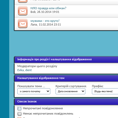
НЛО правда или обман?
Bob
, 26.10.2014 19:01
мужики - это круто!
Лапа
, 11.02.2014 23:11
Інформація про розділ і налаштування відображення
Модератори цього розділу
Evka
,
dent
Налаштування відображення тем
Показувати теми ...
Критерій сортування:
Префікс
Список іконок
Непрочитані повідомлення
Немає непрочитаних повідомлень