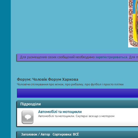
Для размещения своих сообщений необходимо
зарегистрироваться
. Для 
Форум:
Чоловік Форум Харкова
Чоловіче спілкування про жінок, про рибалку, про футбол і просто плітки
Підрозділи
Автомобілі та мотоцикли
Автомобілі та мотоцикли. Скутера і все що з мотором
Заголовок
/
Автор
Сортировка:
ВСЁ