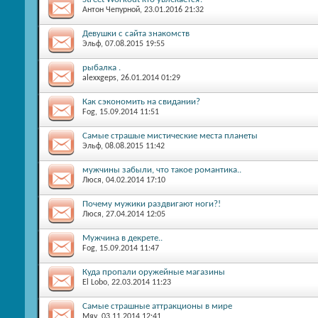
Антон Чепурной
, 23.01.2016 21:32
Девушки с сайта знакомств
Эльф
, 07.08.2015 19:55
рыбалка .
alexxgeps
, 26.01.2014 01:29
Как сэкономить на свидании?
Fog
, 15.09.2014 11:51
Самые страшые мистические места планеты
Эльф
, 08.08.2015 11:42
мужчины забыли, что такое романтика..
Люся
, 04.02.2014 17:10
Почему мужики раздвигают ноги?!
Люся
, 27.04.2014 12:05
Мужчина в декрете..
Fog
, 15.09.2014 11:47
Куда пропали оружейные магазины
El Lobo
, 22.03.2014 11:23
Самые страшные аттракционы в мире
Мяу
, 03.11.2014 12:41