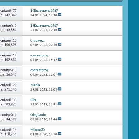
повідей:
77
19Екатерина1987
в: 747,049
24.02.2024,
19:10
дповідей:
3
19Екатерина1987
ів: 43,869
24.02.2024,
19:10
повідей:
15
Стасичка
в: 106,898
07.09.2023,
09:40
повідей:
12
everestbrok
в: 102,839
04.09.2023,
16:12
дповідей:
0
everestbrok
ів: 26,648
04.09.2023,
16:07
повідей:
29
Mania
в: 271,540
29.08.2023,
13:03
повідей:
33
Pika
в: 303,973
22.02.2023,
16:51
дповідей:
9
OlegGurin
ів: 84,599
03.08.2020,
22:44
повідей:
14
Mikron30
в: 118,751
01.08.2020,
19:20