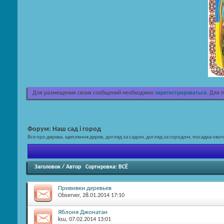
Для размещения своих сообщений необходимо
зарегистрироваться
. Для 
Форум:
Наш сад і город
Все про дерева, щеплення дерев, догляд за садом, догляд за городом, посадка овочів
Заголовок
/
Автор
Сортировка:
ВСЁ
Прививки деревьев
Observer
, 28.01.2014 17:10
Яблоня Джонатан
ksu
, 07.02.2014 13:01