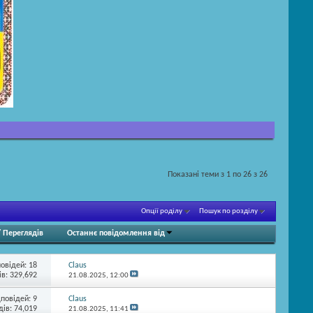
Показані теми з 1 по 26 з 26
Опції роділу
Пошук по розділу
/
Переглядів
Останнє повідомлення від
повідей:
18
Claus
в: 329,692
21.08.2025,
12:00
дповідей:
9
Claus
ів: 74,019
21.08.2025,
11:41