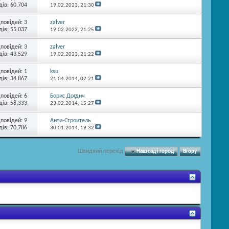
ів: 60,704
19.02.2023,
21:30
дповідей:
3
zalver
ів: 55,037
19.02.2023,
21:25
дповідей:
3
zalver
ів: 43,529
19.02.2023,
21:22
дповідей:
1
ksu
ів: 34,867
21.04.2014,
02:21
дповідей:
6
Борис Догдич
ів: 58,333
23.02.2014,
15:27
дповідей:
9
Анти-Строитель
ів: 70,786
30.01.2014,
19:32
Швидкий перехід
Наш сад і город
Вгору