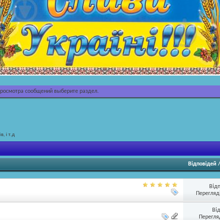
просмотра сообщений выберите раздел.
, і т.д
Відповідей
Від
Перегляді
Ві
Перегляд