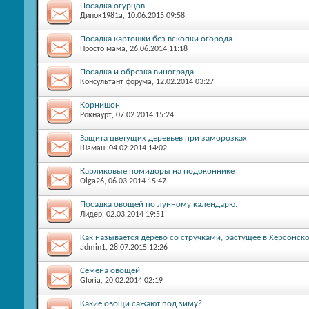
Посадка огурцов
Дипок1981а
, 10.06.2015 09:58
Посадка картошки без вскопки огорода
Просто мама
, 26.06.2014 11:18
Посадка и обрезка винограда
Консультант форума
, 12.02.2014 03:27
Корнишон
Рокнаурт
, 07.02.2014 15:24
Защита цветущих деревьев при заморозках
Шаман
, 04.02.2014 14:02
Карликовые помидоры на подоконнике
Olga26
, 06.03.2014 15:47
Посадка овощей по лунному календарю.
Лидер
, 02.03.2014 19:51
Как называется дерево со стручками, растущее в Херсонск
admin1
, 28.07.2015 12:26
Семена овощей
Gloria
, 20.02.2014 02:19
Какие овощи сажают под зиму?