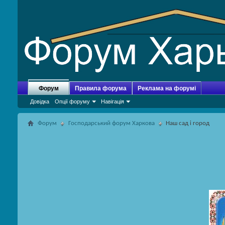
Форум
Правила форума
Реклама на форумі
Довідка
Опції форуму
Навігація
Форум
Господарський форум Харкова
Наш сад і город