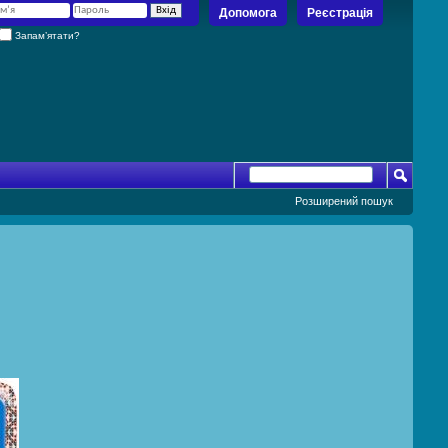
Допомога
Реєстрація
Запам’ятати?
Розширений пошук