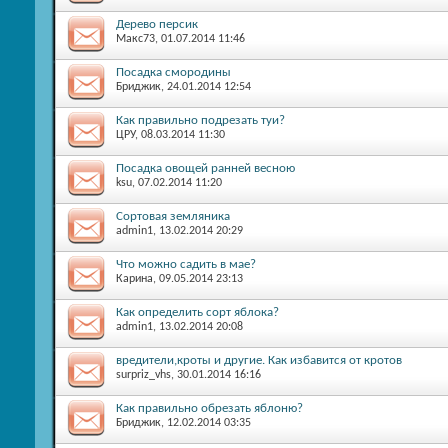
Дерево персик
Макс73
, 01.07.2014 11:46
Посадка смородины
Бриджик
, 24.01.2014 12:54
Как правильно подрезать туи?
ЦРУ
, 08.03.2014 11:30
Посадка овощей ранней весною
ksu
, 07.02.2014 11:20
Сортовая земляника
admin1
, 13.02.2014 20:29
Что можно садить в мае?
Карина
, 09.05.2014 23:13
Как определить сорт яблока?
admin1
, 13.02.2014 20:08
вредители,кроты и другие. Как избавится от кротов
surpriz_vhs
, 30.01.2014 16:16
Как правильно обрезать яблоню?
Бриджик
, 12.02.2014 03:35