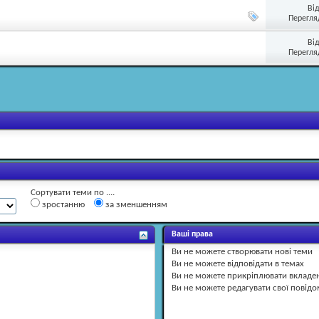
Ві
Перегляд
Ві
Перегляд
Сортувати теми по ....
зростанню
за зменшенням
Ваші права
Ви
не можете
створювати нові теми
Ви
не можете
відповідати в темах
Ви
не можете
прикріплювати вкладе
Ви
не можете
редагувати свої повід