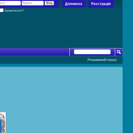
Допомога
Реєстрація
Запам’ятати?
Розширений пошук