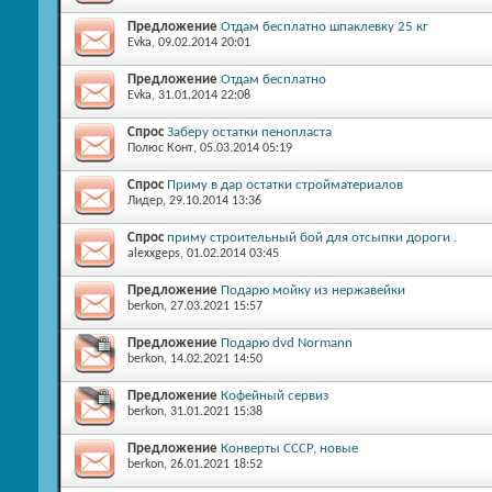
Предложение
Отдам бесплатно шпаклевку 25 кг
Evka
, 09.02.2014 20:01
Предложение
Отдам бесплатно
Evka
, 31.01.2014 22:08
Спрос
Заберу остатки пенопласта
Полюс Конт
, 05.03.2014 05:19
Спрос
Приму в дар остатки стройматериалов
Лидер
, 29.10.2014 13:36
Спрос
приму строительный бой для отсыпки дороги .
alexxgeps
, 01.02.2014 03:45
Предложение
Подарю мойку из нержавейки
berkon
, 27.03.2021 15:57
Предложение
Подарю dvd Normann
berkon
, 14.02.2021 14:50
Предложение
Кофейный сервиз
berkon
, 31.01.2021 15:38
Предложение
Конверты СССР, новые
berkon
, 26.01.2021 18:52