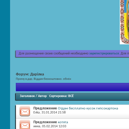
Для размещения своих сообщений необходимо
зарегистрироваться
. Для 
Форум:
Дарілка
Приму в дар, Віддам безкоштовно. обмін
Заголовок
/
Автор
Сортировка:
ВСЁ
Предложение
Отдам бесплатно кусок гипсокартона
Evka
, 31.01.2014 21:58
Предложение
котята
инна
, 05.02.2014 12:03