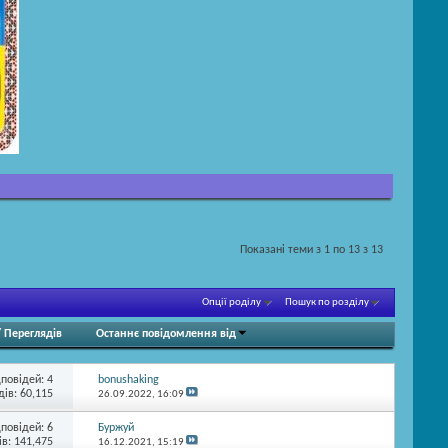
Показані теми з 1 по 13 з 13
Опції роділу
Пошук по розділу
/
Переглядів
Останнє повідомлення від
дповідей:
4
bonushaking
ів: 60,115
26.09.2022,
16:09
дповідей:
6
Буржуй
в: 141,475
16.12.2021,
15:19