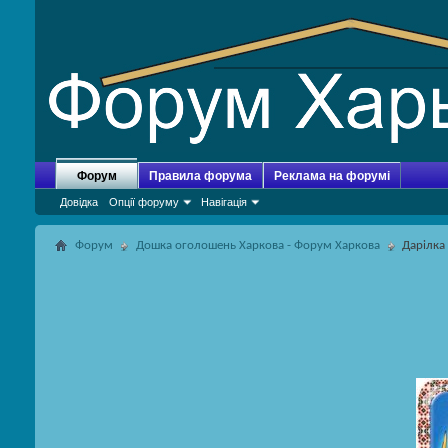
Форум
Правила форума
Реклама на форумі
Довідка
Опції форуму
Навігація
Форум
Дошка оголошень Харкова - Форум Харкова
Дарілка