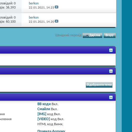
дповідей:
0
berkon
ів: 36,393
22.01.2021,
14:23
дповідей:
0
berkon
ів: 60,100
22.01.2021,
14:20
Швидкий перехід
Дарілка
Вгору
BB коди
Вкл.
Смайли
Вкл.
ння
[IMG]
код
Вкл.
омлення
[VIDEO]
код
Вкл.
HTML код
Вимк.
Правила форуму