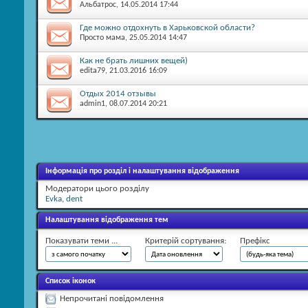
Альбатрос
, 14.05.2014 17:44
Где можно отдохнуть в Харьковской области?
Просто мама
, 25.05.2014 14:47
Как не брать лишних вещей)
edita79
, 21.03.2016 16:09
Отдых 2014 отзывы
admin1
, 08.07.2014 20:21
Інформація про розділ і налаштування відображення
Модератори цього розділу
Evka
,
dent
Налаштування відображення тем
Показувати теми ...
Критерій сортування:
Префікс
Список іконок
Непрочитані повідомлення