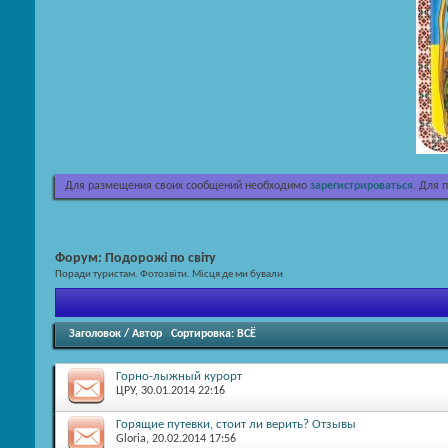
Для размещения своих сообщений необходимо
зарегистрироваться
. Для 
Форум:
Подорожі по світу
Поради туристам. Фотозвіти. Місця де ми бували
Заголовок
/
Автор
Сортировка:
ВСЁ
Горно-лыжный курорт
ЦРУ
, 30.01.2014 22:16
Горящие путевки, стоит ли верить? Отзывы
Gloria
, 20.02.2014 17:56