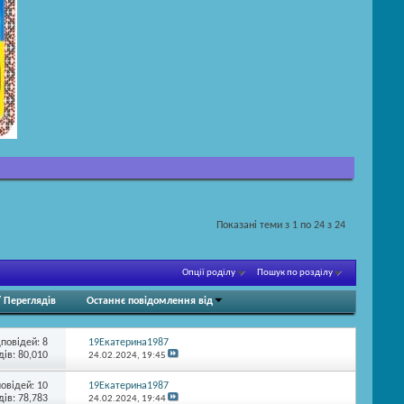
Показані теми з 1 по 24 з 24
Опції роділу
Пошук по розділу
/
Переглядів
Останнє повідомлення від
дповідей:
8
19Екатерина1987
ів: 80,010
24.02.2024,
19:45
повідей:
10
19Екатерина1987
ів: 78,783
24.02.2024,
19:44