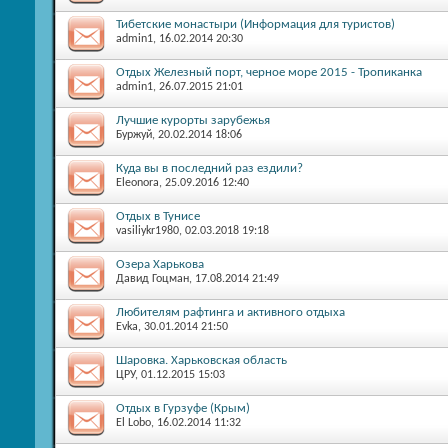
Тибетские монастыри (Информация для туристов)
admin1
, 16.02.2014 20:30
Отдых Железный порт, черное море 2015 - Тропиканка
admin1
, 26.07.2015 21:01
Лучшие курорты зарубежья
Буржуй
, 20.02.2014 18:06
Куда вы в последний раз ездили?
Eleonora
, 25.09.2016 12:40
Отдых в Тунисе
vasiliykr1980
, 02.03.2018 19:18
Озера Харькова
Давид Гоцман
, 17.08.2014 21:49
Любителям рафтинга и активного отдыха
Evka
, 30.01.2014 21:50
Шаровка. Харьковская область
ЦРУ
, 01.12.2015 15:03
Отдых в Гурзуфе (Крым)
El Lobo
, 16.02.2014 11:32