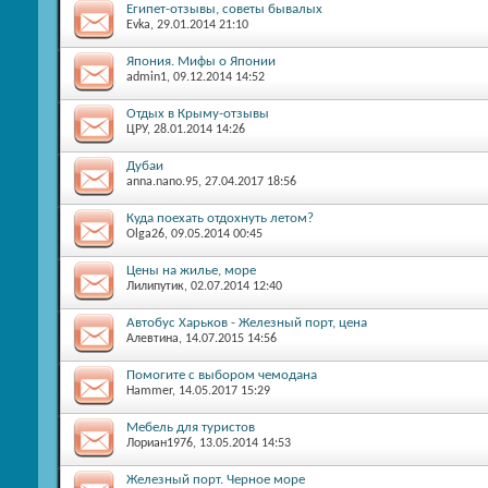
Египет-отзывы, советы бывалых
Evka
, 29.01.2014 21:10
Япония. Мифы о Японии
admin1
, 09.12.2014 14:52
Отдых в Крыму-отзывы
ЦРУ
, 28.01.2014 14:26
Дубаи
anna.nano.95
, 27.04.2017 18:56
Куда поехать отдохнуть летом?
Olga26
, 09.05.2014 00:45
Цены на жилье, море
Лилипутик
, 02.07.2014 12:40
Автобус Харьков - Железный порт, цена
Алевтина
, 14.07.2015 14:56
Помогите с выбором чемодана
Hammer
, 14.05.2017 15:29
Мебель для туристов
Лориан1976
, 13.05.2014 14:53
Железный порт. Черное море