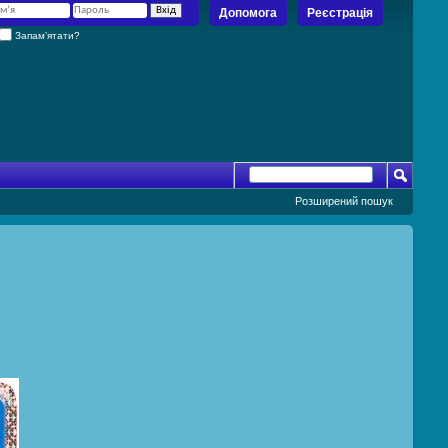
Допомога
Реєстрація
Запам’ятати?
Розширений пошук