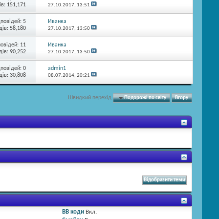
в: 151,171
27.10.2017,
13:51
дповідей:
5
Иванка
ів: 58,180
27.10.2017,
13:50
повідей:
11
Иванка
ів: 90,252
27.10.2017,
13:50
дповідей:
0
admin1
ів: 30,808
08.07.2014,
20:21
Швидкий перехід
Подорожі по світу
Вгору
BB коди
Вкл.