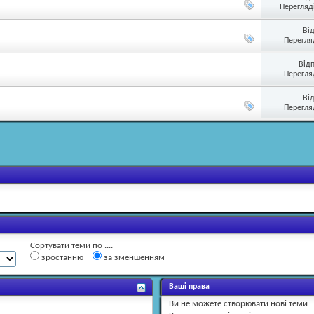
Перегляді
Ві
Перегляд
Від
Перегляд
Ві
Перегляд
Сортувати теми по ....
зростанню
за зменшенням
Ваші права
Ви
не можете
створювати нові теми