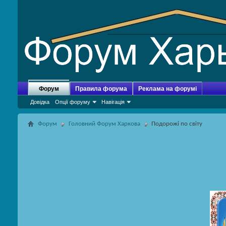
Форум
Правила форума
Реклама на форумі
Довідка
Опції форуму
Навігація
Форум
Головний Форум Харкова
Подорожі по світу