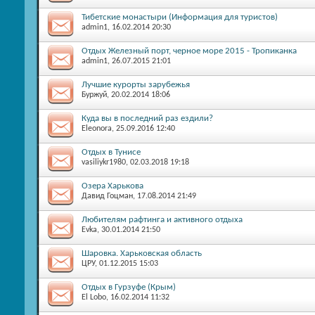
Тибетские монастыри (Информация для туристов)
admin1
, 16.02.2014 20:30
Отдых Железный порт, черное море 2015 - Тропиканка
admin1
, 26.07.2015 21:01
Лучшие курорты зарубежья
Буржуй
, 20.02.2014 18:06
Куда вы в последний раз ездили?
Eleonora
, 25.09.2016 12:40
Отдых в Тунисе
vasiliykr1980
, 02.03.2018 19:18
Озера Харькова
Давид Гоцман
, 17.08.2014 21:49
Любителям рафтинга и активного отдыха
Evka
, 30.01.2014 21:50
Шаровка. Харьковская область
ЦРУ
, 01.12.2015 15:03
Отдых в Гурзуфе (Крым)
El Lobo
, 16.02.2014 11:32