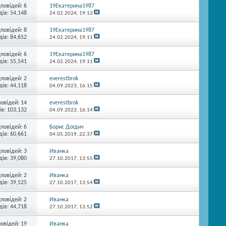
дповідей:
6
19Екатерина1987
ів: 54,148
24.02.2024,
19:12
дповідей:
8
19Екатерина1987
ів: 84,652
24.02.2024,
19:11
дповідей:
6
19Екатерина1987
ів: 55,541
24.02.2024,
19:11
дповідей:
2
everestbrok
ів: 44,118
04.09.2023,
16:15
повідей:
14
everestbrok
в: 103,132
04.09.2023,
16:14
дповідей:
6
Борис Догдич
ів: 60,661
04.05.2019,
22:37
дповідей:
3
Иванка
ів: 39,080
27.10.2017,
13:55
дповідей:
2
Иванка
ів: 39,525
27.10.2017,
13:54
дповідей:
2
Иванка
ів: 44,718
27.10.2017,
13:52
повідей:
19
Иванка