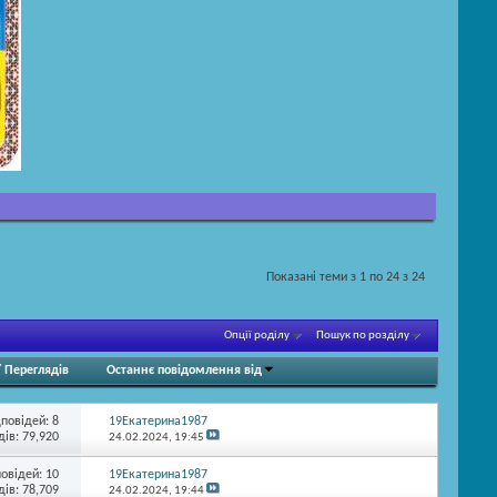
Показані теми з 1 по 24 з 24
Опції роділу
Пошук по розділу
/
Переглядів
Останнє повідомлення від
дповідей:
8
19Екатерина1987
ів: 79,920
24.02.2024,
19:45
повідей:
10
19Екатерина1987
ів: 78,709
24.02.2024,
19:44