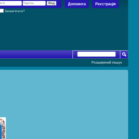
Допомога
Реєстрація
Запам’ятати?
Розширений пошук