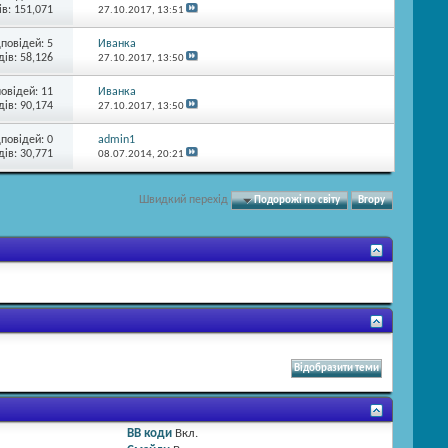
в: 151,071
27.10.2017,
13:51
дповідей:
5
Иванка
ів: 58,126
27.10.2017,
13:50
повідей:
11
Иванка
ів: 90,174
27.10.2017,
13:50
дповідей:
0
admin1
ів: 30,771
08.07.2014,
20:21
Швидкий перехід
Подорожі по світу
Вгору
BB коди
Вкл.