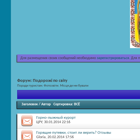
Для размещения своих сообщений необходимо
зарегистрироваться
. Для 
Форум:
Подорожі по світу
Поради туристам. Фотозвіти. Місця де ми бували
Заголовок
/
Автор
Сортировка:
ВСЁ
Горно-лыжный курорт
ЦРУ
, 30.01.2014 22:16
Горящие путевки, стоит ли верить? Отзывы
Gloria
, 20.02.2014 17:56