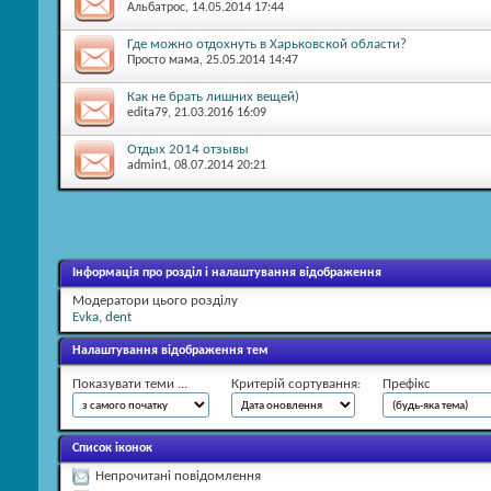
Альбатрос
, 14.05.2014 17:44
Где можно отдохнуть в Харьковской области?
Просто мама
, 25.05.2014 14:47
Как не брать лишних вещей)
edita79
, 21.03.2016 16:09
Отдых 2014 отзывы
admin1
, 08.07.2014 20:21
Інформація про розділ і налаштування відображення
Модератори цього розділу
Evka
,
dent
Налаштування відображення тем
Показувати теми ...
Критерій сортування:
Префікс
Список іконок
Непрочитані повідомлення