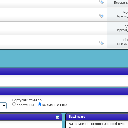
Перегляді
Ві
Перегляд
Від
Перегляд
Ві
Перегляд
Сортувати теми по ....
зростанню
за зменшенням
Ваші права
Ви
не можете
створювати нові теми