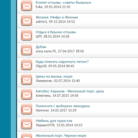
Египет-отзывы, советы бывалых
Evka
, 29.01.2014 21:10
Япония. Мифы о Японии
admin1
, 09.12.2014 14:52
Отдых в Крыму-отзывы
ЦРУ
, 28.01.2014 14:26
Дубаи
anna.nano.95
, 27.04.2017 18:56
Куда поехать отдохнуть летом?
Olga26
, 09.05.2014 00:45
Цены на жилье, море
Лилипутик
, 02.07.2014 12:40
Автобус Харьков - Железный порт, цена
Алевтина
, 14.07.2015 14:56
Помогите с выбором чемодана
Hammer
, 14.05.2017 15:29
Мебель для туристов
Лориан1976
, 13.05.2014 14:53
Железный порт. Черное море