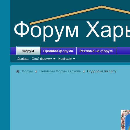
Форум
Правила форума
Реклама на форумі
Довідка
Опції форуму
Навігація
Форум
Головний Форум Харкова
Подорожі по світу