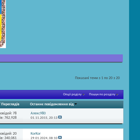
Показані теми з 1 по 20 з 20
Опції роділу
Пошук по розділу
/
Переглядів
Останнє повідомлення від
повідей:
78
Алекс980
в: 762,928
01.11.2015,
20:13
повідей:
20
KorKor
в: 340,061
29.01.2024,
08:10