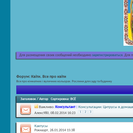
Для размещения своих сообщений необходимо
зарегистрироваться
. Для 
Форум:
Квіти. Все про квіти
Все про кімнатних і вуличних кольорах. Рослини для саду та будинку
Заголовок
/
Автор
Сортировка:
ВСЁ
Важливо:
Консультант :
Консультации: Цитрусы в домаш
1
2
3
Алекс980
, 08.02.2014 16:23
Кактусы
Рокнаурт
, 26.01.2014 15:38