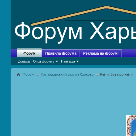
Форум
Правила форума
Реклама на форумі
Довідка
Опції форуму
Навігація
Форум
Господарський форум Харкова
Квіти. Все про квіти