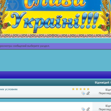
просмотра сообщений выберите раздел.
Відповідей
них условиях
Від
Перегляді
Від
Перегляді