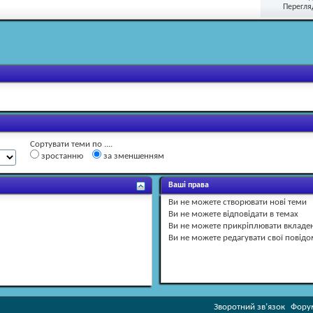
Перегляд
Сортувати теми по ....
зростанню
за зменшенням
Ваші права
Ви
не можете
створювати нові теми
Ви
не можете
відповідати в темах
Ви
не можете
прикріплювати вкладе
Ви
не можете
редагувати свої повід
Зворотний зв’язок
Форум