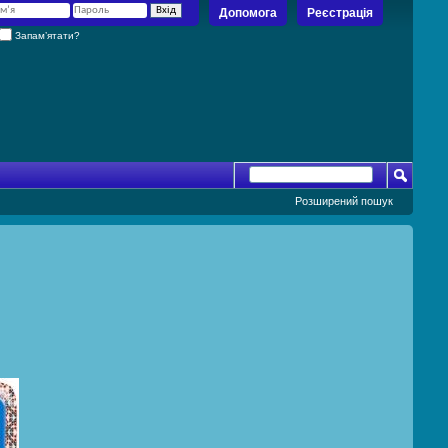
Допомога
Реєстрація
Запам’ятати?
Розширений пошук