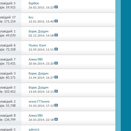
дповідей:
5
Бурбон
ів: 59,915
26.02.2015,
16:23
повідей:
17
ksu
в: 171,154
12.01.2015,
13:40
дповідей:
1
Борис Догдич
ів: 49,070
02.12.2014,
14:58
дповідей:
6
Полюс Конт
ів: 72,318
22.09.2014,
11:51
дповідей:
7
Алекс980
ів: 73,431
20.06.2014,
23:20
дповідей:
3
Борис Догдич
ів: 60,171
21.04.2014,
16:27
дповідей:
5
Борис Догдич
в: 103,452
13.04.2014,
13:11
дповідей:
2
www777www
ів: 55,748
31.03.2014,
17:13
дповідей:
8
Алекс980
в: 134,799
26.03.2014,
22:18
дповідей:
5
admin1