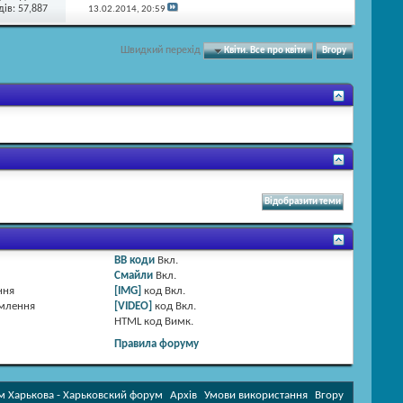
ів: 57,887
13.02.2014,
20:59
Швидкий перехід
Квіти. Все про квіти
Вгору
BB коди
Вкл.
Смайли
Вкл.
ння
[IMG]
код
Вкл.
омлення
[VIDEO]
код
Вкл.
HTML код
Вимк.
Правила форуму
 Харькова - Харьковский форум
Архів
Умови використання
Вгору