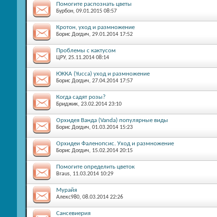
Помогите распознать цветы
Бурбон
, 09.01.2015 08:57
Кротон, уход и размножение
Борис Догдич
, 29.01.2014 17:52
Проблемы с кактусом
ЦРУ
, 25.11.2014 08:14
ЮККА (Yucca) уход и размножение
Борис Догдич
, 27.04.2014 17:57
Когда садят розы?
Бриджик
, 23.02.2014 23:10
Орхидея Ванда (Vanda) популярные виды
Борис Догдич
, 01.03.2014 15:23
Орхидеи Фаленопсис. Уход и размножение
Борис Догдич
, 15.02.2014 20:15
Помогите определить цветок
Braus
, 11.03.2014 10:29
Мурайя
Алекс980
, 08.03.2014 22:26
Сансевиерия