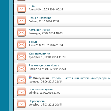
Киви
Алекс980
, 16.05.2014 00:18
Розы в квартире
Dehrev
, 26.10.2014 17:57
Камыш и Рогоз
Рокнаурт
, 27.04.2014 18:03
Банан
Алекс980
, 23.02.2014 20:34
Уличные лилии
Дмитрий К.
, 02.04.2014 11:20
Разновидности Ириса
Полюс Конт
, 01.06.2014 22:28
Опитування:
Что это – настоящий цветок или серебряны
Ipomoea
, 04.06.2017 21:45
Комнатные цветы
admin1
, 13.02.2014 21:02
Первоцветы
Voloshka
, 18.03.2015 20:48