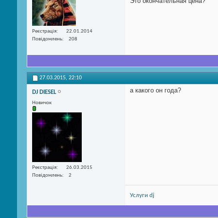
Это окончательная цена?
Реєстрація
22.01.2014
Повідомлень
208
27.03.2015,
22:10
а какого он года?
DJ DIESEL
Новичок
Реєстрація
26.03.2015
Повідомлень
2
Услуги dj