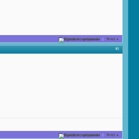
Відповісти з цитуванням
Вгору
▲
#5
Відповісти з цитуванням
Вгору
▲