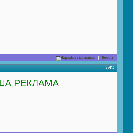
Відповісти з цитуванням
Вгору
▲
# ADS
ША РЕКЛАМА