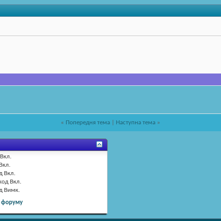
«
Попередня тема
|
Наступна тема
»
Вкл.
Вкл.
д
Вкл.
код
Вкл.
од
Вимк.
 форуму