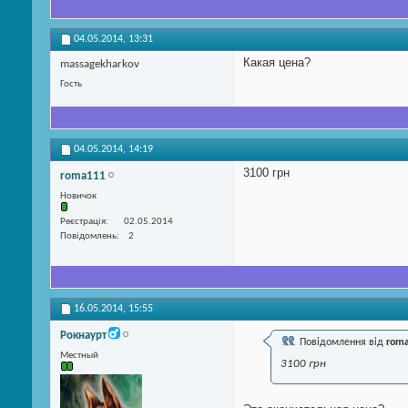
04.05.2014,
13:31
Какая цена?
massagekharkov
Гость
04.05.2014,
14:19
3100 грн
roma111
Новичок
Реєстрація
02.05.2014
Повідомлень
2
16.05.2014,
15:55
Рокнаурт
Повідомлення від
rom
Местный
3100 грн