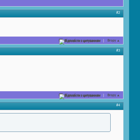
#2
Відповісти з цитуванням
Вгору
▲
#3
Відповісти з цитуванням
Вгору
▲
#4