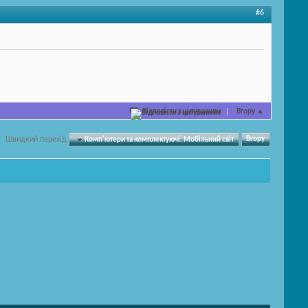
#6
Відповісти з цитуванням
Вгору
▲
Швидкий перехід
Комп'ютери та комплектуючі. Мобільний світ
Вгору