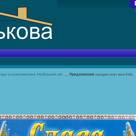
ери та комплектуючі. Мобільний світ
Предложение
продам ноут asus k56c