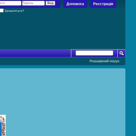
Допомога
Реєстрація
Запам’ятати?
Розширений пошук