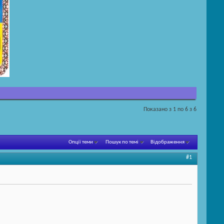
Показано з 1 по 6 з 6
Опції теми
Пошук по темі
Відображення
#1