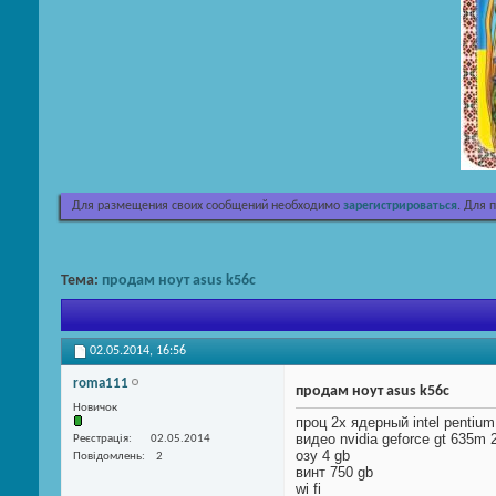
Для размещения своих сообщений необходимо
зарегистрироваться
. Для 
Тема:
продам ноут asus k56c
02.05.2014,
16:56
roma111
продам ноут asus k56c
Новичок
проц 2х ядерный intel pentiu
видео nvidia geforce gt 635m 
Реєстрація
02.05.2014
озу 4 gb
Повідомлень
2
винт 750 gb
wi fi