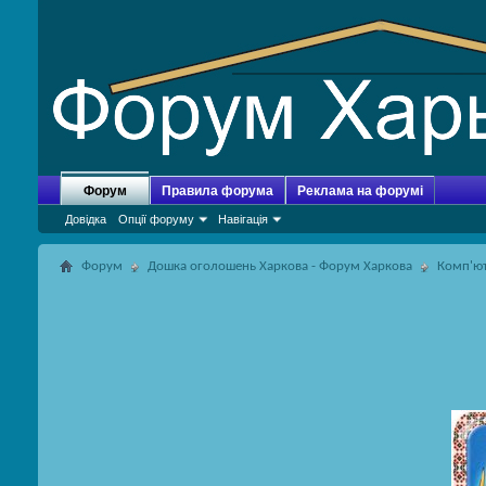
Форум
Правила форума
Реклама на форумі
Довідка
Опції форуму
Навігація
Форум
Дошка оголошень Харкова - Форум Харкова
Комп'ют