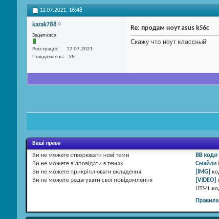
12.07.2021,
16:48
kazak788
Re: продам ноут asus k56c
Зацепился
Скажу что ноут классный
Реєстрація
12.07.2021
Повідомлень
28
Ваші права
Ви
не можете
створювати нові теми
BB коди
Ви
не можете
відповідати в темах
Смайли
Ви
не можете
прикріплювати вкладення
[IMG]
ко
Ви
не можете
редагувати свої повідомлення
[VIDEO]
HTML к
Правила