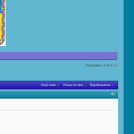
Показано з 1 по 1 з 1
Опції теми
Пошук по темі
Відображення
#1