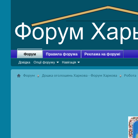
Форум
Правила форума
Реклама на форумі
Довідка
Опції форуму
Навігація
Форум
Дошка оголошень Харкова - Форум Харкова
Робота