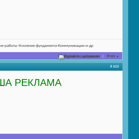
кие-работы-Усиление-фундамента-Коммуникации-и-др
Відповісти з цитуванням
Вгору
▲
# ADS
ША РЕКЛАМА