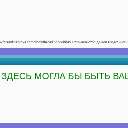
ww.forumkharkova.com/showthread.php/68849-Строительство-домов-Геодезичес
ЗДЕСЬ МОГЛА БЫ БЫТЬ ВА