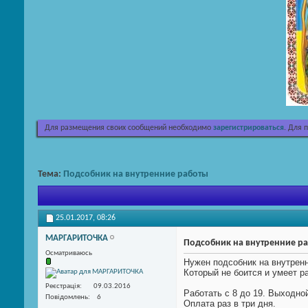
Для размещения своих сообщений необходимо
зарегистрироваться
. Для 
Тема:
Подсобник на внутренние работы
25.01.2017,
08:26
МАРГАРИТОЧКA
Подсобник на внутренние р
Осматриваюсь
Нужен подсобник на внутрен
Который не боится и умеет р
Реєстрація
09.03.2016
Работать с 8 до 19. Выходно
Повідомлень
6
Оплата раз в три дня.