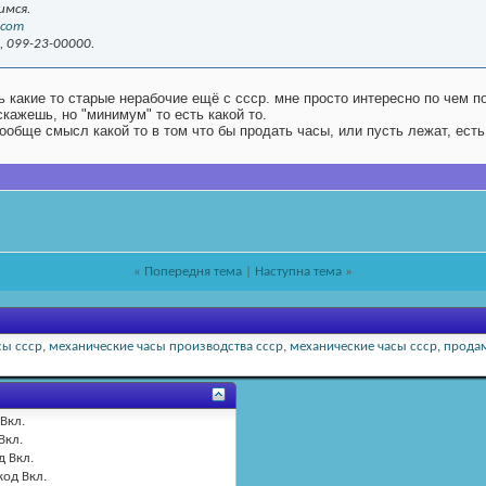
имся.
.com
, 099-23-00000.
ь какие то старые нерабочие ещё с ссср. мне просто интересно по чем п
скажешь, но "минимум" то есть какой то.
ообще смысл какой то в том что бы продать часы, или пусть лежат, есть 
«
Попередня тема
|
Наступна тема
»
сы ссср
,
механические часы производства ссср
,
механические часы ссср
,
продам
Вкл.
Вкл.
д
Вкл.
код
Вкл.