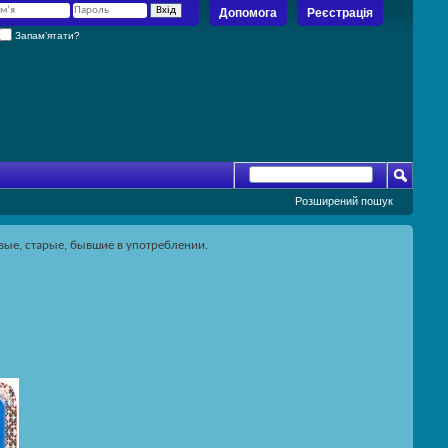
Допомога
Реєстрація
Запам’ятати?
Розширений пошук
ые, старые, бывшие в употреблении.