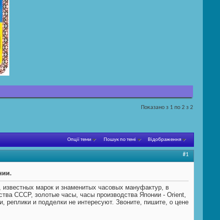
Показано з 1 по 2 з 2
Опції теми
Пошук по темі
Відображення
#1
нии.
е, известных марок и знаменитых часовых мануфактур, в
ва СССР, золотые часы, часы производства Японии - Orient,
и, реплики и подделки не интересуют. Звоните, пишите, о цене