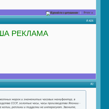
Відповісти з цитуванням
Вгору
▲
# ADS
ША РЕКЛАМА
#2
известных марок и знаменитых часовых мануфактур, в
дства СССР, золотые часы, часы производства Японии -
ные копии, реплики и подделки не интересуют. Звоните,