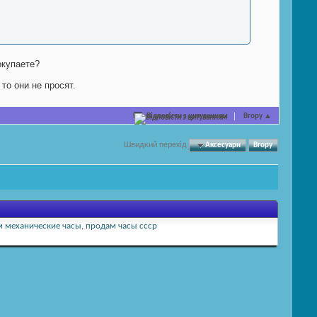
окупаете?
то они не просят.
Відповісти з цитуванням
Вгору
▲
Швидкий перехід
Аксесуари
Вгору
 механические часы
,
продам часы ссср