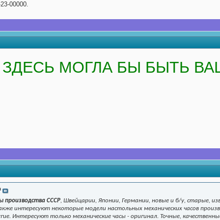
23-00000.
ЗДЕСЬ МОГЛА БЫ БЫТЬ ВА
a
сы производства СССР
, Швейцарии, Японии, Германии, новые и б/у, старые, 
акже интересуют некоторые модели настольных механических часов произво
и другие. Интересуют только механические часы - оригинал. Точные, качествен