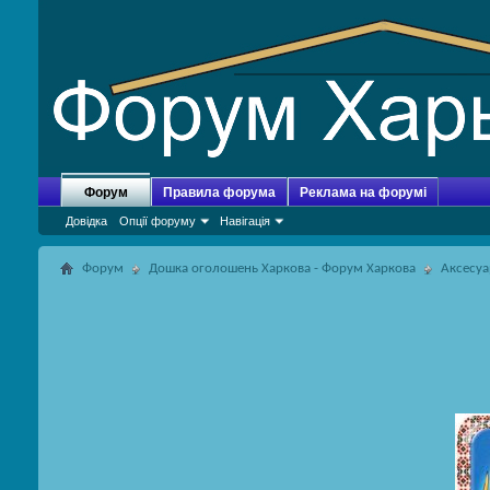
Форум
Правила форума
Реклама на форумі
Довідка
Опції форуму
Навігація
Форум
Дошка оголошень Харкова - Форум Харкова
Аксесу