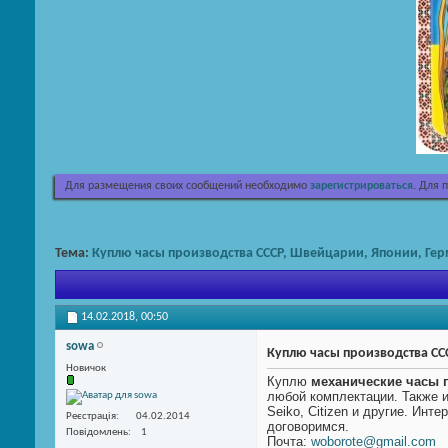
Для размещения своих сообщений необходимо
зарегистрироваться
. Для 
Тема:
Куплю часы производства СССР, Швейцарии, Японии, Гер
14.02.2018,
00:50
sowa
Куплю часы производства СС
Новичок
Куплю
механические часы 
любой комплектации. Также и
Seiko, Citizen и другие. Инт
Реєстрація
04.02.2014
договоримся.
Повідомлень
1
Почта:
woborote@gmail.com