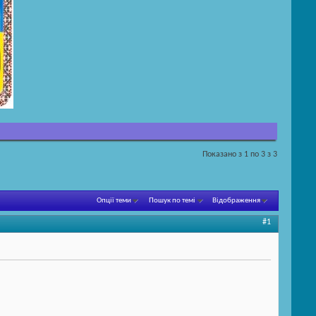
Показано з 1 по 3 з 3
Опції теми
Пошук по темі
Відображення
#1