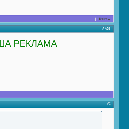
Вгору
▲
# ADS
ША РЕКЛАМА
#2