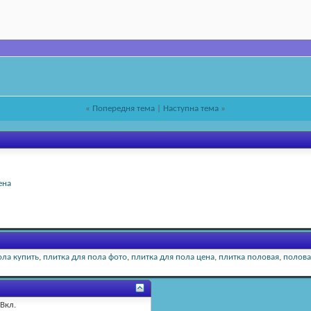
«
Попередня тема
|
Наступна тема
»
ена
ола купить
,
плитка для пола фото
,
плитка для пола цена
,
плитка половая
,
полова
Вкл.