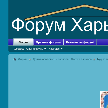
Форум
Правила форума
Реклама на форумі
Довідка
Опції форуму
Навігація
Форум
Дошка оголошень Харкова - Форум Харкова
Будівел