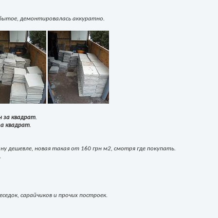
 бытое, демонтировалась аккуратно.
н за квадрат
.
 за квадрат
.
ину дешевле, новая такая от 160 грн м2, смотря где покупать.
.
седок, сарайчиков и прочих построек.