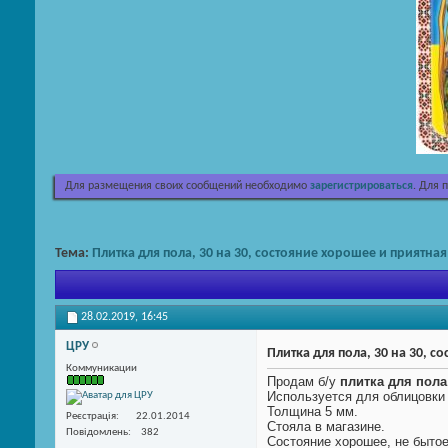
Для размещения своих сообщений необходимо
зарегистрироваться
. Для 
Тема:
Плитка для пола, 30 на 30, состояние хорошее и приятная
28.02.2019,
16:45
ЦРУ
Плитка для пола, 30 на 30, 
Коммуникации
Продам б/у
плитка для пола
Используется для облицовки
Толщина 5 мм.
Реєстрація
22.01.2014
Стояла в магазине.
Повідомлень
382
Состояние хорошее, не бытое