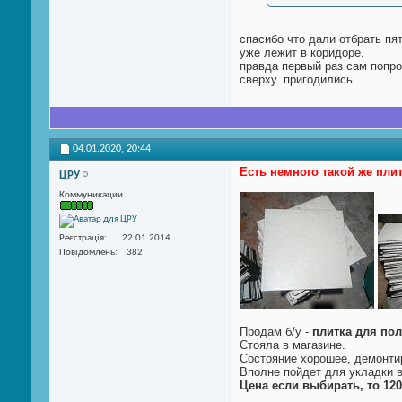
спасибо что дали отбрать пя
уже лежит в коридоре.
правда первый раз сам попро
сверху. пригодились.
04.01.2020,
20:44
Есть немного такой же пли
ЦРУ
Коммуникации
Реєстрація
22.01.2014
Повідомлень
382
Продам б/у -
плитка для пол
Стояла в магазине.
Состояние хорошее, демонти
Вполне пойдет для укладки в
Цена если выбирать, то 120 г