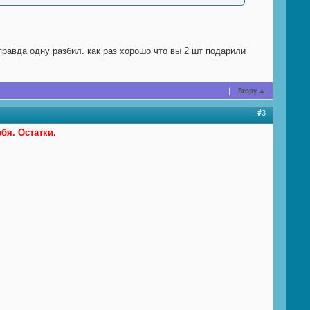
правда одну разбил. как раз хорошо что вы 2 шт подарили
Вгору
▲
#3
бя. Остатки.