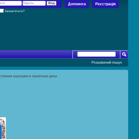
Допомога
Реєстрація
Запам’ятати?
Розширений пошук
стояние хорошее и приятная цена