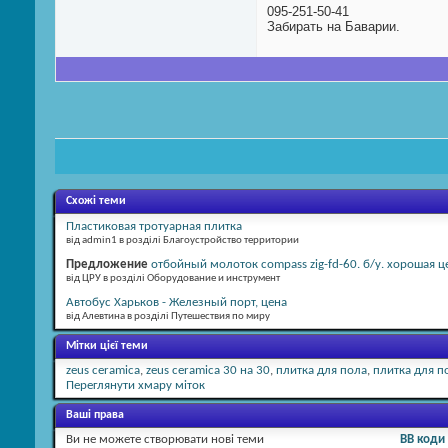
095-251-50-41
Забирать на Баварии.
Схожі теми
Пластиковая тротуарная плитка
від admin1 в розділі Благоустройство территории
Предложение
отбойный молоток compass zig-fd-60. б/у. хорошая ц
від ЦРУ в розділі Оборудование и инструмент
Автобус Харьков - Железный порт, цена
від Алевтина в розділі Путешествия по миру
Мітки цієї теми
zeus ceramica
,
zeus ceramica 30 на 30
,
плитка для пола
,
плитка для п
Переглянути хмару міток
Ваші права
Ви
не можете
створювати нові теми
BB коди