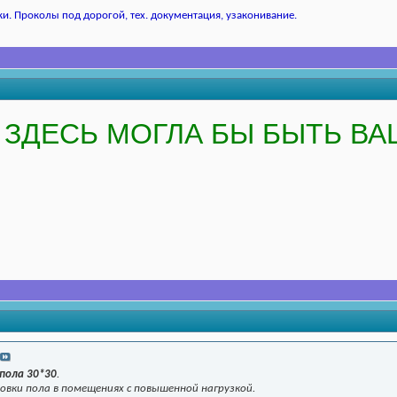
и. Проколы под дорогой, тех. документация, узаконивание.
ЗДЕСЬ МОГЛА БЫ БЫТЬ ВА
пола 30*30
.
овки пола в помещениях с повышенной нагрузкой.