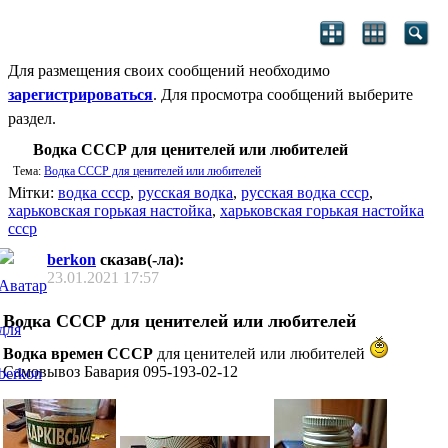
Для размещения своих сообщений необходимо
зарегистрироваться
. Для просмотра сообщений выберите
раздел.
Водка СССР для ценителей или любителей
Тема:
Водка СССР для ценителей или любителей
Мітки:
водка ссср
,
русская водка
,
русская водка ссср
,
харьковская горькая настойка
,
харьковская горькая настойка
ссср
berkon
сказав(-ла):
23.01.2021
17:57
Водка СССР для ценителей или любителей
Водка времен СССР
для ценителей или любителей
Самовывоз Бавария 095-193-02-12