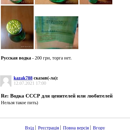
Русская водка
- 200 грн, торга нет.
kazak788
сказав(-ла):
12.07.2021
17:00
Re: Водка СССР для ценителей или любителей
Нельзя такое пить)
Вхід
Реєстрація
Повна версія
Вгору