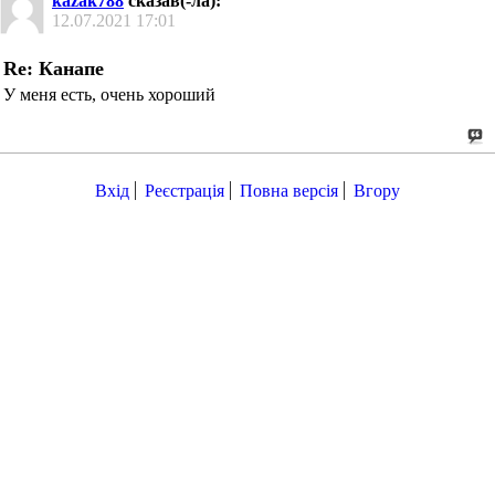
kazak788
сказав(-ла):
12.07.2021
17:01
Re: Канапе
У меня есть, очень хороший
Вхід
Реєстрація
Повна версія
Вгору