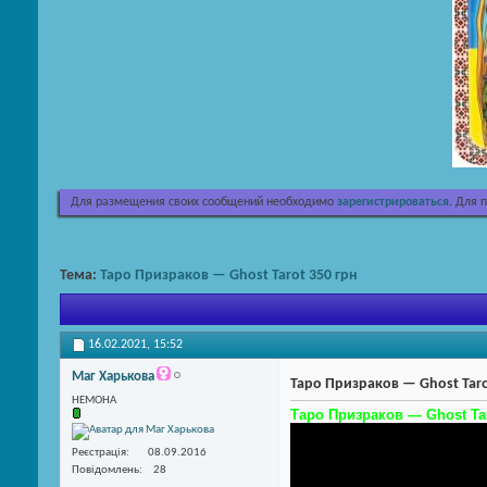
Для размещения своих сообщений необходимо
зарегистрироваться
. Для 
Тема:
Таро Призраков — Ghost Tarot 350 грн
16.02.2021,
15:52
Маг Харькова
Таро Призраков — Ghost Taro
НЕМОНА
Таро Призраков — Ghost Tar
Реєстрація
08.09.2016
Повідомлень
28