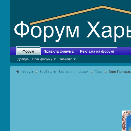
Форум
Правила форума
Реклама на форумі
Довідка
Опції форуму
Навігація
Форум
Spell store - Езотеричні товари
Таро
Таро Призрак