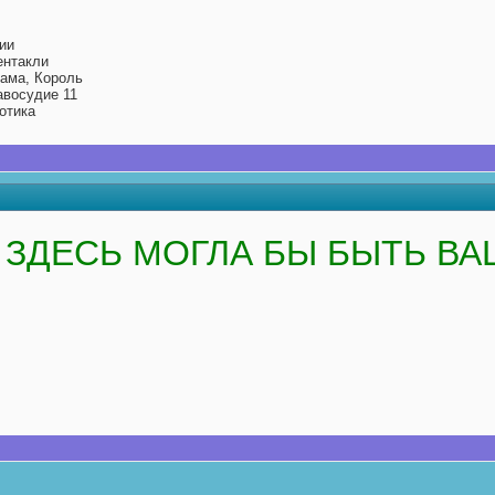
ии
ентакли
Дама, Король
авосудие 11
отика
ЗДЕСЬ МОГЛА БЫ БЫТЬ ВА