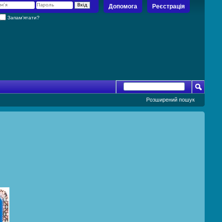
Допомога
Реєстрація
Запам’ятати?
Розширений пошук