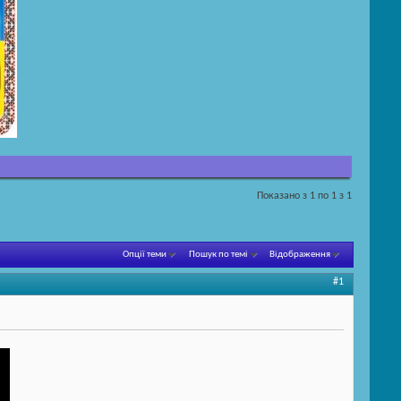
Показано з 1 по 1 з 1
Опції теми
Пошук по темі
Відображення
#1