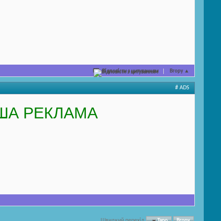
Відповісти з цитуванням
Вгору
▲
# ADS
ША РЕКЛАМА
Швидкий перехід
Таро
Вгору