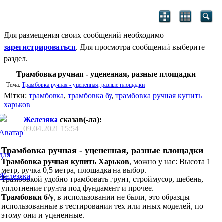
Для размещения своих сообщений необходимо
зарегистрироваться
. Для просмотра сообщений выберите
раздел.
Трамбовка ручная - уцененная, разные площадки
Тема:
Трамбовка ручная - уцененная, разные площадки
Мітки:
трамбовка
,
трамбовка бу
,
трамбовка ручная купить
харьков
Железяка
сказав(-ла):
09.04.2021
15:54
Трамбовка ручная - уцененная, разные площадки
Трамбовка ручная купить Харьков
, можно у нас: Высота 1
метр, ручка 0,5 метра, площадка на выбор.
Трамбовкой удобно трамбовать грунт, строймусор, щебень,
уплотнение грунта под фундамент и прочее.
Трамбовки б/у
, в использовании не были, это образцы
использованные в тестировании тех или иных моделей, по
этому они и уцененные.