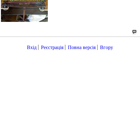
Вхід
Реєстрація
Повна версія
Вгору