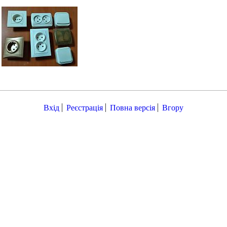
Вхід
Реєстрація
Повна версія
Вгору