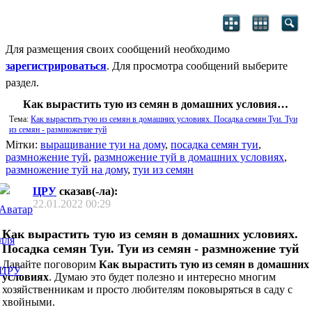
Для размещения своих сообщений необходимо
зарегистрироваться
. Для просмотра сообщений выберите
раздел.
Как вырастить тую из семян в домашних условиях. Посадка семян Туи. Туи из семян - размножение туй
Тема:
Как вырастить тую из семян в домашних условиях. Посадка семян Туи. Туи
из семян - размножение туй
Мітки:
выращивание туи на дому
,
посадка семян туи
,
размножение туй
,
размножение туй в домашних условиях
,
размножение туй на дому
,
туи из семян
ЦРУ
сказав(-ла):
22.01.2022
00:29
Как вырастить тую из семян в домашних условиях.
Посадка семян Туи. Туи из семян - размножение туй
Давайте поговорим
Как вырастить тую из семян в домашних
условиях
. Думаю это будет полезно и интересно многим
хозяйственникам и просто любителям поковыряться в саду с
хвойными.