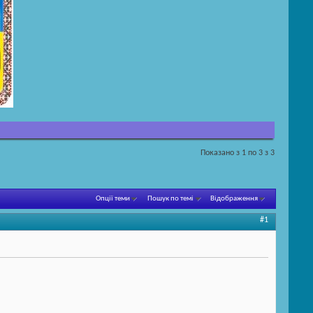
Показано з 1 по 3 з 3
Опції теми
Пошук по темі
Відображення
#1