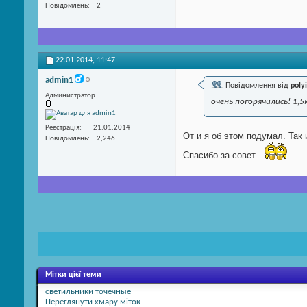
Повідомлень
2
22.01.2014,
11:47
admin1
Повідомлення від
poly
Администратор
очень погорячились! 1,
Реєстрація
21.01.2014
От и я об этом подумал. Так 
Повідомлень
2,246
Спасибо за совет
Мітки цієї теми
светильники точечные
Переглянути хмару міток