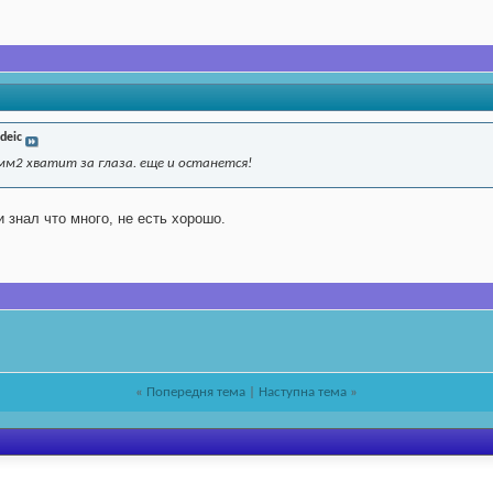
ideic
5мм2 хватит за глаза. еще и останется!
и знал что много, не есть хорошо.
«
Попередня тема
|
Наступна тема
»