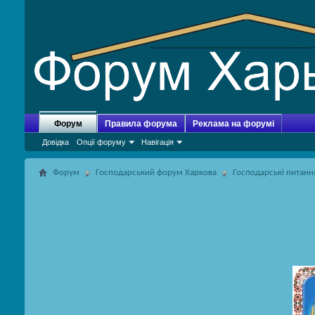
Форум
Правила форума
Реклама на форумі
Довідка
Опції форуму
Навігація
Форум
Господарський форум Харкова
Господарські питанн