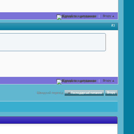
Відповісти з цитуванням
Вгору
▲
#3
Відповісти з цитуванням
Вгору
▲
Швидкий перехід
Господарські питання
Вгору