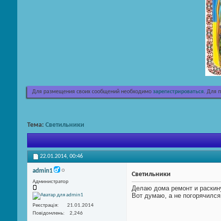
Для размещения своих сообщений необходимо
зарегистрироваться
. Для 
Тема:
Светильники
22.01.2014,
00:46
admin1
Светильники
Администратор
Делаю дома ремонт и раскину
Вот думаю, а не погорячился
Реєстрація
21.01.2014
Повідомлень
2,246