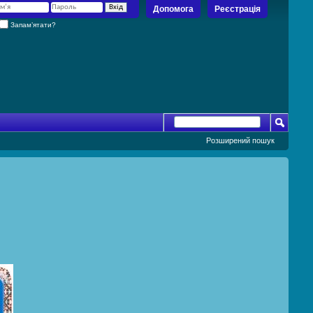
Допомога
Реєстрація
Запам’ятати?
Розширений пошук