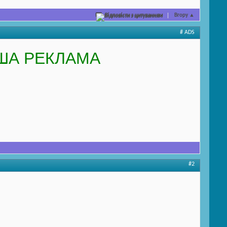
Відповісти з цитуванням
Вгору
▲
# ADS
ША РЕКЛАМА
#2