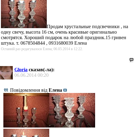
Продам хрустальные подсвечники , на
одну свечу, высота 16 см, очень красивые оригинально
смотрятся. Хороший подарок на любой праздник.15 гривен
штука. т. 0678504844 , 0931680039 Елена
Останній раз редагувалося Елена; 06.05.2014 в
12:22
.
Gloria
сказав(-ла):
06.06.2014
00:20
Повідомлення від
Елена