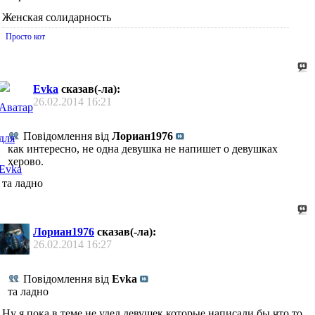
Женская солидарность
Просто кот
Evka
сказав(-ла):
26.02.2014
16:21
Повідомлення від
Лориан1976
как интересно, не одна девушка не напишет о девушках
херово.
та ладно
Лориан1976
сказав(-ла):
26.02.2014
16:27
Повідомлення від
Evka
та ладно
Ну я пока в теме не удел девушек которые написали бы что то