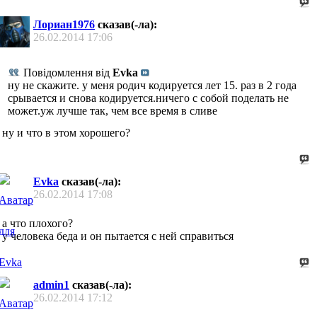
Лориан1976
сказав(-ла):
26.02.2014
17:06
Повідомлення від
Evka
ну не скажите. у меня родич кодируется лет 15. раз в 2 года
срывается и снова кодируется.ничего с собой поделать не
может.уж лучше так, чем все время в сливе
ну и что в этом хорошего?
Evka
сказав(-ла):
26.02.2014
17:08
а что плохого?
у человека беда и он пытается с ней справиться
admin1
сказав(-ла):
26.02.2014
17:12