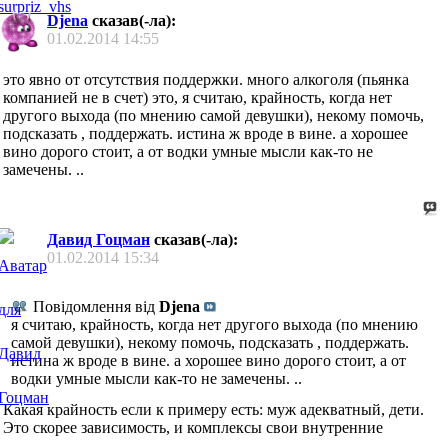
Djena
сказав(-ла):
01.02.2014
14:55
это явно от отсутствия поддержки. много алкоголя (пьянка
компанией не в счет) это, я считаю, крайность, когда нет
другого выхода (по мнению самой девушки), некому помочь,
подсказать , поддержать. истина ж вроде в вине. а хорошее
вино дорого стоит, а от водки умные мысли как-то не
замечены. ..
Давид Гоцман
сказав(-ла):
01.02.2014
15:34
Повідомлення від
Djena
я считаю, крайность, когда нет другого выхода (по мнению
самой девушки), некому помочь, подсказать , поддержать.
истина ж вроде в вине. а хорошее вино дорого стоит, а от
водки умные мысли как-то не замечены. ..
Какая крайность если к примеру есть: муж адекватный, дети.
Это скорее зависимость, и комплексы свои внутренние