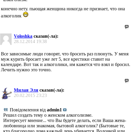
конечно нету. пьющая женщина никогда не признает, что она
алкоголик
Voloshka
сказав(-ла):
28.12.2014
19:38
Все зависимые люди говорят, что бросить раз плюнуть. У меня
муж курить бросает уже лет 5, все крестики ставит на
календаре. Вот так и алкоголики, им кажется что взял и бросил.
Лечить нужно это точно.
Милая Эля
сказав(-ла):
20.02.2015
23:23
Повідомлення від
admin1
Решил создать тему о женском алкоголизме.
Интересует мнение... что Вы будете делать, если Ваша жена-
любовница или знакомая, бытовой алкоголик? (Бытовые те,
кто благородно дома каждый день убивается. Водочкой или