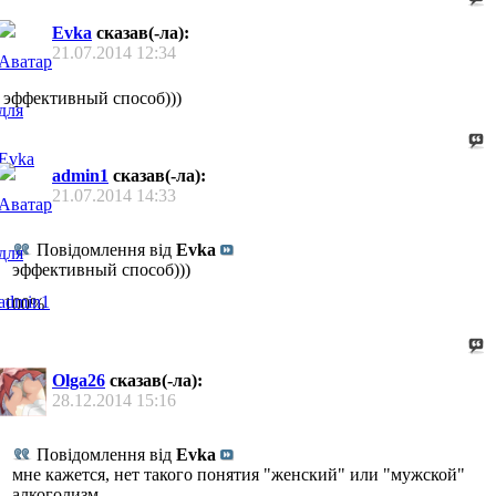
Evka
сказав(-ла):
21.07.2014
12:34
эффективный способ)))
admin1
сказав(-ла):
21.07.2014
14:33
Повідомлення від
Evka
эффективный способ)))
100%
Olga26
сказав(-ла):
28.12.2014
15:16
Повідомлення від
Evka
мне кажется, нет такого понятия "женский" или "мужской"
алкоголизм.