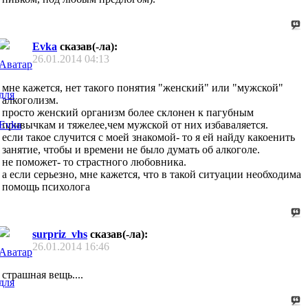
Evka
сказав(-ла):
26.01.2014
04:13
мне кажется, нет такого понятия "женский" или "мужской"
алкоголизм.
просто женский организм более склонен к пагубным
привычкам и тяжелее,чем мужской от них избаваляется.
если такое случится с моей знакомой- то я ей найду какоенить
занятие, чтобы и времени не было думать об алкоголе.
не поможет- то страстного любовника.
а если серьезно, мне кажется, что в такой ситуации необходима
помощь психолога
surpriz_vhs
сказав(-ла):
26.01.2014
16:46
страшная вещь....