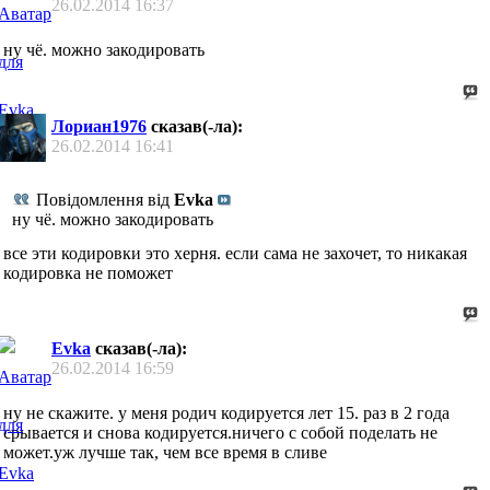
26.02.2014
16:37
ну чё. можно закодировать
Лориан1976
сказав(-ла):
26.02.2014
16:41
Повідомлення від
Evka
ну чё. можно закодировать
все эти кодировки это херня. если сама не захочет, то никакая
кодировка не поможет
Evka
сказав(-ла):
26.02.2014
16:59
ну не скажите. у меня родич кодируется лет 15. раз в 2 года
срывается и снова кодируется.ничего с собой поделать не
может.уж лучше так, чем все время в сливе