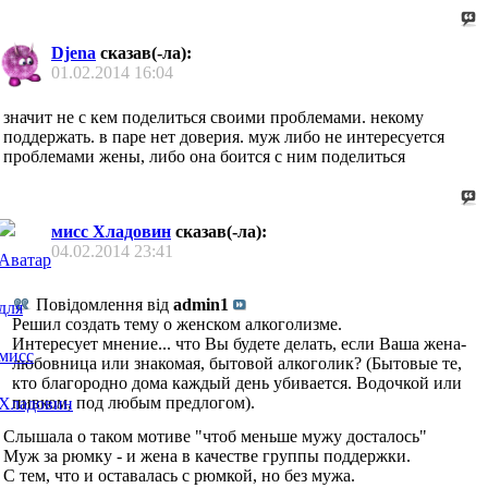
Djena
сказав(-ла):
01.02.2014
16:04
значит не с кем поделиться своими проблемами. некому
поддержать. в паре нет доверия. муж либо не интересуется
проблемами жены, либо она боится с ним поделиться
мисс Хладовин
сказав(-ла):
04.02.2014
23:41
Повідомлення від
admin1
Решил создать тему о женском алкоголизме.
Интересует мнение... что Вы будете делать, если Ваша жена-
любовница или знакомая, бытовой алкоголик? (Бытовые те,
кто благородно дома каждый день убивается. Водочкой или
пивком, под любым предлогом).
Слышала о таком мотиве "чтоб меньше мужу досталось"
Муж за рюмку - и жена в качестве группы поддержки.
С тем, что и оставалась с рюмкой, но без мужа.