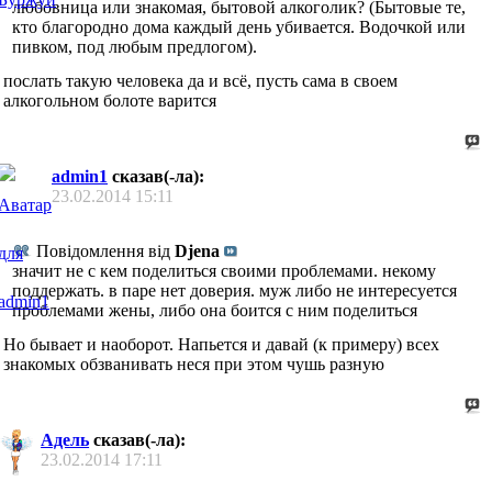
любовница или знакомая, бытовой алкоголик? (Бытовые те,
кто благородно дома каждый день убивается. Водочкой или
пивком, под любым предлогом).
послать такую человека да и всё, пусть сама в своем
алкогольном болоте варится
admin1
сказав(-ла):
23.02.2014
15:11
Повідомлення від
Djena
значит не с кем поделиться своими проблемами. некому
поддержать. в паре нет доверия. муж либо не интересуется
проблемами жены, либо она боится с ним поделиться
Но бывает и наоборот. Напьется и давай (к примеру) всех
знакомых обзванивать неся при этом чушь разную
Адель
сказав(-ла):
23.02.2014
17:11