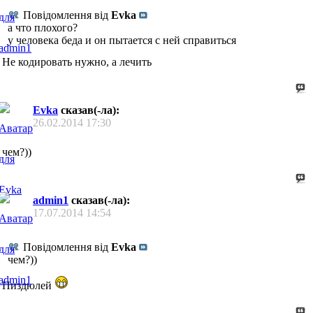
Повідомлення від
Evka
а что плохого?
у человека беда и он пытается с ней справиться
Не кодировать нужно, а лечить
Evka
сказав(-ла):
26.02.2014
17:30
чем?))
admin1
сказав(-ла):
17.07.2014
14:54
Повідомлення від
Evka
чем?))
Пиздюлей