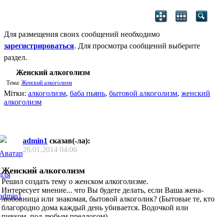
Для размещения своих сообщений необходимо
зарегистрироваться
. Для просмотра сообщений выберите
раздел.
Женский алкоголизм
Тема:
Женский алкоголизм
Мітки:
алкоголизм
,
баба пьянь
,
бытовой алкоголизм
,
женский
алкоголизм
admin1
сказав(-ла):
26.01.2014
04:06
Женский алкоголизм
Решил создать тему о женском алкоголизме.
Интересует мнение... что Вы будете делать, если Ваша жена-
любовница или знакомая, бытовой алкоголик? (Бытовые те, кто
благородно дома каждый день убивается. Водочкой или
пивком, под любым предлогом).