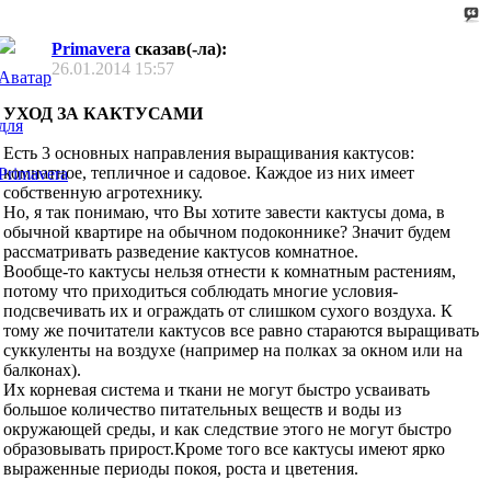
Primavera
сказав(-ла):
26.01.2014
15:57
УХОД ЗА КАКТУСАМИ
Есть 3 основных направления выращивания кактусов:
комнатное, тепличное и садовое. Каждое из них имеет
собственную агротехнику.
Но, я так понимаю, что Вы хотите завести кактусы дома, в
обычной квартире на обычном подоконнике? Значит будем
рассматривать разведение кактусов комнатное.
Вообще-то кактусы нельзя отнести к комнатным растениям,
потому что приходиться соблюдать многие условия-
подсвечивать их и ограждать от слишком сухого воздуха. К
тому же почитатели кактусов все равно стараются выращивать
суккуленты на воздухе (например на полках за окном или на
балконах).
Их корневая система и ткани не могут быстро усваивать
большое количество питательных веществ и воды из
окружающей среды, и как следствие этого не могут быстро
образовывать прирост.Кроме того все кактусы имеют ярко
выраженные периоды покоя, роста и цветения.