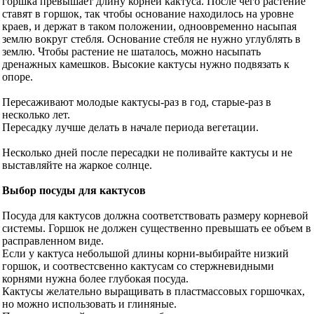
горшка превышает длину корней кактуса. После чего растение
ставят в горшок, так чтобы основание находилось на уровне
краев, и держат в таком положении, одноовременно насыпая
землю вокруг стебля. Основание стебля не нужно углублять в
землю. Чтобы растение не шаталось, можно насыпать
дренажных камешков. Высокие кактусы нужно подвязать к
опоре.
Пересаживают молодые кактусы-раз в год, старые-раз в
несколько лет.
Пересадку лучше делать в начале периода вегетации.
Несколько дней после пересадки не поливайте кактусы и не
выставляйте на жаркое солнце.
Выбор посуды для кактусов
Посуда для кактусов должна соответствовать размеру корневой
системы. Горшок не должен существенно превышать ее объем в
расправленном виде.
Если у кактуса небольшой длины корни-выбирайте низкий
горшок, и соотвестсвенно кактусам со стержневидными
корнями нужна более глубокая посуда.
Кактусы желательно выращивать в пластмассовых горшочках,
но можно использовать и глиняные.