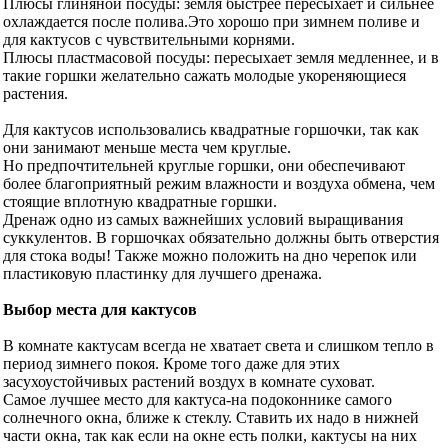
Плюсы глиняной посуды: земля быстрее пересыхает и сильнее
охлаждается после полива.Это хорошо при зимнем поливе и
для кактусов с чувствительными корнями.
Плюсы пластмасовой посуды: пересыхает земля медленнее, и в
такие горшки желательно сажать молодые укореняющиеся
растения.
Для кактусов использовались квадратные горшочки, так как
они занимают меньше места чем круглые.
Но предпочтительней круглые горшки, они обеспечивают
более благоприятный режим влажности и воздуха обмена, чем
стоящие вплотную квадратные горшки.
Дренаж одно из самых важнейших условий выращивания
суккулентов. В горшочках обязательно должны быть отверстия
для стока воды! Также можно положить на дно черепок или
пластиковую пластинку для лучшего дренажа.
Выбор места для кактусов
В комнате кактусам всегда не хватает света и слишком тепло в
период зимнего покоя. Кроме того даже для этих
засухоустойчивых растений воздух в комнате суховат.
Самое лучшее место для кактуса-на подоконнике самого
солнечного окна, ближе к стеклу. Ставить их надо в нижней
части окна, так как если на окне есть полки, кактусы на них