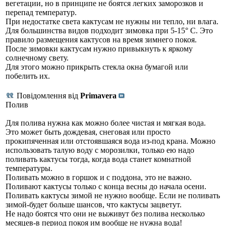
вегетации, но в принципе не боятся легких заморозков и
перепад температур.
При недостатке света кактусам не нужны ни тепло, ни влага.
Для большинства видов подходит зимовка при 5-15° С. Это
правило размещения кактусов на время зимнего покоя.
После зимовки кактусам нужно привыкнуть к яркому
солнечному свету.
Для этого можно прикрыть стекла окна бумагой или
побелить их.
Повідомлення від
Primavera
Полив
Для полива нужна как можно более чистая и мягкая вода.
Это может быть дождевая, снеговая или просто
прокипяченная или отстоявшаяся вода из-под крана. Можно
использовать талую воду с морозилки, только ею надо
поливать кактусы тогда, когда вода станет комнатной
температуры.
Поливать можно в горшок и с поддона, это не важно.
Поливают кактусы только с конца весны до начала осени.
Поливать кактусы зимой не нужно вообще. Если не поливать
зимой-будет больше шансов, что кактусы зацветут.
Не надо боятся что они не выживут без полива несколько
месяцев-в период покоя им вообще не нужна вода!