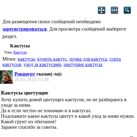
Для размещения своих сообщений необходимо
зарегистрироваться
. Для просмотра сообщений выберите
раздел.
Кактусы
Тема:
Кактусы
Мітки:
кактусы
,
купить кактус
,
почва для кактуса
,
сорта
кактусов
,
уход за кактусами
,
цветущие кактусы
Рокнаурт
сказав(-ла):
26.01.2014
15:38
Кактусы цветущие
Хочу купить домой цветущих кактусов, но не разбираюсь в
уходе за ними.
Да и если честно не понимаю и в кактусах.
Подскажите какие кактусы цветут и какой уход за ними нужен.
Какой грунт их обитания?
Заранее спасибо за советы.