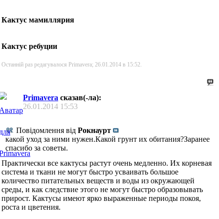
Кактус мамиллярия
Кактус ребуции
Останній раз редагувалося Primavera; 26.01.2014 в
15:52
.
Primavera
сказав(-ла):
26.01.2014
15:53
Повідомлення від
Рокнаурт
какой уход за ними нужен.Какой грунт их обитания?Заранее
спасибо за советы.
Практически все кактусы растут очень медленно. Их корневая
система и ткани не могут быстро усваивать большое
количество питательных веществ и воды из окружающей
среды, и как следствие этого не могут быстро образовывать
прирост. Кактусы имеют ярко выраженные периоды покоя,
роста и цветения.