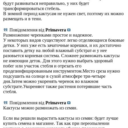
будут развиваться неправильно, у них будет
трансформироваться стебель.
В зимний период кактусам не нужен свет, поэтому их можно
размещать и в тени.
Повідомлення від
Primavera
Размножение черенками простое и надежное.
У некоторых видов существуют легко отделяющиеся боковые
детки. У них уже есть зачаточные корешки, и их достаточно
поставить детку на любой влажный субстрат-и у нее
разовьется корневая система. Сложнее размножать кактусы
не имеющии деток. Для этого нужно выбрать здоровый
побег или участок стебля и отрезать его
продезинфицированным инструментом.Место среза нужно
подсушить на солнце в сухой атмосфере три-четыре
дня.Затем можно укоренять черенок во влажном
субстрате.Укореняют также растения потерявшие часть
стебля.
Повідомлення від
Primavera
Кактусы можно размножать из семян.
Если вы решили вырастить кактусы из семян: будет лучше
купить семена в магазине. Так как при переопылении