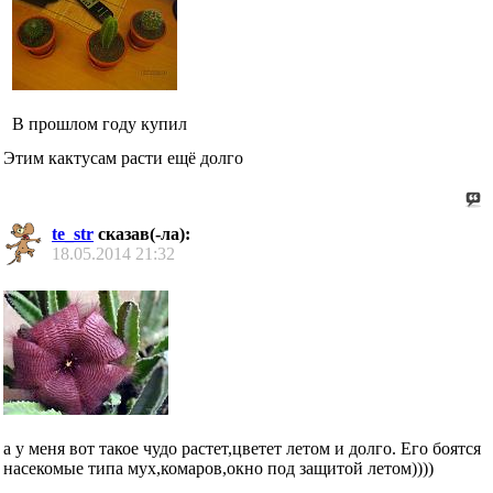
В прошлом году купил
Этим кактусам расти ещё долго
te_str
сказав(-ла):
18.05.2014
21:32
а у меня вот такое чудо растет,цветет летом и долго. Его боятся
насекомые типа мух,комаров,окно под защитой летом))))