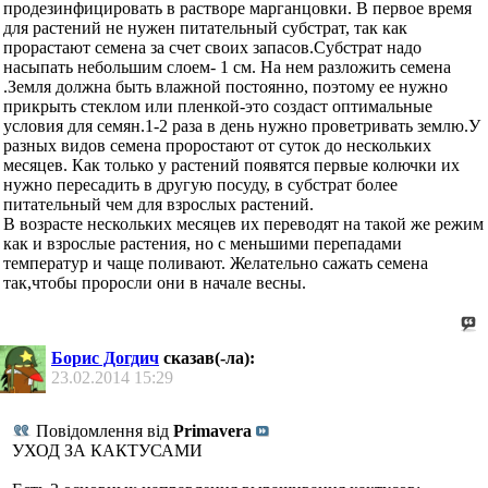
продезинфицировать в растворе марганцовки. В первое время
для растений не нужен питательный субстрат, так как
прорастают семена за счет своих запасов.Субстрат надо
насыпать небольшим слоем- 1 см. На нем разложить семена
.Земля должна быть влажной постоянно, поэтому ее нужно
прикрыть стеклом или пленкой-это создаст оптимальные
условия для семян.1-2 раза в день нужно проветривать землю.У
разных видов семена проростают от суток до нескольких
месяцев. Как только у растений появятся первые колючки их
нужно пересадить в другую посуду, в субстрат более
питательный чем для взрослых растений.
В возрасте нескольких месяцев их переводят на такой же режим
как и взрослые растения, но с меньшими перепадами
температур и чаще поливают. Желательно сажать семена
так,чтобы проросли они в начале весны.
Борис Догдич
сказав(-ла):
23.02.2014
15:29
Повідомлення від
Primavera
УХОД ЗА КАКТУСАМИ