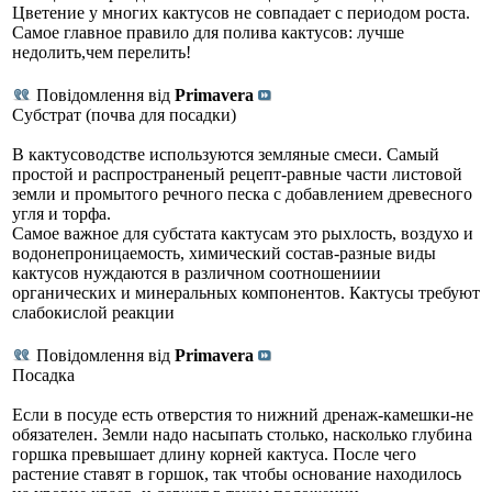
Цветение у многих кактусов не совпадает с периодом роста.
Самое главное правило для полива кактусов: лучше
недолить,чем перелить!
Повідомлення від
Primavera
Субстрат (почва для посадки)
В кактусоводстве используются земляные смеси. Самый
простой и распространеный рецепт-равные части листовой
земли и промытого речного песка с добавлением древесного
угля и торфа.
Самое важное для субстата кактусам это рыхлость, воздухо и
водонепроницаемость, химический состав-разные виды
кактусов нуждаются в различном соотношениии
органических и минеральных компонентов. Кактусы требуют
слабокислой реакции
Повідомлення від
Primavera
Посадка
Если в посуде есть отверстия то нижний дренаж-камешки-не
обязателен. Земли надо насыпать столько, насколько глубина
горшка превышает длину корней кактуса. После чего
растение ставят в горшок, так чтобы основание находилось