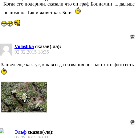
Когда его подарили, сказали что он граф Бониамин .... дальше
не помню. Так и живет как Боня.
Voloshka
сказав(-ла):
02.02.2015
18:35
Зацвел еще кактус, как всегда названия не знаю хато фото есть
Эльф
сказав(-ла):
07.08.2015
20:11