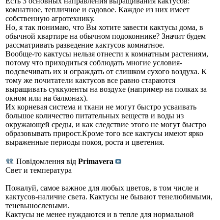
Есть 3 основных направления выращивания кактусов:
комнатное, тепличное и садовое. Каждое из них имеет
собственную агротехнику.
Но, я так понимаю, что Вы хотите завести кактусы дома, в
обычной квартире на обычном подоконнике? Значит будем
рассматривать разведение кактусов комнатное.
Вообще-то кактусы нельзя отнести к комнатным растениям,
потому что приходиться соблюдать многие условия-
подсвечивать их и ограждать от слишком сухого воздуха. К
тому же почитатели кактусов все равно стараются
выращивать суккуленты на воздухе (например на полках за
окном или на балконах).
Их корневая система и ткани не могут быстро усваивать
большое количество питательных веществ и воды из
окружающей среды, и как следствие этого не могут быстро
образовывать прирост.Кроме того все кактусы имеют ярко
выраженные периоды покоя, роста и цветения.
Повідомлення від
Primavera
Свет и температура
Пожалуй, самое важное для любых цветов, в том числе и
кактусов-наличие света. Кактусы не бывают тенелюбимыми,
теневынослевыми.
Кактусы не менее нуждаются и в тепле для нормальной