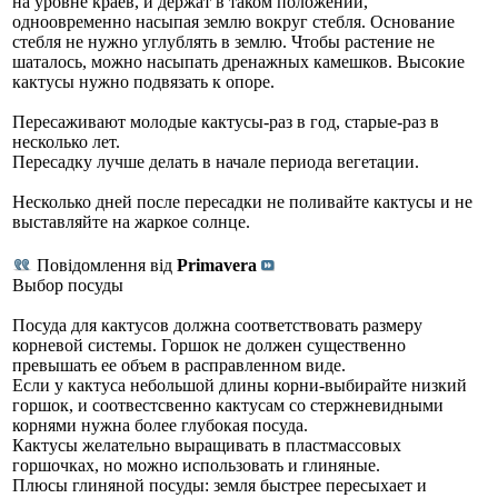
на уровне краев, и держат в таком положении,
одноовременно насыпая землю вокруг стебля. Основание
стебля не нужно углублять в землю. Чтобы растение не
шаталось, можно насыпать дренажных камешков. Высокие
кактусы нужно подвязать к опоре.
Пересаживают молодые кактусы-раз в год, старые-раз в
несколько лет.
Пересадку лучше делать в начале периода вегетации.
Несколько дней после пересадки не поливайте кактусы и не
выставляйте на жаркое солнце.
Повідомлення від
Primavera
Выбор посуды
Посуда для кактусов должна соответствовать размеру
корневой системы. Горшок не должен существенно
превышать ее объем в расправленном виде.
Если у кактуса небольшой длины корни-выбирайте низкий
горшок, и соотвестсвенно кактусам со стержневидными
корнями нужна более глубокая посуда.
Кактусы желательно выращивать в пластмассовых
горшочках, но можно использовать и глиняные.
Плюсы глиняной посуды: земля быстрее пересыхает и