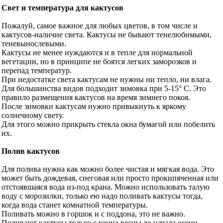
Свет и температура для кактусов
Пожалуй, самое важное для любых цветов, в том числе и
кактусов-наличие света. Кактусы не бывают тенелюбимыми,
теневынослевыми.
Кактусы не менее нуждаются и в тепле для нормальной
вегетации, но в принципе не боятся легких заморозков и
перепад температур.
При недостатке света кактусам не нужны ни тепло, ни влага.
Для большинства видов подходит зимовка при 5-15° С. Это
правило размещения кактусов на время зимнего покоя.
После зимовки кактусам нужно привыкнуть к яркому
солнечному свету.
Для этого можно прикрыть стекла окна бумагой или побелить
их.
Полив кактусов
Для полива нужна как можно более чистая и мягкая вода. Это
может быть дождевая, снеговая или просто прокипяченная или
отстоявшаяся вода из-под крана. Можно использовать талую
воду с морозилки, только ею надо поливать кактусы тогда,
когда вода станет комнатной температуры.
Поливать можно в горшок и с поддона, это не важно.
Поливают кактусы только с конца весны до начала осени.