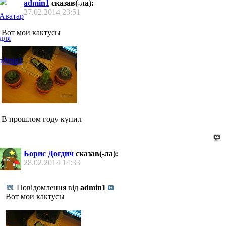
admin1
сказав(-ла):
27.02.2014
23:51
Вот мои кактусы
В прошлом году купил
Борис Догдич
сказав(-ла):
28.02.2014
14:33
Повідомлення від
admin1
Вот мои кактусы