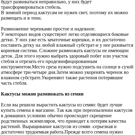
будут развиваться неправильно, у них будет
трансформироваться стебель.
В зимний период кактусам не нужен свет, поэтому их можно
размещать и в тени.
Размножение черенками простое и надежное.
У некоторых видов существуют легко отделяющиеся боковые
детки. У них уже есть зачаточные корешки, и их достаточно
поставить детку на любой влажный субстрат-и у нее разовьется
корневая система. Сложнее размножать кактусы не имеющии
деток. Для этого нужно выбрать здоровый побег или участок
стебля и отрезать его продезинфицированным
инструментом.Место среза нужно подсушить на солнце в сухой
атмосфере три-четыре дня.Затем можно укоренять черенок во
влажном субстрате.Укореняют также растения потерявшие
часть стебля.
Кактусы можно размножать из семян
Если вы решили вырастить кактусы из семян: будет лучше
купить семена в магазине. Так как при переопылении кактусов
в домашних условиях обычно происходит скрещение
родственных экземпляров, что приводит к потерям качества
растений. Выращивание кактусов из семян -серьезная и
достаточно трудоемкая работа.Прежде всего семена нужно