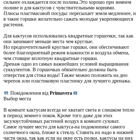
сильнее охлаждается после полива.Это хорошо при зимнем
поливе и для кактусов с чувствительными корнями.
Плюсы пластмасовой посуды: пересыхает земля медленнее, и
в такие горшки желательно сажать молодые укореняющиеся
растения.
Для кактусов использовались квадратные горшочки, так как
они занимают меньше места чем круглые.
Но предпочтительней круглые горшки, они обеспечивают
более благоприятный режим влажности и воздуха обмена,
чем стоящие вплотную квадратные горшки.
Дренаж одно из самых важнейших условий выращивания
суккулентов. В горшочках обязательно должны быть
отверстия для стока воды! Также можно положить на дно
черепок или пластиковую пластинку для лучшего дренажа.
Повідомлення від
Primavera
Выбор места
В комнате кактусам всегда не хватает света и слишком тепло
в период зимнего покоя. Кроме того даже для этих
засухоустойчивых растений воздух в комнате суховат.
Самое лучшее место для кактуса-на подоконнике самого
солнечного окна, ближе к стеклу. Ставить их надо в нижней
части окна, так как если на окне есть полки, кактусы на них