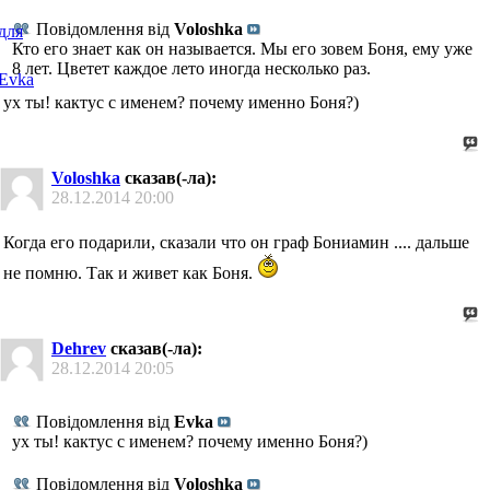
Повідомлення від
Voloshka
Кто его знает как он называется. Мы его зовем Боня, ему уже
8 лет. Цветет каждое лето иногда несколько раз.
ух ты! кактус с именем? почему именно Боня?)
Voloshka
сказав(-ла):
28.12.2014
20:00
Когда его подарили, сказали что он граф Бониамин .... дальше
не помню. Так и живет как Боня.
Dehrev
сказав(-ла):
28.12.2014
20:05
Повідомлення від
Evka
ух ты! кактус с именем? почему именно Боня?)
Повідомлення від
Voloshka