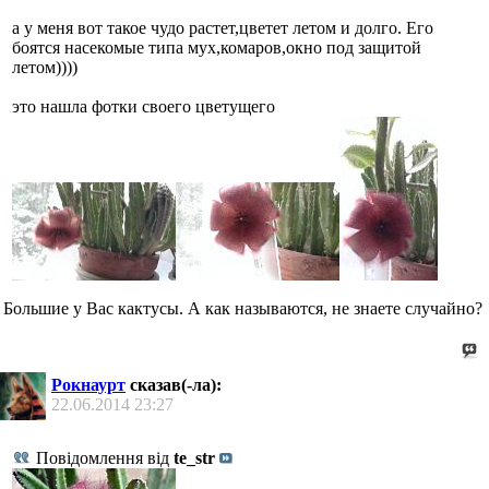
а у меня вот такое чудо растет,цветет летом и долго. Его
боятся насекомые типа мух,комаров,окно под защитой
летом))))
это нашла фотки своего цветущего
Большие у Вас кактусы. А как называются, не знаете случайно?
Рокнаурт
сказав(-ла):
22.06.2014
23:27
Повідомлення від
te_str