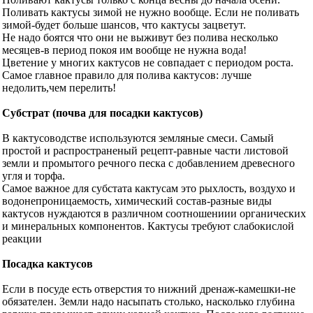
Поливать кактусы зимой не нужно вообще. Если не поливать
зимой-будет больше шансов, что кактусы зацветут.
Не надо боятся что они не выживут без полива несколько
месяцев-в период покоя им вообще не нужна вода!
Цветение у многих кактусов не совпадает с периодом роста.
Самое главное правило для полива кактусов: лучше
недолить,чем перелить!
Субстрат (почва для посадки кактусов)
В кактусоводстве используются земляные смеси. Самый
простой и распространеный рецепт-равные части листовой
земли и промытого речного песка с добавлением древесного
угля и торфа.
Самое важное для субстата кактусам это рыхлость, воздухо и
водонепроницаемость, химический состав-разные виды
кактусов нуждаются в различном соотношениии органических
и минеральных компонентов. Кактусы требуют слабокислой
реакции
Посадка кактусов
Если в посуде есть отверстия то нижний дренаж-камешки-не
обязателен. Земли надо насыпать столько, насколько глубина