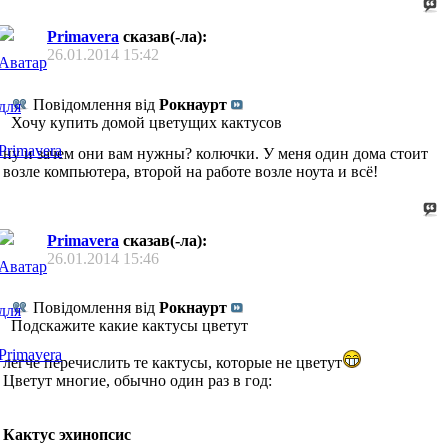
Primavera
сказав(-ла):
26.01.2014
15:42
Повідомлення від
Рокнаурт
Хочу купить домой цветущих кактусов
ну и зачем они вам нужны? колючки. У меня один дома стоит
возле компьютера, второй на работе возле ноута и всё!
Primavera
сказав(-ла):
26.01.2014
15:46
Повідомлення від
Рокнаурт
Подскажите какие кактусы цветут
легче перечислить те кактусы, которые не цветут
Цветут многие, обычно один раз в год:
Кактус эхинопсис