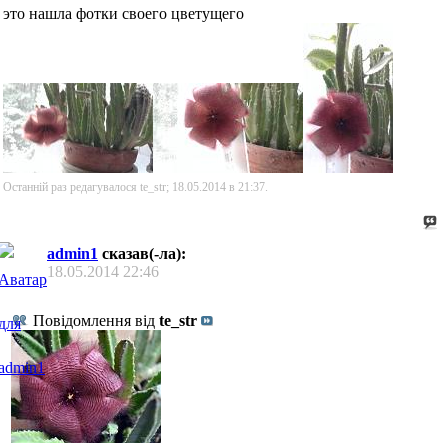
это нашла фотки своего цветущего
Останній раз редагувалося te_str; 18.05.2014 в
21:37
.
admin1
сказав(-ла):
18.05.2014
22:46
Повідомлення від
te_str