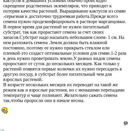
кактусов в домашних условиях обычно происходит
скрещение родственных экземпляров, что приводит к
потерям качества растений. Выращивание кактусов из семян
-серьезная и достаточно трудоемкая работа.Прежде всего
семена нужно продезинфицировать в растворе марганцовки.
В первое время для растений не нужен питательный
субстрат, так как прорастают семена за счет своих
запасов.Субстрат надо насыпать небольшим слоем- 1 см. На
нем разложить семена .Земля должна быть влажной
постоянно, поэтому ее нужно прикрыть стеклом или
пленкой-это создаст оптимальные условия для семян.1-2 раза
в день нужно проветривать землю.У разных видов семена
проростают от суток до нескольких месяцев. Как только у
растений появятся первые колючки их нужно пересадить в
другую посуду, в субстрат более питательный чем для
взрослых растений.
В возрасте нескольких месяцев их переводят на такой же
режим как и взрослые растения, но с меньшими перепадами
температур и чаще поливают. Желательно сажать семена
так,чтобы проросли они в начале весны.