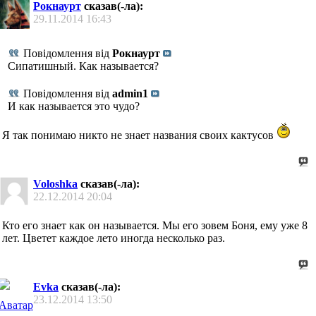
Рокнаурт
сказав(-ла):
29.11.2014
16:43
Повідомлення від
Рокнаурт
Сипатишный. Как называется?
Повідомлення від
admin1
И как называется это чудо?
Я так понимаю никто не знает названия своих кактусов
Voloshka
сказав(-ла):
22.12.2014
20:04
Кто его знает как он называется. Мы его зовем Боня, ему уже 8
лет. Цветет каждое лето иногда несколько раз.
Evka
сказав(-ла):
23.12.2014
13:50