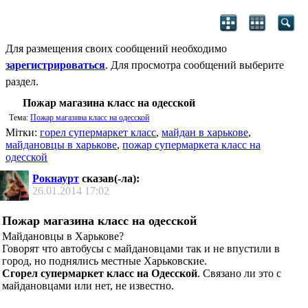
Для размещения своих сообщений необходимо
зарегистрироваться
. Для просмотра сообщений выберите
раздел.
Пожар магазина класс на одесской
Тема:
Пожар магазина класс на одесской
Мітки:
горел супермаркет класс
,
майдан в харькове
,
майдановцы в харькове
,
пожар супермаркета класс на
одесской
Рокнаурт
сказав(-ла):
26.01.2014
17:02
Пожар магазина класс на одесской
Майдановцы в Харькове?
Говорят что автобусы с майдановцами так и не впустили в
город, но поднялись местные Харьковские.
Сгорел супермаркет класс на Одесской
. Связано ли это с
майдановцами или нет, не известно.