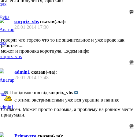
ага. если получится, сфоткаю
surpriz_vhs
сказав(-ла):
26.01.2014
17:30
говорят что горело что то не значительное и уже вроде как
работает....
может и проводка коротнула....ждем инфо
admin1
сказав(-ла):
26.01.2014
17:48
Повідомлення від
surpriz_vhs
с этими экстримистами уже вся украина в панике
Согласен. Может просто поломка, а проблему на ровном месте
придумали.
Primavera
сказав(-ла):