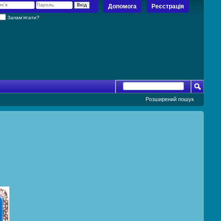
Допомога
Реєстрація
Запам’ятати?
Розширений пошук