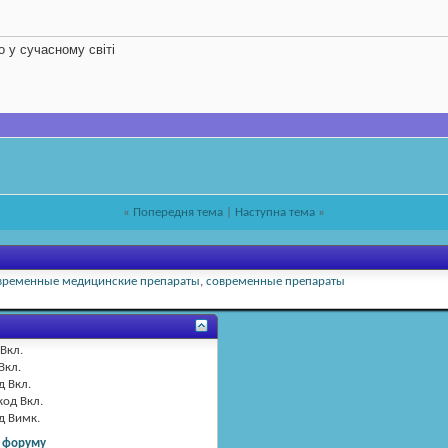
 у сучасному світі
«
Попередня тема
|
Наступна тема
»
временные медицинские препараты
,
современные препараты
Вкл.
Вкл.
д
Вкл.
код
Вкл.
од
Вимк.
 форуму