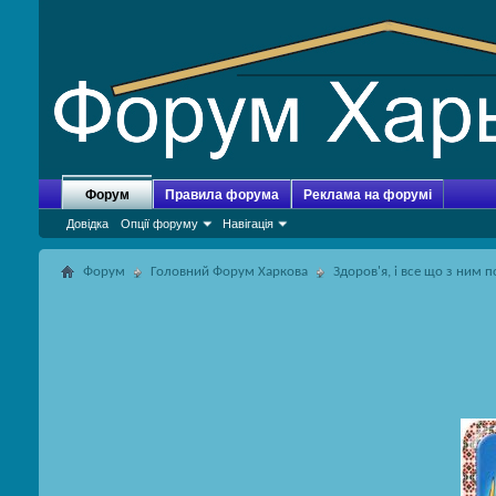
Форум
Правила форума
Реклама на форумі
Довідка
Опції форуму
Навігація
Форум
Головний Форум Харкова
Здоров'я, і ​​все що з ним 