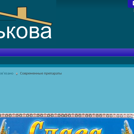
пов'язано
Современные препараты