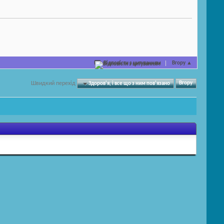
Відповісти з цитуванням
Вгору
▲
Швидкий перехід
Здоров'я, і ​​все що з ним пов'язано
Вгору