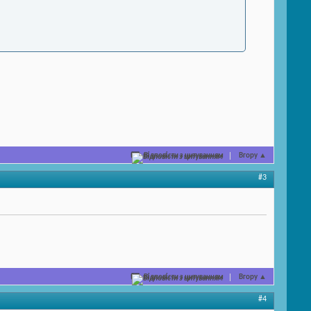
Відповісти з цитуванням
Вгору
▲
#3
Відповісти з цитуванням
Вгору
▲
#4