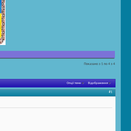
Показано з 1 по 4 з 4
Опції теми
Відображення
#1