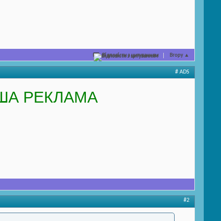
Відповісти з цитуванням
Вгору
▲
# ADS
ША РЕКЛАМА
#2