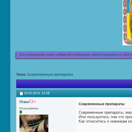
Для размещения своих сообщений необходимо
зарегистрироваться
. Для 
Тема:
Современные препараты
10.05.2014,
12:58
Птаха
Современные препараты
Пользователь
Современные препараты, вер
Или пользуетесь тем что пр
Как относитесь к новинкам 