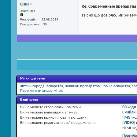
Claus
Re: Современные препараты
Зацепился
звісно що довіряю, ми живемо
Реєстрація
22.08.2023
Повідомлень
30
Мітки цієї теми
аптеки города
,
лекарства
,
новинки препаратов
,
новые лекарства
,
со
Переглянути хмару міток
Ваші права
Ви
не можете
створювати нові теми
BB коди
Ви
не можете
відповідати в темах
Смайли
Ви
не можете
прикріплювати вкладення
[IMG]
ко
Ви
не можете
редагувати свої повідомлення
[VIDEO]
HTML к
Правила