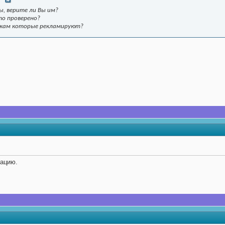
, верите ли Вы им?
то проверено?
нкам которые рекламируют?
мацию.