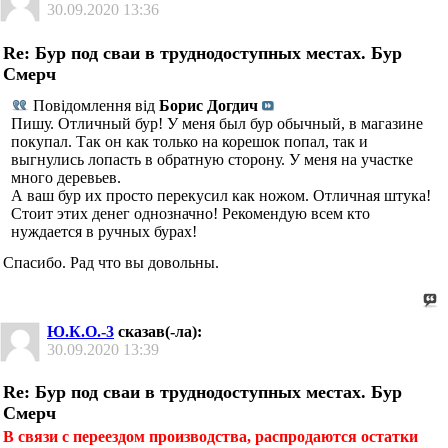
30.09.2020
13:36
Re: Бур под сваи в труднодоступных местах. Бур
Смерч
Повідомлення від
Борис Догдич
Пишу. Отличный бур! У меня был бур обычный, в магазине
покупал. Так он как только на корешок попал, так и
выгнулись лопасть в обратную сторону. У меня на участке
много деревьев.
А ваш бур их просто перекусил как ножом. Отличная штука!
Стоит этих денег однозначно! Рекомендую всем кто
нуждается в ручных бурах!
Спасибо. Рад что вы довольны.
Ю.К.О.-3
сказав(-ла):
30.09.2020
13:39
Re: Бур под сваи в труднодоступных местах. Бур
Смерч
В связи с переездом производства, распродаются остатки