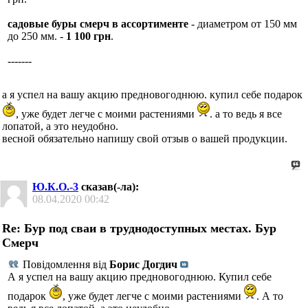
садовые буры смерч в ассортименте
- диаметром от 150 мм
до 250 мм. -
1 100 грн
.
-------
а я успел на вашу акцию предновогоднюю. купил себе подарок
, уже будет легче с моими растениями
. а то ведь я все
лопатой, а это неудобно.
весной обязательно напишу свой отзыв о вашей продукции.
Ю.К.О.-3
сказав(-ла):
08.04.2020
00:42
Re: Бур под сваи в труднодоступных местах. Бур
Смерч
Повідомлення від
Борис Догдич
А я успел на вашу акцию предновогоднюю. Купил себе
подарок
, уже будет легче с моими растениями
. А то