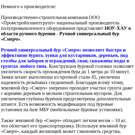
Немного о производителе:
Производственно-строительная компания ООО
«Промстройпланетгрупп» национальный производитель
полупромышленного оборудования представляет
НОУ-ХАУ в
области ручного бурения
-
Ручной универсальный бур
«Смерч»
.
Ручной универсальный бур «Смерч» позволяет быстро и
эффективно бурить лунки для кустарников, деревьев, под
столбы для заборов и ограждений, сваи, скважины воды в
грунтах любого типа
. Конструкция буровой головки позволяет
увеличить скорость прохождения бура до 1 метра до 10 минут.
Замки штанг выполнены из прочной стали 45, увеличена
надежность резьбовых соединений. Благодаря всему этому,
земляной бур «Смерч» уверенно проходит участки грунта даже
с корнями деревьев и мелким строительным мусором. Для
увеличения глубины бурения предусмотрены дополнительные
штанги. Есть возможность модификации под буровые
установки на базе МБУ (мобильльные буровые установки).
Также земляной бур «Смерч» обладает легким весом – 10 кг,
что облегчает его транспортировку. Используя земляной бур
«Смерч», каждый желающий может сэкономить средства,