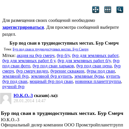
Для размещения своих сообщений необходимо
зарегистрироваться
. Для просмотра сообщений выберите
раздел.
Бур под сваи в труднодоступных местах. Бур Смерч
Тема:
Бур под сваи в труднодоступных местах. Бур Смерч
Мітки:
акция на бур смерч
,
бур б/у
,
бур для земляных работ
,
бур для земляных работ б у
,
бур для земляных работ б/у
,
бур
под сваи фото
,
бур под сваи харьков
,
бур под сваи цена
,
бур
смерч
,
бур смерч видео
,
бурение скважин
,
буры под сваи
,
земляной бур
,
земляной бур купить
,
земляные буры
,
купить
бур под сваи
,
мощный бур под сваи
,
новинки планетгруппа
,
ручной бур
Ю.К.О.-3
сказав(-ла):
28.01.2014
14:47
Бур под сваи в труднодоступных местах. Бур Смерч
Ю.К.О.-3
Официальный дилер компании ООО Промстройпланетгрупп