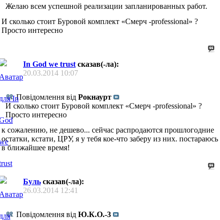
Желаю всем успешной реализации запланированных работ.
И сколько стоит Буровой комплект «Смерч -professional» ?
Просто интересно
In God we trust
сказав(-ла):
20.03.2014
10:07
Повідомлення від
Рокнаурт
И сколько стоит Буровой комплект «Смерч -professional» ?
Просто интересно
к сожалению, не дешево... сейчас распродаются прошлогодние
остатки, кстати, ЦРУ, я у тебя кое-что заберу из них. постараюсь
в ближайшее время!
Буль
сказав(-ла):
26.03.2014
12:41
Повідомлення від
Ю.К.О.-3