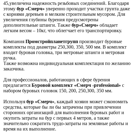
45,увеличена надежность резьбовых соединений. Благодаря
этому
бур «Смерч»
уверенно проходит участки грунта даже
с корнями деревьев и мелким строительным мусором. Для
увеличения глубины бурения предусмотрены
дополнительные штанги. Также
бур«Смерч»
обладает
легким весом – 10кг, что облегчает его транспортировку.
Компания
Промстройпланетгрупп
производит буровые
комплекты под диаметры 250,300, 350, 500 мм. В комплект
входит буровая головка, три метровые штанги и метровая
ручка.
Также возможна индивидуальная комплектация по желанию
заказчика.
Для профессионалов, работающих в сфере бурения
предлагается
Буровой комплект «Смерч -professional»
с
набором буровых головок 150, 200, 250,300, 350 мм.
Используя
бур «Смерч»
, каждый хозяин может сэкономить
средства, которые бы ли бы затрачены при привлечении
сторонних организаций для выполнения буровых работ и
окупить затраты на бур с первых 4 метров, а также
значительно сократить трудо-затраты на земляные работы и
время на их выполнение.