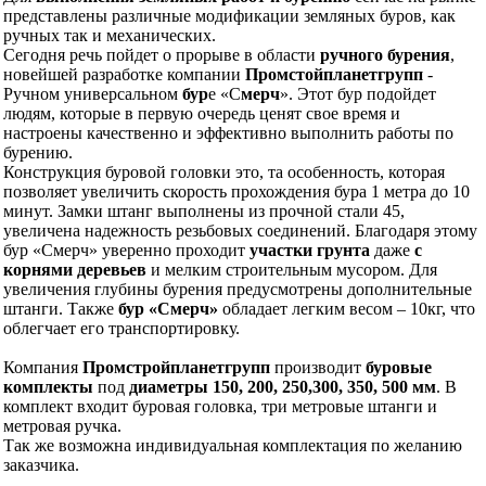
представлены различные модификации земляных буров, как
ручных так и механических.
Сегодня речь пойдет о прорыве в области
ручного бурения
,
новейшей разработке компании
Промстойпланетгрупп
-
Ручном универсальном
бур
е «С
мерч
». Этот бур подойдет
людям, которые в первую очередь ценят свое время и
настроены качественно и эффективно выполнить работы по
бурению.
Конструкция буровой головки это, та особенность, которая
позволяет увеличить скорость прохождения бура 1 метра до 10
минут. Замки штанг выполнены из прочной стали 45,
увеличена надежность резьбовых соединений. Благодаря этому
бур «Смерч» уверенно проходит
участки грунта
даже
с
корнями деревьев
и мелким строительным мусором. Для
увеличения глубины бурения предусмотрены дополнительные
штанги. Также
бур «Смерч»
обладает легким весом – 10кг, что
облегчает его транспортировку.
Компания
Промстройпланетгрупп
производит
буровые
комплекты
под
диаметры 150, 200, 250,300, 350, 500 мм
. В
комплект входит буровая головка, три метровые штанги и
метровая ручка.
Так же возможна индивидуальная комплектация по желанию
заказчика.