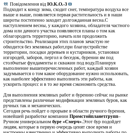
Повідомлення від
Ю.К.О.-3
Подходит к концу зима, сходит снег, температура воздуха все
выше и выше, появляется первая растительность и в наши
широты постепенно заходит долгожданная весна.С
наступлением весны, у каждого хозяина, обладателя частного
дома или дачного участка появляются планы о том как
облагородить территорию, начать или продолжить
строительство. Реализация этих планов зачастую не
обходится без земляных работ,при благоустройстве
территории, посадки деревьев и кустарников, установки
изгородей, заборов, пергол и беседок, бурении ям под
столбчатые фундаменты и скважин под воду.Планируя
выполнение вышеперечисленных работ, каждый хозяин
задумывается о том какое оборудование нужно использовать,
как наиболее эффективно выполнить эти работы, как
ускорить процесс и в то же время сэкономить средства.
Для выполнения земляных работ и бурению сейчас на рынке
представлены различные модификации земляных буров, как
ручных так и механических.
Сегодня речь пойдет о прорыве в области ручного бурения,
новейшей разработке компании
Промстойпланетгрупп
–
Ручном универсальном
буре «Смерч»
.Этот бур подойдет
людям, которые в первую очередь ценят свое время и
настроены качественно и эффективно выполнить работы по