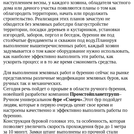
наступлением весны, у каждого хозяина, обладателя частного
дома или дачного участка появляются планы о том как
облагородить территорию, начать или продолжить
строительство. Реализация этих планов зачастую не
обходится без земляных работ,при благоустройстве
территории, посадки деревьев и кустарников, установки
изгородей, заборов, пергол и беседок, бурении ям под
столбчатые фундаменты и скважин под воду.Планируя
выполнение вышеперечисленных работ, каждый хозяин
задумывается о том какое оборудование нужно использовать,
как наиболее эффективно выполнить эти работы, как
ускорить процесс и в то же время сэкономить средства.
Для выполнения земляных работ и бурению сейчас на рынке
представлены различные модификации земляных буров, как
ручных так и механических.
Сегодня речь пойдет о прорыве в области ручного бурения,
новейшей разработке компании
Промстойпланетгрупп
–
Ручном универсальном
буре «Смерч»
.Этот бур подойдет
людям, которые в первую очередь ценят свое время и
настроены качественно и эффективно выполнить работы по
бурению.
Конструкция буровой головки это, та особенность, которая
позволяет увеличить скорость прохождения бура до 1 метра
за 10 минут. Замки штанг выполнены из прочной стали