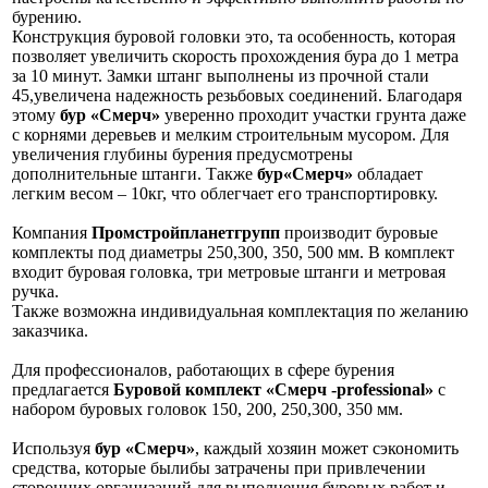
бурению.
Конструкция буровой головки это, та особенность, которая
позволяет увеличить скорость прохождения бура до 1 метра
за 10 минут. Замки штанг выполнены из прочной стали
45,увеличена надежность резьбовых соединений. Благодаря
этому
бур «Смерч»
уверенно проходит участки грунта даже
с корнями деревьев и мелким строительным мусором. Для
увеличения глубины бурения предусмотрены
дополнительные штанги. Также
бур«Смерч»
обладает
легким весом – 10кг, что облегчает его транспортировку.
Компания
Промстройпланетгрупп
производит буровые
комплекты под диаметры 250,300, 350, 500 мм. В комплект
входит буровая головка, три метровые штанги и метровая
ручка.
Также возможна индивидуальная комплектация по желанию
заказчика.
Для профессионалов, работающих в сфере бурения
предлагается
Буровой комплект «Смерч -professional»
с
набором буровых головок 150, 200, 250,300, 350 мм.
Используя
бур «Смерч»
, каждый хозяин может сэкономить
средства, которые былибы затрачены при привлечении
сторонних организаций для выполнения буровых работ и