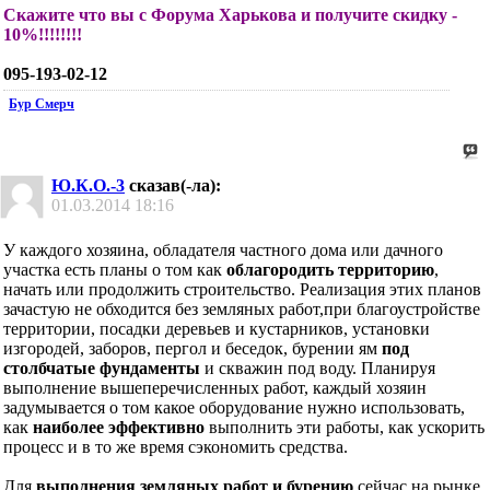
Скажите что вы с Форума Харькова и получите скидку -
10%!!!!!!!!
095-193-02-12
Бур Смерч
Ю.К.О.-3
сказав(-ла):
01.03.2014
18:16
У каждого хозяина, обладателя частного дома или дачного
участка есть планы о том как
облагородить территорию
,
начать или продолжить строительство. Реализация этих планов
зачастую не обходится без земляных работ,при благоустройстве
территории, посадки деревьев и кустарников, установки
изгородей, заборов, пергол и беседок, бурении ям
под
столбчатые фундаменты
и скважин под воду. Планируя
выполнение вышеперечисленных работ, каждый хозяин
задумывается о том какое оборудование нужно использовать,
как
наиболее эффективно
выполнить эти работы, как ускорить
процесс и в то же время сэкономить средства.
Для
выполнения земляных работ и бурению
сейчас на рынке