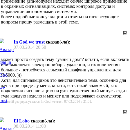
применение gsm-модулей находит сейчас широкое применение
в охранных сигнализациях, системах контроля доступа и
управлении автономными системами.
более подробные консультации и ответы на интересующие
вопросы прошу размещать в этой теме.
In God we trust
сказав(-ла):
07.03.2014
20:58
может просто создать тему "умный дом"? кстати, если включать
или выключать электроприборы удаленно, и их количество
большое - потребуется серьезный шкафчик управления. а-ля
Я-5000. )))
Хотя, для сигнальщиков это действительно тема. особенно для
дач в пригороде - у меня, кстати, есть такой знакомый, кто
подключил сигнализацию на gsm. единственный минус - ездит
туда каждую неделю и меняет или подзаряжает аккумулятор.
Останній раз редагувалося In God we trust; 07.03.2014 в
21:01
.
El Lobo
сказав(-ла):
08.03.2014
11:08