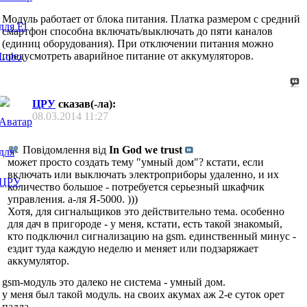
Модуль работает от блока питания. Платка размером с средний
смартфон способна включать/выключать до пяти каналов
(единиц оборудования). При отключении питания можно
предусмотреть аварийное питание от аккумуляторов.
ЦРУ
сказав(-ла):
08.03.2014
11:27
Повідомлення від
In God we trust
может просто создать тему "умный дом"? кстати, если
включать или выключать электроприборы удаленно, и их
количество большое - потребуется серьезный шкафчик
управления. а-ля Я-5000. )))
Хотя, для сигнальщиков это действительно тема. особенно
для дач в пригороде - у меня, кстати, есть такой знакомый,
кто подключил сигнализацию на gsm. единственный минус -
ездит туда каждую неделю и меняет или подзаряжает
аккумулятор.
gsm-модуль это далеко не система - умный дом.
у меня был такой модуль. на своих акумах аж 2-е суток орет
падла.