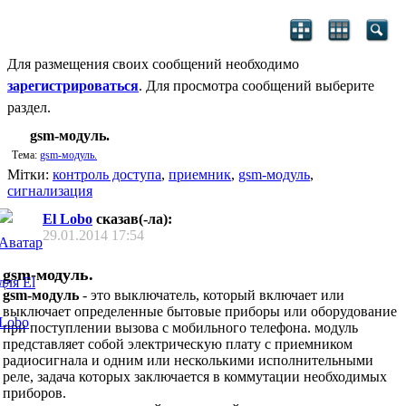
Для размещения своих сообщений необходимо
зарегистрироваться
. Для просмотра сообщений выберите
раздел.
gsm-модуль.
Тема:
gsm-модуль.
Мітки:
контроль доступа
,
приемник
,
gsm-модуль
,
сигнализация
El Lobo
сказав(-ла):
29.01.2014
17:54
gsm-модуль.
gsm-модуль
- это выключатель, который включает или
выключает определенные бытовые приборы или оборудование
при поступлении вызова с мобильного телефона. модуль
представляет собой электрическую плату с приемником
радиосигнала и одним или несколькими исполнительными
реле, задача которых заключается в коммутации необходимых
приборов.