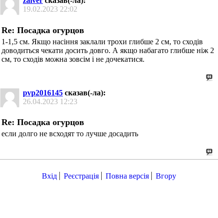
zalver
сказав(-ла):
19.02.2023
22:02
Re: Посадка огурцов
1-1,5 см. Якщо насіння заклали трохи глибше 2 см, то сходів
доводиться чекати досить довго. А якщо набагато глибше ніж 2
см, то сходів можна зовсім і не дочекатися.
pvp2016145
сказав(-ла):
26.04.2023
12:23
Re: Посадка огурцов
если долго не всходят то лучше досадить
Вхід
Реєстрація
Повна версія
Вгору