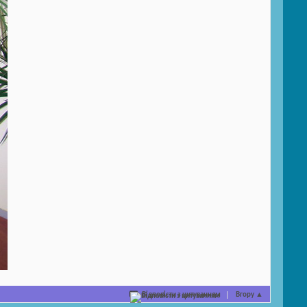
Відповісти з цитуванням
Вгору
▲