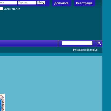
Допомога
Реєстрація
Запам’ятати?
Розширений пошук