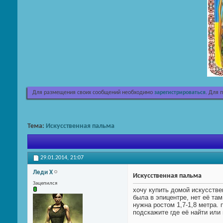
Для размещения своих сообщений необходимо
зарегистрироваться
. Для 
Тема:
Искусственная пальма
29.01.2014,
21:07
Леди Х
Искусственная пальма
Зацепился
хочу купить домой искусстве
была в эпицентре, нет её там
нужна ростом 1,7-1,8 метра.
подскажите где её найти или