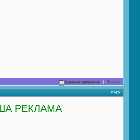
Відповісти з цитуванням
Вгору
▲
# ADS
ША РЕКЛАМА