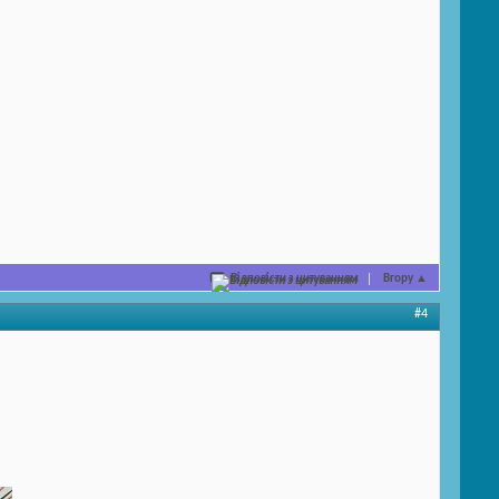
Відповісти з цитуванням
Вгору
▲
#4