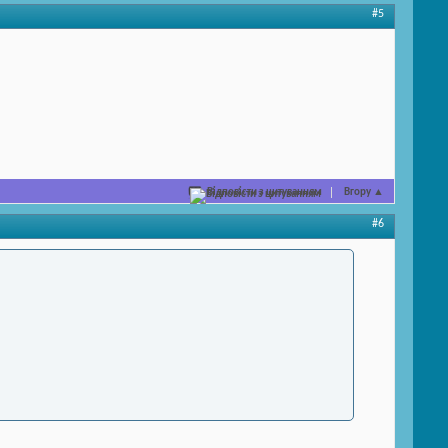
#5
Відповісти з цитуванням
Вгору
▲
#6