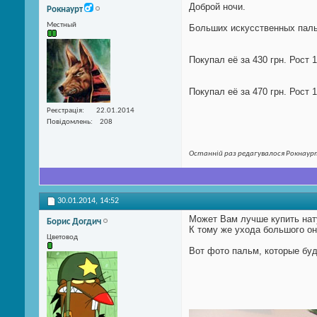
Доброй ночи.
Рокнаурт
Местный
Больших искусственных пальм
Покупал её за 430 грн. Рост 1
Покупал её за 470 грн. Рост 1
Реєстрація
22.01.2014
Повідомлень
208
Останній раз редагувалося Рокнаурт
30.01.2014,
14:52
Может Вам лучше купить нат
Борис Догдич
К тому же ухода большого он
Цветовод
Вот фото пальм, которые бу