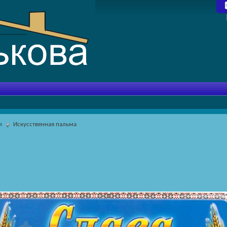
я
Искусственная пальма