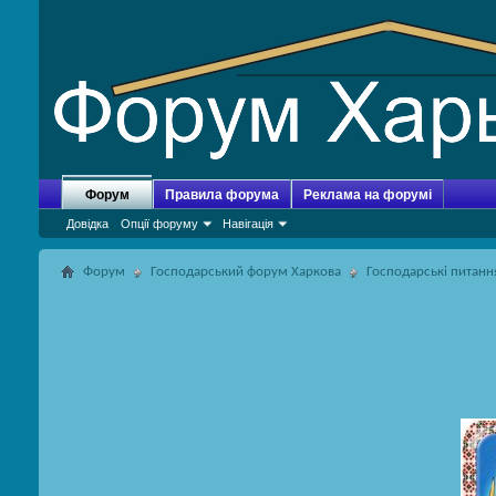
Форум
Правила форума
Реклама на форумі
Довідка
Опції форуму
Навігація
Форум
Господарський форум Харкова
Господарські питанн