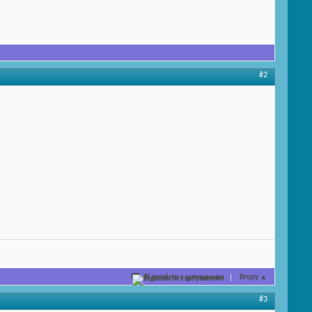
#2
Відповісти з цитуванням
Вгору
▲
#3