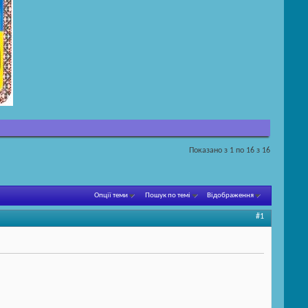
Показано з 1 по 16 з 16
Опції теми
Пошук по темі
Відображення
#1