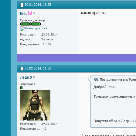
30.01.2014,
15:28
какая красота
Evka
Супер-модератор
Реєстрація
23.01.2014
Адреса
Харьков
Повідомлень
1,375
03.02.2014,
11:55
Леди Х
Повідомлення від
Рокн
Зацепился
Доброй ночи.
Больших искусственных 
Покупал её за 470 грн. 
Реєстрація
29.01.2014
Повідомлень
40