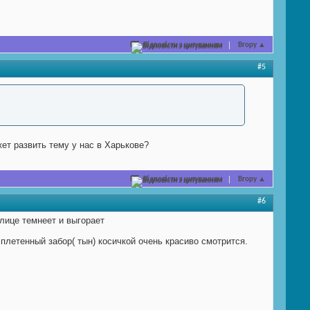
Відповісти з цитуванням
Вгору
▲
#5
ет развить тему у нас в Харькове?
Відповісти з цитуванням
Вгору
▲
#6
улице темнеет и выгорает
плетенный забор( тын) косичкой очень красиво смотрится.