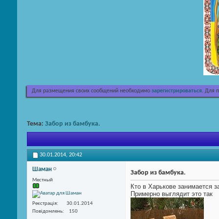
Для размещения своих сообщений необходимо
зарегистрироваться
. Для 
Тема:
Забор из бамбука.
30.01.2014,
20:42
Шаман
Забор из бамбука.
Местный
Кто в Харькове занимается з
Примерно выглядит это так
Реєстрація
30.01.2014
Повідомлень
150