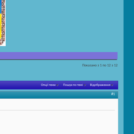
Показано з 1 по 12 з 12
Опції теми
Пошук по темі
Відображення
#1