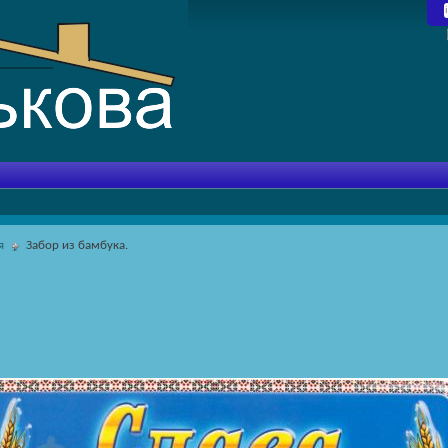
я
Забор из бамбука.