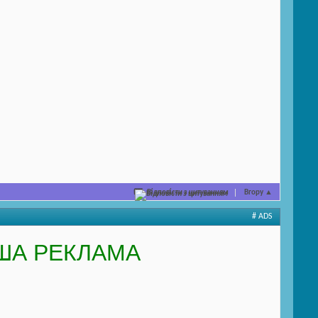
Відповісти з цитуванням
Вгору
▲
# ADS
ША РЕКЛАМА