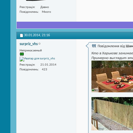
Реєстрація
Давно
Повідомлень
Много
30.01.2014,
21:16
surpriz_vhs
Повідомлення від
Шам
Неприкасаемый
Кто в Харькове занима
Примерно выглядит эт
Реєстрація
21.01.2014
Повідомлень
423