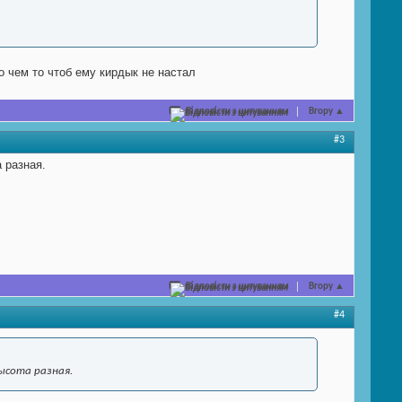
 чем то чтоб ему кирдык не настал
Відповісти з цитуванням
Вгору
▲
#3
 разная.
Відповісти з цитуванням
Вгору
▲
#4
ысота разная.