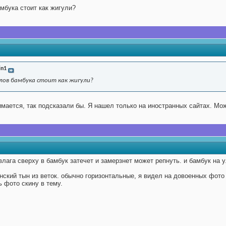
амбука стоит как жигули?
in1
олов бамбука стоит как жигули?
имается, так подсказали бы. Я нашел только на иностранных сайтах. Мож
влага сверху в бамбук затечет и замерзнет может репнуть. и бамбук на 
нский тын из веток. обычно горизонтальные, я видел на довоенных фото 
ь фото скину в тему.