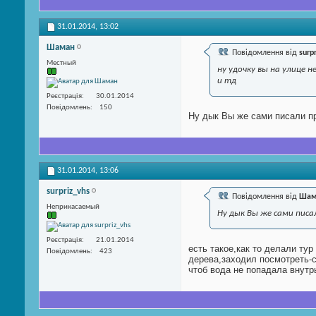
31.01.2014,
13:02
Шаман
Повідомлення від
surp
Местный
ну удочку вы на улице
и тд
Реєстрація
30.01.2014
Повідомлень
150
Ну дык Вы же сами писали пр
31.01.2014,
13:06
surpriz_vhs
Повідомлення від
Шам
Неприкасаемый
Ну дык Вы же сами писа
Реєстрація
21.01.2014
есть такое,как то делали ту
Повідомлень
423
дерева,заходил посмотреть-с
чтоб вода не попадала внутр