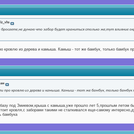
riz_vhs
 не бросаете,не думаю что забор будет храниться столько же,тут влияние
о кровлю из дерева и камыша. Камыш - тот же бамбук, только бамбук п
ан
ли про кровлю из дерева и камыша. Камыш - тот же бамбук, только бамбук 
р базу под Змиевом,крыша с камыша,уже прошло лет 5,прошлым летом бы
тоит кровля,с заборами такими не сталкивался еще-самому интересно,д
ь бамбука