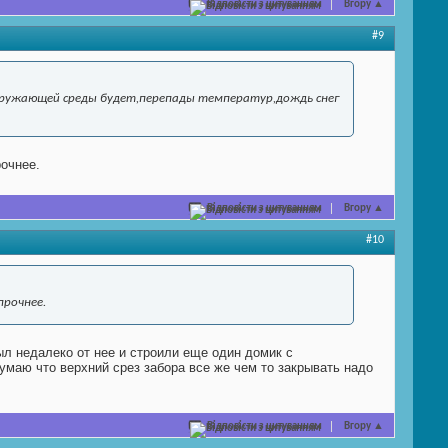
Відповісти з цитуванням
Вгору
▲
#9
 окружающей среды будет,перепады температур,дождь снег
рочнее.
Відповісти з цитуванням
Вгору
▲
#10
прочнее.
л недалеко от нее и строили еще один домик с
умаю что верхний срез забора все же чем то закрывать надо
Відповісти з цитуванням
Вгору
▲