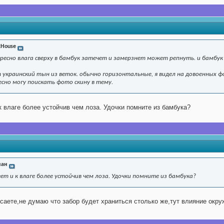
kHouse
ресно влага сверху в бамбук затечет и замерзнет может репнуть. и бамбук
украинский тын из веток. обычно горизонтальные, я видел на довоенных ф
сно могу поискать фото скину в тему.
к влаге более устойчив чем лоза. Удочки помните из бамбука?
ан
ет и к влаге более устойчив чем лоза. Удочки помните из бамбука?
осаете,не думаю что забор будет храниться столько же,тут влияние ок