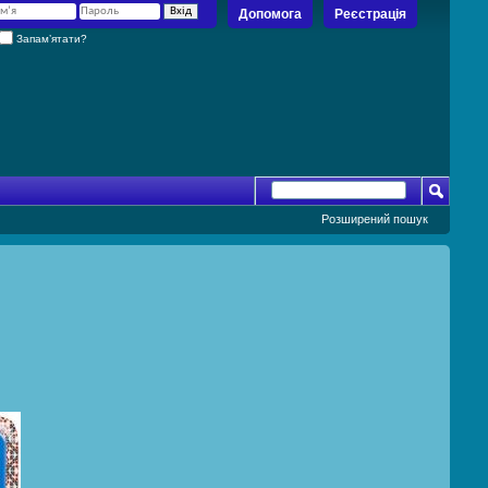
Допомога
Реєстрація
Запам’ятати?
Розширений пошук