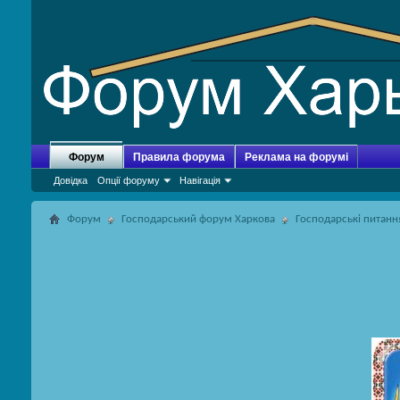
Форум
Правила форума
Реклама на форумі
Довідка
Опції форуму
Навігація
Форум
Господарський форум Харкова
Господарські питанн