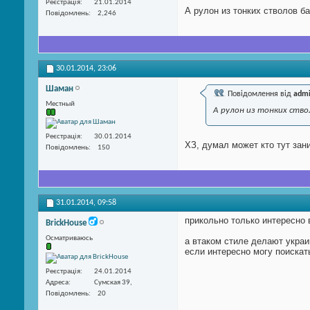
Реєстрація
21.01.2014
А рулон из тонких стволов б
Повідомлень
2,246
30.01.2014,
23:06
Шаман
Повідомлення від
adm
Местный
А рулон из тонких ств
Реєстрація
30.01.2014
ХЗ, думал может кто тут зан
Повідомлень
150
31.01.2014,
09:58
прикольно только интересно 
BrickHouse
Осматриваюсь
а втаком стиле делают украи
если интересно могу поискат
Реєстрація
24.01.2014
Адреса
Сумская 39,
Повідомлень
20