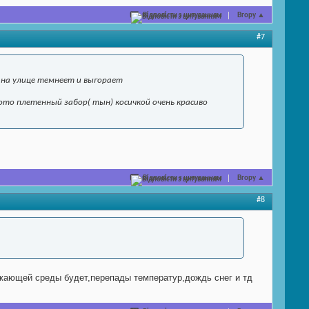
Відповісти з цитуванням
Вгору
▲
#7
 на улице темнеет и выгорает
ото плетенный забор( тын) косичкой очень красиво
Відповісти з цитуванням
Вгору
▲
#8
ружающей среды будет,перепады температур,дождь снег и тд