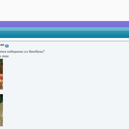
ан
ется заборами из бамбука?
о так