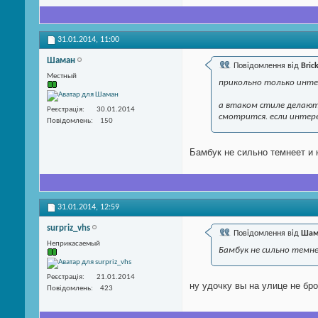
31.01.2014,
11:00
Шаман
Повідомлення від
Bric
Местный
прикольно только инте
а втаком стиле делают 
Реєстрація
30.01.2014
смотрится. если интере
Повідомлень
150
Бамбук не сильно темнеет и 
31.01.2014,
12:59
surpriz_vhs
Повідомлення від
Шам
Неприкасаемый
Бамбук не сильно темне
Реєстрація
21.01.2014
ну удочку вы на улице не бр
Повідомлень
423