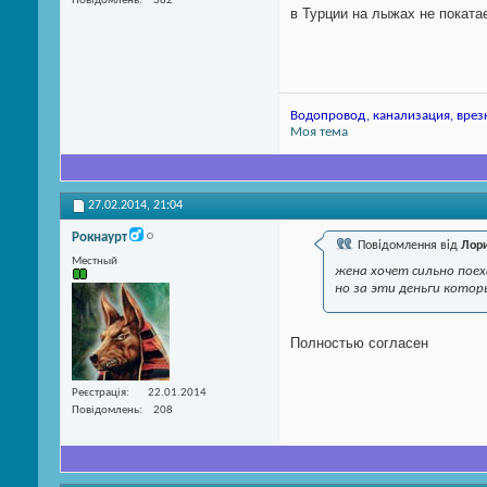
Повідомлень
382
в Турции на лыжах не покатае
Водопровод, канализация, врезк
Моя тема
27.02.2014,
21:04
Рокнаурт
Повідомлення від
Лор
Местный
жена хочет сильно поех
но за эти деньги кото
Полностью согласен
Реєстрація
22.01.2014
Повідомлень
208