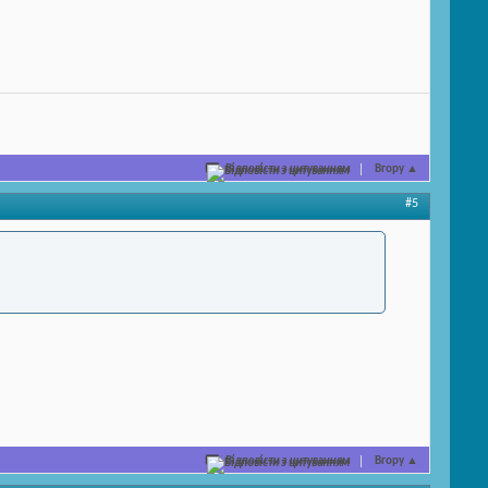
Відповісти з цитуванням
Вгору
▲
#5
Відповісти з цитуванням
Вгору
▲