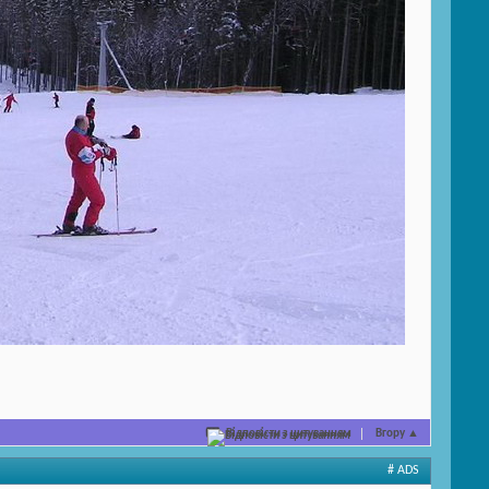
Відповісти з цитуванням
Вгору
▲
# ADS