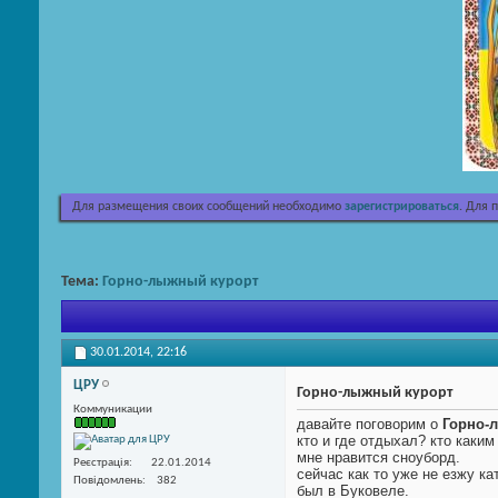
Для размещения своих сообщений необходимо
зарегистрироваться
. Для 
Тема:
Горно-лыжный курорт
30.01.2014,
22:16
ЦРУ
Горно-лыжный курорт
Коммуникации
давайте поговорим о
Горно-
кто и где отдыхал? кто каки
мне нравится сноуборд.
Реєстрація
22.01.2014
сейчас как то уже не езжу к
Повідомлень
382
был в Буковеле.