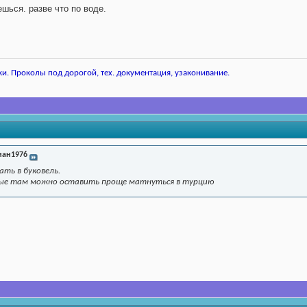
шься. разве что по воде.
и. Проколы под дорогой, тех. документация, узаконивание.
иан1976
ать в буковель.
рые там можно оставить проще матнуться в турцию