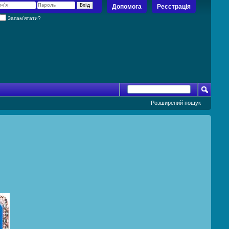
Допомога
Реєстрація
Запам’ятати?
Розширений пошук