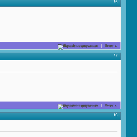
#6
Відповісти з цитуванням
Вгору
▲
#7
Відповісти з цитуванням
Вгору
▲
#8