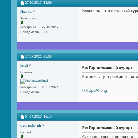
27.10.2017,
13:56
Буковель - это шикарный кур
Иванка
Зацепился
Реєстрація
27.10.2017
Повідомлень
31
17.07.2021,
05:55
lina5
Re: Горно-лыжный курорт
Новичок
Катались тут приехав из пите
Реєстрація
05.07.2021
fkKUpeAl.png
Повідомлень
3
04.09.2023,
16:14
everestbrok
Re: Горно-лыжный курорт
banned
буковель хорош, но дорого