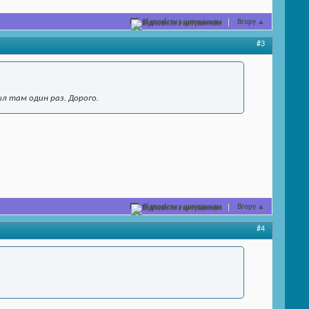
Відповісти з цитуванням
Вгору
▲
#3
ыл там один раз. Дорого.
Відповісти з цитуванням
Вгору
▲
#4