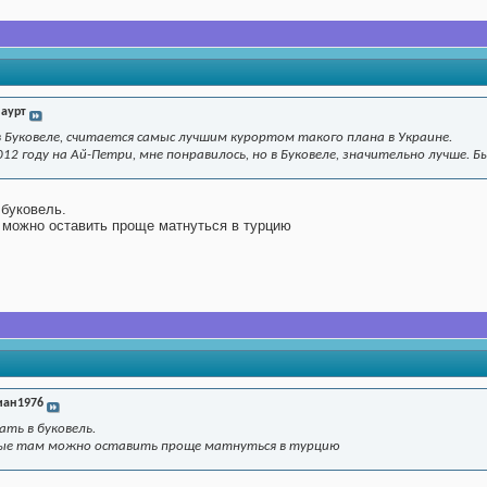
аурт
 Буковеле, считается самыс лучшим курортом такого плана в Украине.
012 году на Ай-Петри, мне понравилось, но в Буковеле, значительно лучше. Б
 буковель.
м можно оставить проще матнуться в турцию
иан1976
ать в буковель.
рые там можно оставить проще матнуться в турцию