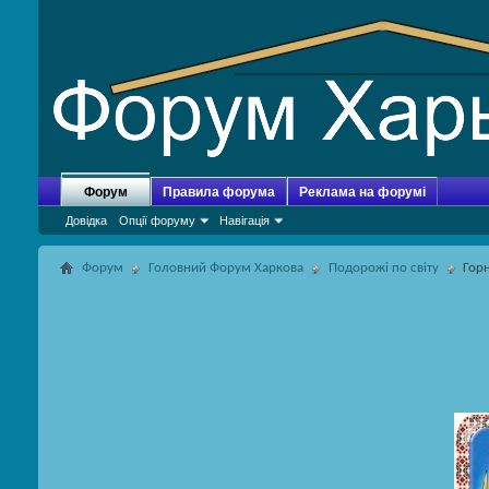
Форум
Правила форума
Реклама на форумі
Довідка
Опції форуму
Навігація
Форум
Головний Форум Харкова
Подорожі по світу
Гор