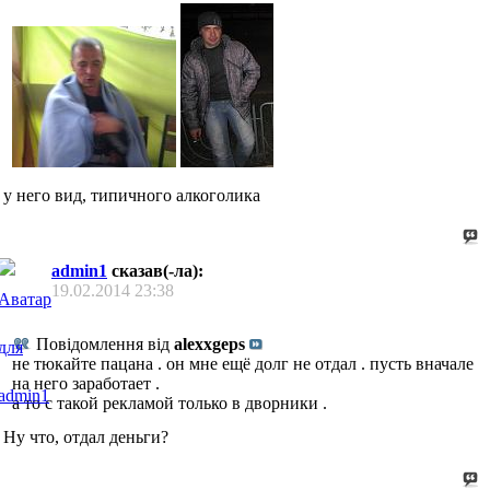
у него вид, типичного алкоголика
admin1
сказав(-ла):
19.02.2014
23:38
Повідомлення від
alexxgeps
не тюкайте пацана . он мне ещё долг не отдал . пусть вначале
на него заработает .
а то с такой рекламой только в дворники .
Ну что, отдал деньги?