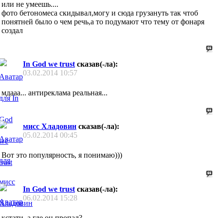
или не умеешь....
фото бетономеса скидывал,могу и сюда грузануть так чтоб
понятней было о чем речь,а то подумают что тему от фонаря
создал
In God we trust
сказав(-ла):
03.02.2014
10:57
мдааа... антиреклама реальная...
мисс Хладовин
сказав(-ла):
05.02.2014
00:45
Вот это популярность, я понимаю)))
In God we trust
сказав(-ла):
06.02.2014
15:28
кстати, а где он пропал?