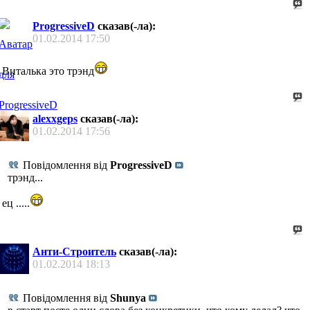
ProgressiveD
сказав(-ла):
01.02.2014
17:50
Виталька это трэнд
alexxgeps
сказав(-ла):
01.02.2014
17:56
Повідомлення від
ProgressiveD
трэнд...
ец .....
Анти-Строитель
сказав(-ла):
01.02.2014
18:13
Повідомлення від
Shunya