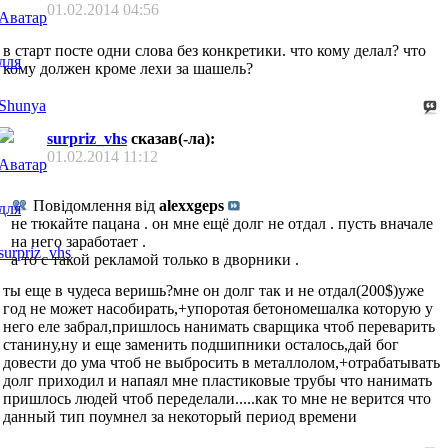
01.02.2014
04:56
в старт посте одни слова без конкретики. что кому делал? что
кому должен кроме лехи за шашель?
surpriz_vhs
сказав(-ла):
01.02.2014
11:12
Повідомлення від
alexxgeps
не тюкайте пацана . он мне ещё долг не отдал . пусть вначале
на него заработает .
а то с такой рекламой только в дворники .
ты еще в чудеса веришь?мне он долг так и не отдал(200$)уже
год не может насобирать,+упоротая бетономешалка которую у
него еле забрал,пришлось нанимать сварщика чтоб переварить
станину,ну и еще заменить подшипники осталось,дай бог
довести до ума чтоб не выбросить в металлолом,+отрабатывать
долг приходил и напаял мне пластиковые трубы что нанимать
пришлось людей чтоб переделали.....как то мне не верится что
данный тип поумнел за некоторый период времени