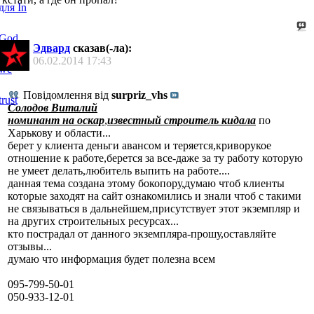
Эдвард
сказав(-ла):
06.02.2014
17:43
Повідомлення від
surpriz_vhs
Солодов Виталий
номинант на оскар
,
известный строитель кидала
по
Харькову и области...
берет у клиента деньги авансом и теряется,криворукое
отношение к работе,берется за все-даже за ту работу которую
не умеет делать,любитель выпить на работе....
данная тема создана этому бокопору,думаю чтоб клиенты
которые заходят на сайт ознакомились и знали чтоб с такими
не связываться в дальнейшем,присутствует этот экземпляр и
на других строительных ресурсах...
кто пострадал от данного экземпляра-прошу,оставляйте
отзывы...
думаю что информация будет полезна всем
095-799-50-01
050-933-12-01