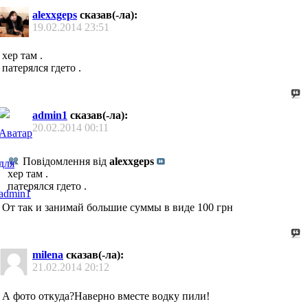
alexxgeps
сказав(-ла):
19.02.2014
23:51
хер там .
патерялся гдето .
admin1
сказав(-ла):
20.02.2014
00:11
Повідомлення від
alexxgeps
хер там .
патерялся гдето .
От так и занимай большие суммы в виде 100 грн
milena
сказав(-ла):
21.02.2014
20:12
А фото откуда?Наверно вместе водку пили!