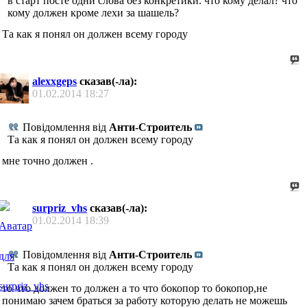
в старт посте одни слова без конкретики. что кому делал? что
кому должен кроме лехи за шашель?
Та как я понял он должен всему городу
alexxgeps
сказав(-ла):
01.02.2014
18:27
Повідомлення від
Анти-Строитель
Та как я понял он должен всему городу
мне точно должен .
surpriz_vhs
сказав(-ла):
01.02.2014
18:39
Повідомлення від
Анти-Строитель
Та как я понял он должен всему городу
то что должен то должен а то что бокопор то бокопор,не
понимаю зачем браться за работу которую делать не можешь