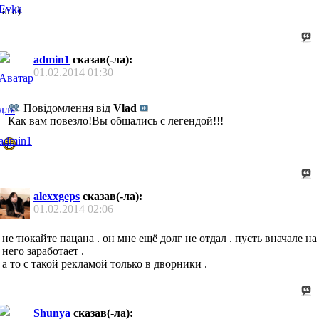
ага)
admin1
сказав(-ла):
01.02.2014
01:30
Повідомлення від
Vlad
Как вам повезло!Вы общались с легендой!!!
alexxgeps
сказав(-ла):
01.02.2014
02:06
не тюкайте пацана . он мне ещё долг не отдал . пусть вначале на
него заработает .
а то с такой рекламой только в дворники .
Shunya
сказав(-ла):