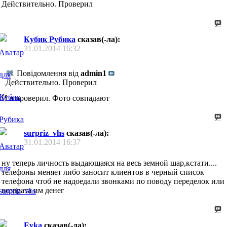
Действительно. Проверил
Кубик Рубика
сказав(-ла):
31.01.2014
16:32
Повідомлення від
admin1
Действительно. Проверил
И я проверил. Фото совпадают
surpriz_vhs
сказав(-ла):
31.01.2014
16:37
ну теперь личность выдающаяся на весь земной шар,кстати....
телефоны меняет либо заносит клиентов в черный список
телефона чтоб не надоедали звонками по поводу переделок или
возврата им денег
Evka
сказав(-ла):