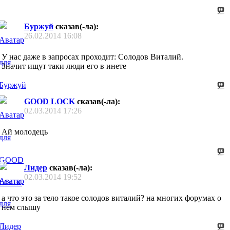
Буржуй
сказав(-ла):
26.02.2014
16:08
У нас даже в запросах проходит: Солодов Виталий.
Значит ищут таки люди его в инете
GOOD LOCK
сказав(-ла):
02.03.2014
17:26
Ай молодець
Лидер
сказав(-ла):
02.03.2014
19:52
а что это за тело такое солодов виталий? на многих форумах о
нем слышу