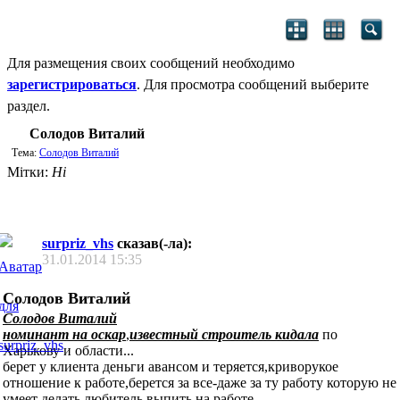
Для размещения своих сообщений необходимо
зарегистрироваться
. Для просмотра сообщений выберите
раздел.
Солодов Виталий
Тема:
Солодов Виталий
Мітки:
Ні
surpriz_vhs
сказав(-ла):
31.01.2014
15:35
Солодов Виталий
Солодов Виталий
номинант на оскар
,
известный строитель кидала
по
Харькову и области...
берет у клиента деньги авансом и теряется,криворукое
отношение к работе,берется за все-даже за ту работу которую не
умеет делать,любитель выпить на работе....