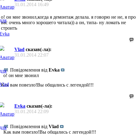
31.01.2014
16:49
о! он мне звонил,когда я демонтаж делала. я говорю не не, я про
вас очень много хорошего читала)) а он, типа- ну ломать не
строить
Vlad
сказав(-ла):
31.01.2014
22:07
Повідомлення від
Evka
о! он мне звонил
Как вам повезло!Вы общались с легендой!!!
Evka
сказав(-ла):
31.01.2014
22:09
Повідомлення від
Vlad
Как вам повезло!Вы общались с легендой!!!