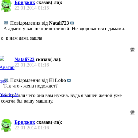
Бриджик
сказав(-ла):
22.01.2014
01:15
Повідомлення від
Natali723
А админ у вас не приветливый. Не здоровается с дамами.
о, к нам дама зашла
Natali723
сказав(-ла):
22.01.2014
01:16
Повідомлення від
El Lobo
Так что - жена подождет?
Смотря для чего она вам нужна. Будь я вашей женой уже
сожгла бы вашу машину.
Бриджик
сказав(-ла):
22.01.2014
01:16