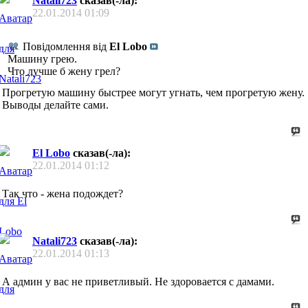
Natali723
сказав(-ла):
22.01.2014
01:09
Повідомлення від
El Lobo
Машину грею.
Что лучше б жену грел?
Прогретую машину быстрее могут угнать, чем прогретую жену.
Выводы делайте сами.
El Lobo
сказав(-ла):
22.01.2014
01:12
Так что - жена подождет?
Natali723
сказав(-ла):
22.01.2014
01:13
А админ у вас не приветливый. Не здоровается с дамами.