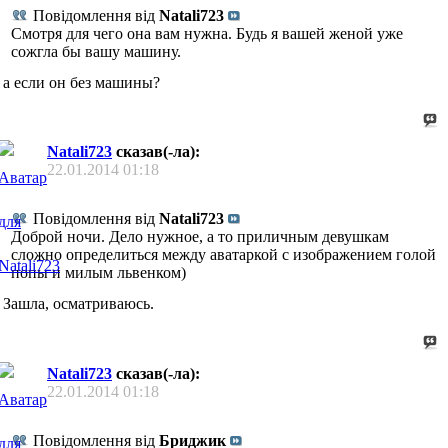
Повідомлення від
Natali723
Смотря для чего она вам нужна. Будь я вашей женой уже
сожгла бы вашу машину.
а если он без машины?
Natali723
сказав(-ла):
22.01.2014
01:18
Повідомлення від
Natali723
Доброй ночи. Дело нужное, а то приличным девушкам
сложно определиться между аватаркой с изображением голой
попы и милым львенком)
Зашла, осматриваюсь.
Natali723
сказав(-ла):
22.01.2014
01:18
Повідомлення від
Бриджик