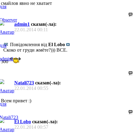
смайлов явно не хватает
admin1
сказав(-ла):
22.01.2014
00:11
Повідомлення від
El Lobo
Скоко от груди жмёте?))) ВСЕ.
300
Natali723
сказав(-ла):
22.01.2014
00:55
Всем привет :)
El Lobo
сказав(-ла):
22.01.2014
00:57