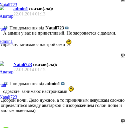
admin1
сказав(-ла):
22.01.2014
01:13
Повідомлення від
Natali723
А админ у вас не приветливый. Не здоровается с дамами.
сдрасьте. занимаюс настройками
Natali723
сказав(-ла):
22.01.2014
01:15
Повідомлення від
admin1
сдрасьте. занимаюс настройками
Доброй ночи. Дело нужное, а то приличным девушкам сложно
определиться между аватаркой с изображением голой попы и
милым львенком)