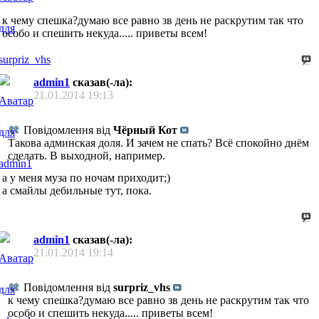
к чему спешка?думаю все равно зв день не раскрутим так что
особо и спешить некуда..... приветы всем!
admin1
сказав(-ла):
21.01.2014
19:13
Повідомлення від
Чёрный Кот
Такова админская доля. И зачем не спать? Всё спокойно днём
сделать. В выходной, например.
а у меня муза по ночам приходит;)
а смайлы дебильные тут, пока.
admin1
сказав(-ла):
21.01.2014
19:14
Повідомлення від
surpriz_vhs
к чему спешка?думаю все равно зв день не раскрутим так что
особо и спешить некуда..... приветы всем!