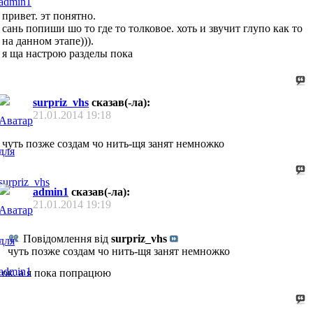
привет. эт понятно.
сань попиши шо то где то толковое. хоть и звучит глупо как то
на данном этапе))).
я ща настрою разделы пока
surpriz_vhs
сказав(-ла):
21.01.2014
19:18
чуть позже создам чо нить-щя занят немножко
admin1
сказав(-ла):
21.01.2014
19:19
Повідомлення від
surpriz_vhs
чуть позже создам чо нить-щя занят немножко
ок. а я пока попрацюю