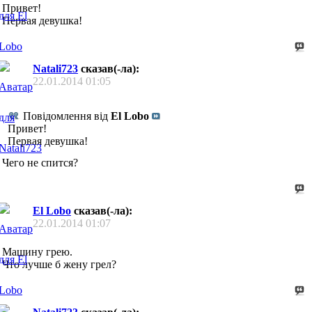
Привет!
Первая девушка!
Natali723
сказав(-ла):
22.01.2014
01:05
Повідомлення від
El Lobo
Привет!
Первая девушка!
Чего не спится?
El Lobo
сказав(-ла):
22.01.2014
01:07
Машину грею.
Что лучше б жену грел?