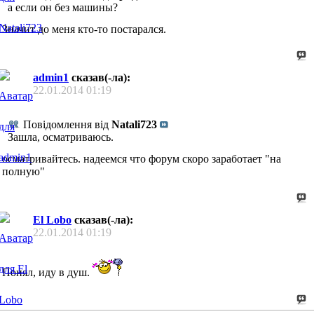
а если он без машины?
Значит до меня кто-то постарался.
admin1
сказав(-ла):
22.01.2014
01:19
Повідомлення від
Natali723
Зашла, осматриваюсь.
осматривайтесь. надеемся что форум скоро заработает "на
полную"
El Lobo
сказав(-ла):
22.01.2014
01:19
Понял, иду в душ.