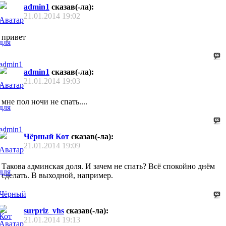
admin1
сказав(-ла):
21.01.2014
19:02
привет
admin1
сказав(-ла):
21.01.2014
19:03
мне пол ночи не спать....
Чёрный Кот
сказав(-ла):
21.01.2014
19:09
Такова админская доля. И зачем не спать? Всё спокойно днём
сделать. В выходной, например.
surpriz_vhs
сказав(-ла):
21.01.2014
19:13