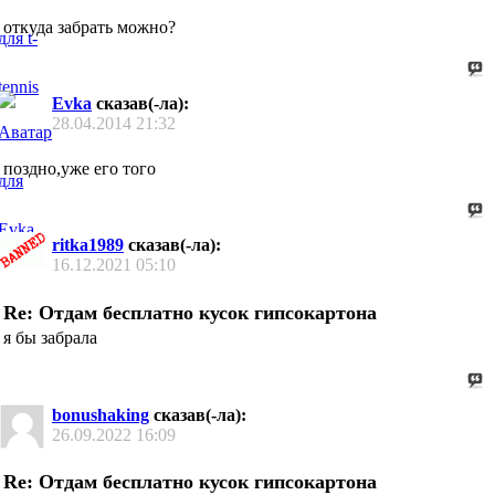
откуда забрать можно?
Evka
сказав(-ла):
28.04.2014
21:32
поздно,уже его того
ritka1989
сказав(-ла):
16.12.2021
05:10
Re: Отдам бесплатно кусок гипсокартона
я бы забрала
bonushaking
сказав(-ла):
26.09.2022
16:09
Re: Отдам бесплатно кусок гипсокартона