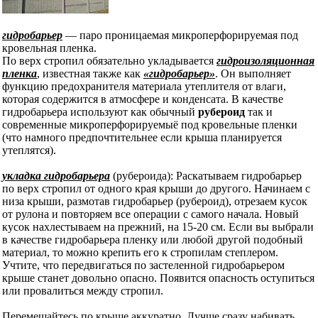
гидробарьер
— паро проницаемая микроперфорируемая под
кровельная пленка.
По верх стропил обязательно укладывается
гидроизоляционная
пленка
, известная также как
«гидробарьер»
. Он выполняет
функцию предохранителя материала утеплителя от влаги,
которая содержится в атмосфере и конденсата. В качестве
гидробарьера используют как обычный
рубероид
так и
современные микроперфорируемыё под кровельные пленки
(что намного предпочтительнее если крыша планируется
утеплятся).
укладка гидробарьера
(рубероида): Раскатываем гидробарьер
по верх стропил от одного края крыши до другого. Начинаем с
низа крыши, размотав гидробарьер (рубероид), отрезаем кусок
от рулона и повторяем все операции с самого начала. Новый
кусок нахлестываем на прежний, на 15-20 см. Если вы выбрали
в качестве гидробарьера пленку или любой другой подобный
материал, то можно крепить его к стропилам степлером.
Учтите, что передвигаться по застеленной гидробарьером
крыше станет довольно опасно. Появится опасность оступиться
или провалиться между стропил.
Перемещайтесь по крыше аккуратно. Лучше сразу набивать