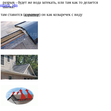
разрыв - будет же вода затекать, или там как то делается
шапка?
там ставится (
аэратор
) он как козыречек с виду