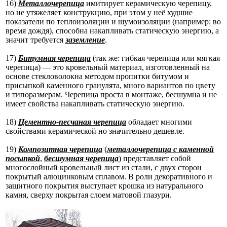
16)
Металлочерепица
имитирует керамическую черепицу,
но не утяжеляет конструкцию, при этом у неё худшие
показатели по теплоизоляции и шумоизоляции (например: во
время дождя), способна накапливать статическую энергию, а
значит требуется
заземление
.
17)
Битумная черепица
(так же: гибкая черепица или мягкая
черепица) — это кровельный материал, изготовленный на
основе стекловолокна методом пропитки битумом и
присыпкой каменного гранулята, много вариантов по цвету
и типоразмерам. Черепица проста в монтаже, бесшумна и не
имеет свойства накапливать статическую энергию.
18)
Цементно-песчаная черепица
обладает многими
свойствами керамической но значительно дешевле.
19)
Композитная черепица
(
металлочерепица с каменной
посыпкой
,
бесшумная черепица
) представляет собой
многослойный кровельный лист из стали, с двух сторон
покрытый алюцинковым сплавом. В роли декоративного и
защитного покрытия выступает крошка из натурального
камня, сверху покрытая слоем матовой глазури.