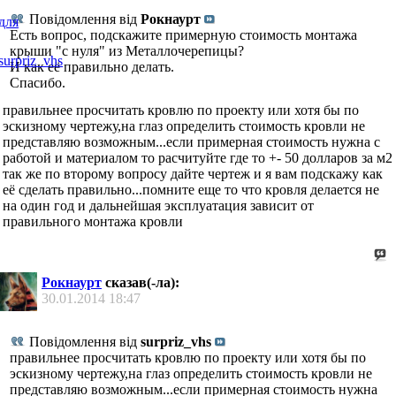
Повідомлення від
Рокнаурт
Есть вопрос, подскажите примерную стоимость монтажа
крыши "с нуля" из Металлочерепицы?
И как её правильно делать.
Спасибо.
правильнее просчитать кровлю по проекту или хотя бы по
эскизному чертежу,на глаз определить стоимость кровли не
представляю возможным...если примерная стоимость нужна с
работой и материалом то расчитуйте где то +- 50 долларов за м2
так же по второму вопросу дайте чертеж и я вам подскажу как
её сделать правильно...помните еще то что кровля делается не
на один год и дальнейшая эксплуатация зависит от
правильного монтажа кровли
Рокнаурт
сказав(-ла):
30.01.2014
18:47
Повідомлення від
surpriz_vhs
правильнее просчитать кровлю по проекту или хотя бы по
эскизному чертежу,на глаз определить стоимость кровли не
представляю возможным...если примерная стоимость нужна