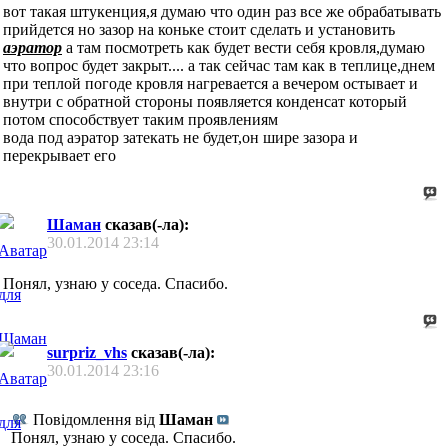
вот такая штукенция,я думаю что один раз все же обрабатывать
прийдется но зазор на коньке стоит сделать и установить
аэратор
а там посмотреть как будет вести себя кровля,думаю
что вопрос будет закрыт.... а так сейчас там как в теплице,днем
при теплой погоде кровля нагревается а вечером остывает и
внутри с обратной стороны появляется конденсат который
потом способствует таким проявлениям
вода под аэратор затекать не будет,он шире зазора и
перекрывает его
Шаман
сказав(-ла):
30.01.2014
23:14
Понял, узнаю у соседа. Спасибо.
surpriz_vhs
сказав(-ла):
30.01.2014
23:16
Повідомлення від
Шаман
Понял, узнаю у соседа. Спасибо.