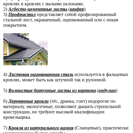
кровлях и кровлях с малыми уклонами.
2)
Асбесто-цементные листы
.(
шифер
)
3)
Профнастил
представляет собой профилированный
стальной лист, окрашенный, оцинкованный или с иным
покрытием.
4)
Листовая оцинкованная сталь
используется в фальцевых
кровлях, может быть как штучной так и рулонной.
5)
Волнистые битумные листы из картона
.(
ондулин
)
6)
Деревянные кровли
(тёс, дранка, гонт) недорогие по
материалу, экологичные, позволяют дышать стропильной
конструкции, но требуют высокой квалификации
кровельщика.
7)
Кровля из натурального камня
(Сланцевые), практически