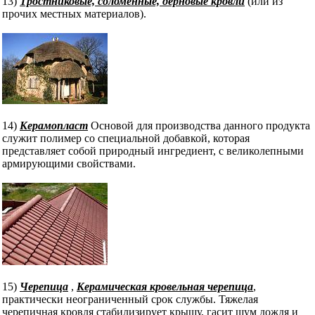
13)
Тростниковые, соломенные, дерновые кровли
(или из
прочих местных материалов).
14)
Керамопласт
Основой для производства данного продукта
служит полимер со специальной добавкой, которая
представляет собой природный ингредиент, с великолепными
армирующими свойствами.
15)
Черепица
,
Керамическая кровельная черепица
,
практически неограниченный срок службы. Тяжелая
черепичная кровля стабилизирует крышу, гасит шум дождя и