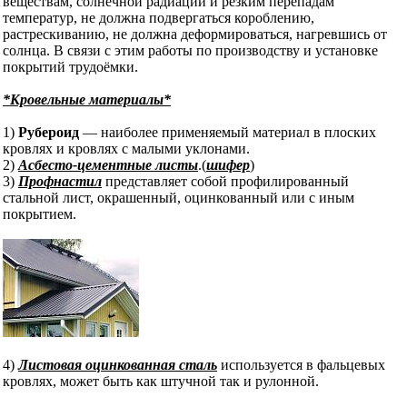
веществам, солнечной радиации и резким перепадам
температур, не должна подвергаться короблению,
растрескиванию, не должна деформироваться, нагревшись от
солнца. В связи с этим работы по производству и установке
покрытий трудоёмки.
*Кровельные материалы*
1)
Рубероид
— наиболее применяемый материал в плоских
кровлях и кровлях с малыми уклонами.
2)
Асбесто-цементные листы
.(
шифер
)
3)
Профнастил
представляет собой профилированный
стальной лист, окрашенный, оцинкованный или с иным
покрытием.
4)
Листовая оцинкованная сталь
используется в фальцевых
кровлях, может быть как штучной так и рулонной.