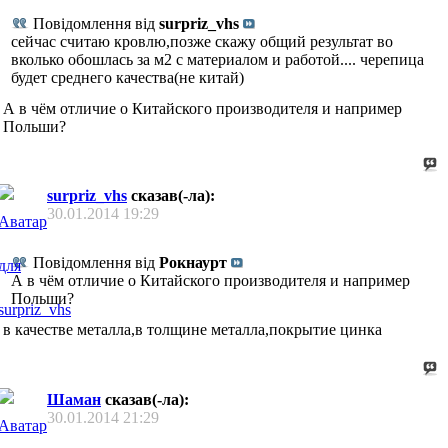
Повідомлення від
surpriz_vhs
сейчас считаю кровлю,позже скажу общий результат во
вколько обошлась за м2 с материалом и работой.... черепица
будет среднего качества(не китай)
А в чём отличие о Китайского производителя и например
Польши?
surpriz_vhs
сказав(-ла):
30.01.2014
19:29
Повідомлення від
Рокнаурт
А в чём отличие о Китайского производителя и например
Польши?
в качестве металла,в толщине металла,покрытие цинка
Шаман
сказав(-ла):
30.01.2014
21:29