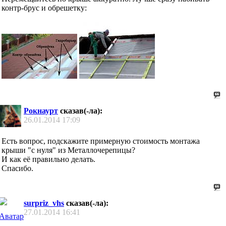
контр-брус и обрешетку:
Рокнаурт
сказав(-ла):
26.01.2014
17:09
Есть вопрос, подскажите примерную стоимость монтажа
крыши "с нуля" из Металлочерепицы?
И как её правильно делать.
Спасибо.
surpriz_vhs
сказав(-ла):
27.01.2014
16:41