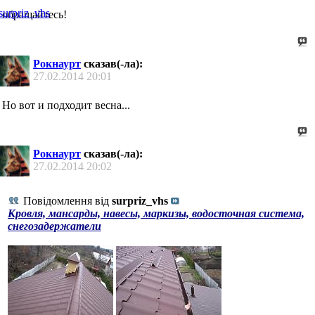
обращайтесь!
Рокнаурт
сказав(-ла):
27.02.2014
20:01
Но вот и подходит весна...
Рокнаурт
сказав(-ла):
27.02.2014
20:02
Повідомлення від
surpriz_vhs
Кровля, мансарды, навесы, маркизы, водосточная система,
снегозадержатели