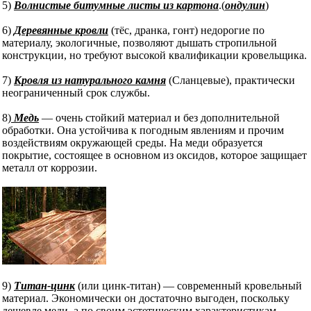
5)
Волнистые битумные листы из картона
.(
ондулин
)
6)
Деревянные кровли
(тёс, дранка, гонт) недорогие по
материалу, экологичные, позволяют дышать стропильной
конструкции, но требуют высокой квалификации кровельщика.
7)
Кровля из натурального камня
(Сланцевые), практически
неограниченный срок службы.
8)
Медь
— очень стойкий материал и без дополнительной
обработки. Она устойчива к погодным явлениям и прочим
воздействиям окружающей среды. На меди образуется
покрытие, состоящее в основном из оксидов, которое защищает
металл от коррозии.
9)
Титан-цинк
(или цинк-титан) — современный кровельный
материал. Экономически он достаточно выгоден, поскольку
дешевле меди, а по своим эстетическим характеристикам