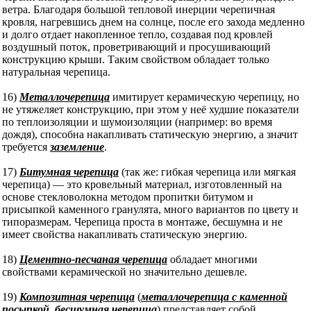
ветра. Благодаря большой тепловой инерции черепичная
кровля, нагревшись днем на солнце, после его захода медленно
и долго отдает накопленное тепло, создавая под кровлей
воздушный поток, проветривающий и просушивающий
конструкцию крыши. Таким свойством обладает только
натуральная черепица.
16)
Металлочерепица
имитирует керамическую черепицу, но
не утяжеляет конструкцию, при этом у неё худшие показатели
по теплоизоляции и шумоизоляции (например: во время
дождя), способна накапливать статическую энергию, а значит
требуется
заземление
.
17)
Битумная черепица
(так же: гибкая черепица или мягкая
черепица) — это кровельный материал, изготовленный на
основе стекловолокна методом пропитки битумом и
присыпкой каменного гранулята, много вариантов по цвету и
типоразмерам. Черепица проста в монтаже, бесшумна и не
имеет свойства накапливать статическую энергию.
18)
Цементно-песчаная черепица
обладает многими
свойствами керамической но значительно дешевле.
19)
Композитная черепица
(
металлочерепица с каменной
посыпкой
,
бесшумная черепица
) представляет собой