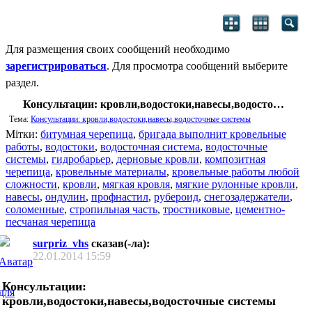
Для размещения своих сообщений необходимо
зарегистрироваться
. Для просмотра сообщений выберите
раздел.
Консультации: кровли,водостоки,навесы,водосточные системы
Тема:
Консультации: кровли,водостоки,навесы,водосточные системы
Мітки:
битумная черепица
,
бригада выполнит кровельные
работы
,
водостоки
,
водосточная система
,
водосточные
системы
,
гидробарьер
,
дерновые кровли
,
композитная
черепица
,
кровельные материалы
,
кровельные работы любой
сложности
,
кровли
,
мягкая кровля
,
мягкие рулонные кровли
,
навесы
,
ондулин
,
профнастил
,
рубероид
,
снегозадержатели
,
соломенные
,
стропильная часть
,
тростниковые
,
цементно-
песчаная черепица
surpriz_vhs
сказав(-ла):
22.01.2014
15:59
Консультации:
кровли,водостоки,навесы,водосточные системы