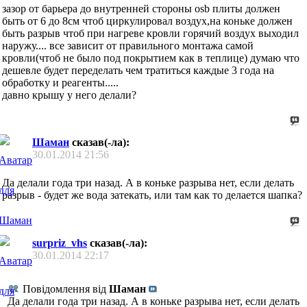
зазор от барьера до внутренней стороны osb плиты должен
быть от 6 до 8см чтоб циркулировал воздух,на коньке должен
быть разрыв чтоб при нагреве кровли горячий воздух выходил
наружу.... все зависит от правильного монтажа самой
кровли(чтоб не было под покрытием как в теплице) думаю что
дешевле будет переделать чем тратиться каждые 3 года на
обработку и реагенты.....
давно крышу у него делали?
Шаман
сказав(-ла):
30.01.2014
21:56
Да делали года три назад. А в коньке разрыва нет, если делать
разрыв - будет же вода затекать, или там как то делается шапка?
surpriz_vhs
сказав(-ла):
30.01.2014
22:17
Повідомлення від
Шаман
Да делали года три назад. А в коньке разрыва нет, если делать