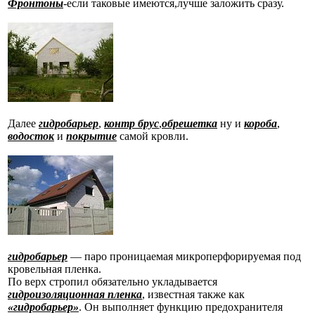
Фронтоны
-если таковые имеются,лучше заложить сразу.
Далее
гидробарьер
,
контр брус
,
обрешетка
ну и
короба
,
водосток
и
покрытие
самой кровли.
гидробарьер
— паро проницаемая микроперфорируемая под
кровельная пленка.
По верх стропил обязательно укладывается
гидроизоляционная пленка
, известная также как
«гидробарьер»
. Он выполняет функцию предохранителя