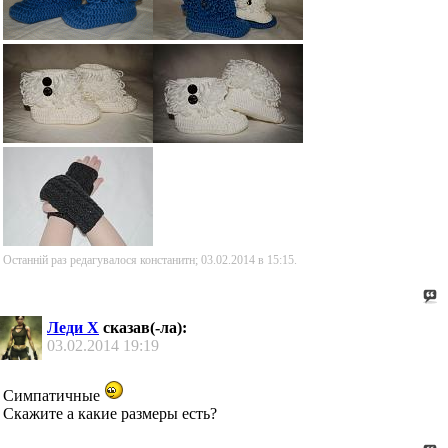
Останній раз редагувалося констанитн; 03.02.2014 в
15:15
.
Леди Х
сказав(-ла):
03.02.2014
19:19
Симпатичные
Скажите а какие размеры есть?