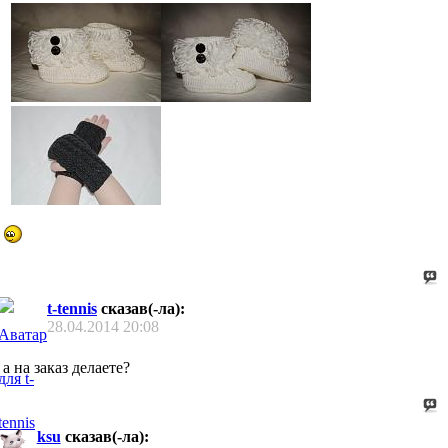
t-tennis
сказав(-ла):
28.04.2014
20:08
а на заказ делаете?
ksu
сказав(-ла):