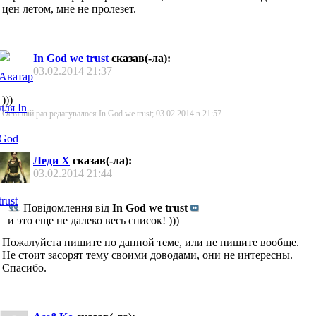
цен летом, мне не пролезет.
In God we trust
сказав(-ла):
03.02.2014
21:37
)))
Останній раз редагувалося In God we trust; 03.02.2014 в
21:57
.
Леди Х
сказав(-ла):
03.02.2014
21:44
Повідомлення від
In God we trust
и это еще не далеко весь список! )))
Пожалуйста пишите по данной теме, или не пишите вообще.
Не стоит засорят тему своими доводами, они не интересны.
Спасибо.