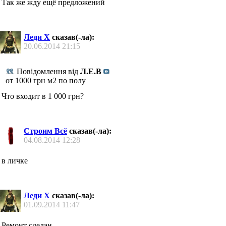
Так же жду ещё предложений
Леди Х
сказав(-ла):
20.06.2014
21:15
Повідомлення від
Л.Е.В
от 1000 грн м2 по полу
Что входит в 1 000 грн?
Строим Всё
сказав(-ла):
04.08.2014
12:28
в личке
Леди Х
сказав(-ла):
01.09.2014
11:47
Ремонт сделан