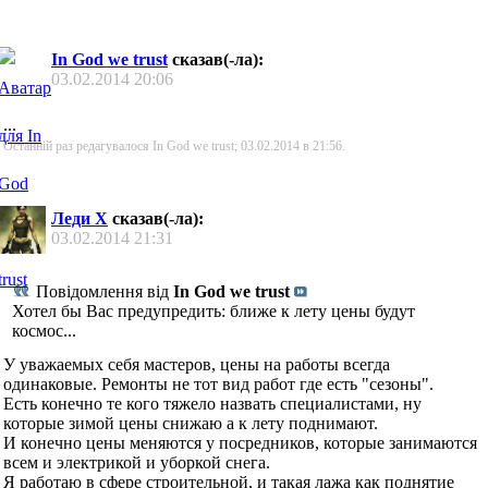
In God we trust
сказав(-ла):
03.02.2014
20:06
...
Останній раз редагувалося In God we trust; 03.02.2014 в
21:56
.
Леди Х
сказав(-ла):
03.02.2014
21:31
Повідомлення від
In God we trust
Хотел бы Вас предупредить: ближе к лету цены будут
космос...
У уважаемых себя мастеров, цены на работы всегда
одинаковые. Ремонты не тот вид работ где есть "сезоны".
Есть конечно те кого тяжело назвать специалистами, ну
которые зимой цены снижаю а к лету поднимают.
И конечно цены меняются у посредников, которые занимаются
всем и электрикой и уборкой снега.
Я работаю в сфере строительной, и такая лажа как поднятие