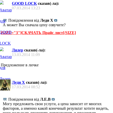
GOOD LOCK
сказав(-ла):
07.03.2014
13:23
Повідомлення від
Леди Х
А может Вы сначала цену озвучите?
[SIZE="3"]СКАЧАТЬ Прайс лист[/SIZE]
Лидер
сказав(-ла):
13.03.2014
11:09
Предложение в личке
Леди Х
сказав(-ла):
17.03.2014
08:52
Повідомлення від
Л.Е.В
Могу предложить свои услуги, а цена зависит от многих
факторов, а именно какой конечный результат хотите видеть,
могу подъехать промерять переговорить и просчитать